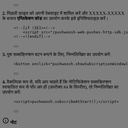
2.
पिछली फ़ाइल को अपनी वेबसाइट में शामिल करें और XXXXX-XXXXX
के बजाय
एप्लिकेशन कोड
का उपयोग करके इसे इनिशियलाइज़ करें।
<!
--
[
if
!
IE
]
><!
--
>
<
script
src
=
"
/pushwoosh-web-pushes-http-sdk.js
<!
--
<!
[
endif
]
--
>
3.
पुश सब्सक्रिप्शन बटन बनाने के लिए, निम्नलिखित का उपयोग करें:
<button onclick="pushwoosh.showSubscriptionWindow(
4.
वैकल्पिक रूप से, यदि आप चाहते हैं कि नोटिफिकेशन सब्सक्रिप्शन
स्वचालित रूप से पॉप अप हों (उपरोक्त #4 के विपरीत), तो निम्नलिखित का
उपयोग करें:
<
script
>
pushwoosh.subscribeAtStart();
</
script
>
नोट