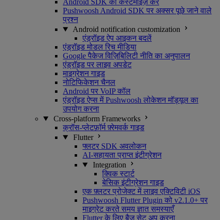
Android SDK को कस्टमाइज़ करें
Pushwoosh Android SDK पर अक्सर पूछे जाने वाले
प्रश्न
Android notification customization
एंड्रॉइड ऐप आइकन बदलें
एंड्रॉइड मोडल रिच मीडिया
Google पैकेज विज़िबिलिटी नीति का अनुपालन
एंड्रॉइड पर लाइव अपडेट
माइग्रेशन गाइड
नोटिफिकेशन चैनल
Android पर VoIP कॉल
एंड्रॉइड ऐप्स में Pushwoosh लोकेशन मॉड्यूल का
उपयोग करना
Cross-platform Frameworks
क्रॉस-प्लेटफ़ॉर्म फ़्रेमवर्क गाइड
Flutter
फ्लटर SDK अवलोकन
AI-सहायता प्राप्त इंटीग्रेशन
Integration
क्विक स्टार्ट
बेसिक इंटीग्रेशन गाइड
एक फ़्लटर प्रोजेक्ट में लाइव एक्टिविटी iOS
Pushwoosh Flutter Plugin को v2.1.0+ पर
माइग्रेट करते समय ज्ञात समस्याएँ
Flutter के लिए बैज सेट अप करना