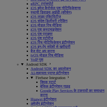
gRPC ट्रांसपोर्ट
iOS इमेज कैरोसेल पुश नोटिफिकेशन्स
स्थायी डिवाइस आईडी (कीचेन)
iOS लाइव एक्टिविटीज़
iOS संदेश डिलीवरी ट्रैकिंग
iOS मोडल रिच मीडिया
iOS पुश कस्टमाइज़ेशन
iOS पुश प्राइमर
iOS पुश स्टोरीज़
iOS रिच नोटिफिकेशन इंटीग्रेशन
iOS इन-ऐप संदेशों से खरीदारी
बैज सेट अप करना
tvOS मोडल रिच मीडिया
VoIP पुश
Android SDK
Android SDK का अवलोकन
AI-सहायता प्राप्त इंटीग्रेशन
Firebase Integration
क्विक स्टार्ट
बेसिक इंटीग्रेशन गाइड
Google Play Services के टकरावों का समाधान
करना
Huawei इंटीग्रेशन
अमेज़ॅन इंटीग्रेशन