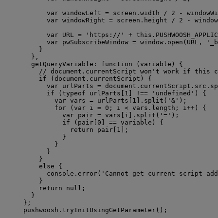
var 
windowLeft
 = 
screen
.
width
 / 
2
 - 
windowWi
var 
windowRight
 = 
screen
.
height
 / 
2
 - 
window
var 
URL
 = 
'
https://
'
 + 
this
.
PUSHWOOSH_APPLIC
var 
pwSubscribeWindow
 = 
window
.
open
(
URL
,
'
_b
}
},
getQueryVariable
: function 
(
variable
)
 {
// document.currentScript won't work if this c
if 
(
document
.
currentScript
)
 {
var 
urlParts
 = 
document
.
currentScript
.
src
.
sp
if 
(
typeof
urlParts
[
1
]
 !== 
'
undefined
'
)
 {
var 
vars
 = 
urlParts
[
1
]
.
split
(
'
&
'
)
;
for 
(
var 
i
 = 
0
; 
i
 < 
vars
.
length
; 
i
++
)
 {
var 
pair
 = 
vars
[
i
]
.
split
(
'
=
'
)
;
if 
(
pair
[
0
]
 == 
variable
)
 {
return 
pair
[
1
]
;
}
}
}
}
else {
console
.
error
(
'
Cannot get current script add
}
return 
null
;
}
}
;
pushwoosh
.
tryInitUsingGetParameter
();