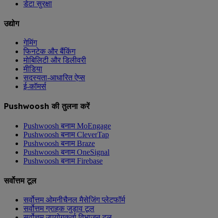
डेटा सुरक्षा
उद्योग
गेमिंग
फिनटेक और बैंकिंग
मोबिलिटी और डिलीवरी
मीडिया
सदस्यता-आधारित ऐप्स
ई-कॉमर्स
Pushwoosh की तुलना करें
Pushwoosh बनाम MoEngage
Pushwoosh बनाम CleverTap
Pushwoosh बनाम Braze
Pushwoosh बनाम OneSignal
Pushwoosh बनाम Firebase
सर्वोत्तम टूल
सर्वोत्तम ओमनीचैनल मैसेजिंग प्लेटफॉर्म
सर्वोत्तम ग्राहक जुड़ाव टूल
सर्वोत्तम उपयोगकर्ता विभाजन टूल