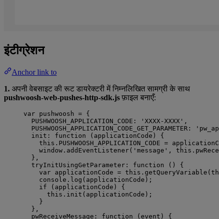
इंटीग्रेशन
Anchor link to
1.
अपनी वेबसाइट की रूट डायरेक्टरी में निम्नलिखित सामग्री के साथ
pushwoosh-web-pushes-http-sdk.js
फ़ाइल बनाएँ:
var 
pushwoosh
 = {
PUSHWOOSH_APPLICATION_CODE: 
'
XXXX-XXXX
'
,
PUSHWOOSH_APPLICATION_CODE_GET_PARAMETER: 
'
pw_ap
init
: function 
(
applicationCode
)
 {
this
.
PUSHWOOSH_APPLICATION_CODE
 = 
applicationC
window
.
addEventListener
(
'
message
'
,
this
.
pwRece
},
tryInitUsingGetParameter
: function 
()
 {
var 
applicationCode
 = 
this
.
getQueryVariable
(
th
console
.
log
(
applicationCode
)
;
if 
(
applicationCode
)
 {
this
.
init
(
applicationCode
)
;
}
},
pwReceiveMessage
: function 
(
event
)
 {