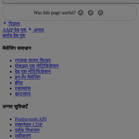
Was this page useful?
पिछला
AMP वेब पुश
अगला
क्रोम वेब पुश
मैसेजिंग समाधान
ग्राहक यात्रा बिल्डर
मोबाइल पुश नोटिफिकेशन
वेब पुश नोटिफिकेशन
इन-ऐप मैसेजिंग
ईमेल
एसएमएस
व्हाट्सएप
उन्नत सुविधाएँ
Pushwoosh API
एक्शनेबल CDP
दर्शक विभाजन
एकीकरण