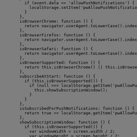
if 
(
event
.
data
 == 
'
allowPushNotifications
'
)
 {
localStorage
.
setItem
(
'
pwAllowPushNotificatio
}
},
isBrowserChrome
: function 
()
 {
return 
navigator
.
userAgent
.
toLowerCase
()
.
index
},
isBrowserFirefox
: function 
()
 {
return 
navigator
.
userAgent
.
toLowerCase
()
.
index
},
isBrowserSafari
: function 
()
 {
return 
navigator
.
userAgent
.
toLowerCase
()
.
index
},
isBrowserSupported
: function 
()
 {
return 
this
.
isBrowserChrome
()
 || 
this
.
isBrowse
},
subscribeAtStart
: function 
()
 {
if 
(
this
.
isBrowserSupported
())
 {
if 
(
null
 === 
localStorage
.
getItem
(
'
pwAllowPu
this
.
showSubscriptionWindow
()
;
}
}
},
isSubscribedForPushNotifications
: function 
()
 {
return 
true
 == 
localStorage
.
getItem
(
'
pwAllowPu
},
showSubscriptionWindow
: function 
()
 {
if 
(
this
.
isBrowserSupported
())
 {
var 
windowWidth
 = 
screen
.
width
 / 
2
;
var 
windowHeight
 = 
screen
.
height
 / 
2
;