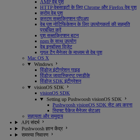
AMP वेब पुश
HTTP वेबसाइटों के लिए Chrome और Firefox वेब पुश
क्रोम वेब पुश
कस्टम सब्सक्रिप्शन पॉपअप
वेब पुश नोटिफिकेशन के लिए उपयोगकर्ता की सहमति
प्रबंधित करें
पुश सब्सक्रिप्शन बटन
npm के साथ उपयोग
वेब इनबॉक्स विजेट
गूगल टैग मैनेजर के माध्यम से वेब पुश
Mac OS X
Windows
विंडोज इंटीग्रेशन गाइड
विंडोज जावास्क्रिप्ट एसडीके
विंडोज SDK इंटीग्रेशन
visionOS SDK
visionOS SDK
Setting up Pushwoosh visionOS SDK
Pushwoosh visionOS SDK सेट अप करना
स्विफ्ट पैकेज मैनेजर सेटअप
सहायता और समुदाय
API संदर्भ
Pushwoosh ज्ञान केंद्र
समस्या निवारण