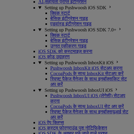
AI-सहायता प्राप्त इंटीग्रेशन
Setting up Pushwoosh iOS SDK
क्विक स्टार्ट
बेसिक इंटीग्रेशन गाइड
एडवांस्ड इंटीग्रेशन गाइड
Setting up Pushwoosh iOS SDK 7.0+
क्विक स्टार्ट
बेसिक इंटीग्रेशन गाइड
उन्नत एकीकरण गाइड
iOS SDK को कस्टमाइज़ करना
iOS कोड उदाहरण
Setting up Pushwoosh InboxKit iOS
Pushwoosh InboxKit iOS सेटअप करना
CocoaPods के साथ InboxKit सेटअप करें
स्विफ्ट पैकेज मैनेजर के साथ इनबॉक्सकिट सेट
अप करें
Setting up Pushwoosh InboxUI iOS
Pushwoosh InboxUI iOS (लेगेसी) सेटअप
करना
CocoaPods के साथ InboxUI सेट अप करें
स्विफ्ट पैकेज मैनेजर के साथ इनबॉक्सयूआई सेट
अप करें
iOS ऐप क्लिप्स
iOS कस्टम फोरग्राउंड पुश नोटिफिकेशन
iOS SDK के अक्सर पूछे जाने वाले प्रश्न