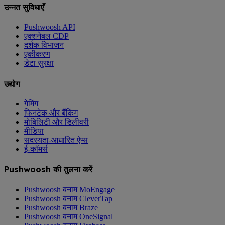
उन्नत सुविधाएँ
Pushwoosh API
एक्शनेबल CDP
दर्शक विभाजन
एकीकरण
डेटा सुरक्षा
उद्योग
गेमिंग
फिनटेक और बैंकिंग
मोबिलिटी और डिलीवरी
मीडिया
सदस्यता-आधारित ऐप्स
ई-कॉमर्स
Pushwoosh की तुलना करें
Pushwoosh बनाम MoEngage
Pushwoosh बनाम CleverTap
Pushwoosh बनाम Braze
Pushwoosh बनाम OneSignal