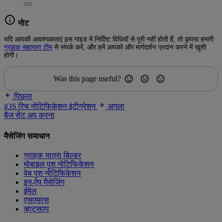
नोट
यदि आपकी आवश्यकताएं इस गाइड में निर्दिष्ट विधियों से पूरी नहीं होती हैं, तो कृपया हमारी
ग्राहक सहायता टीम
से संपर्क करें, और हमें आपको और मार्गदर्शन प्रदान करने में खुशी
होगी।
Was this page useful?
पिछला
iOS रिच नोटिफिकेशन इंटीग्रेशन
अगला
बैज सेट अप करना
मैसेजिंग समाधान
ग्राहक यात्रा बिल्डर
मोबाइल पुश नोटिफिकेशन
वेब पुश नोटिफिकेशन
इन-ऐप मैसेजिंग
ईमेल
एसएमएस
व्हाट्सएप