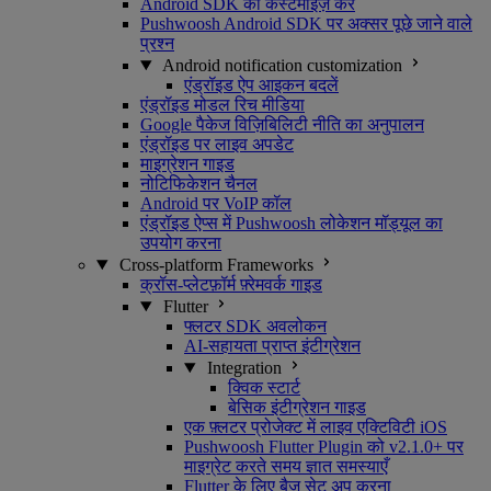
Android SDK को कस्टमाइज़ करें
Pushwoosh Android SDK पर अक्सर पूछे जाने वाले
प्रश्न
Android notification customization
एंड्रॉइड ऐप आइकन बदलें
एंड्रॉइड मोडल रिच मीडिया
Google पैकेज विज़िबिलिटी नीति का अनुपालन
एंड्रॉइड पर लाइव अपडेट
माइग्रेशन गाइड
नोटिफिकेशन चैनल
Android पर VoIP कॉल
एंड्रॉइड ऐप्स में Pushwoosh लोकेशन मॉड्यूल का
उपयोग करना
Cross-platform Frameworks
क्रॉस-प्लेटफ़ॉर्म फ़्रेमवर्क गाइड
Flutter
फ्लटर SDK अवलोकन
AI-सहायता प्राप्त इंटीग्रेशन
Integration
क्विक स्टार्ट
बेसिक इंटीग्रेशन गाइड
एक फ़्लटर प्रोजेक्ट में लाइव एक्टिविटी iOS
Pushwoosh Flutter Plugin को v2.1.0+ पर
माइग्रेट करते समय ज्ञात समस्याएँ
Flutter के लिए बैज सेट अप करना