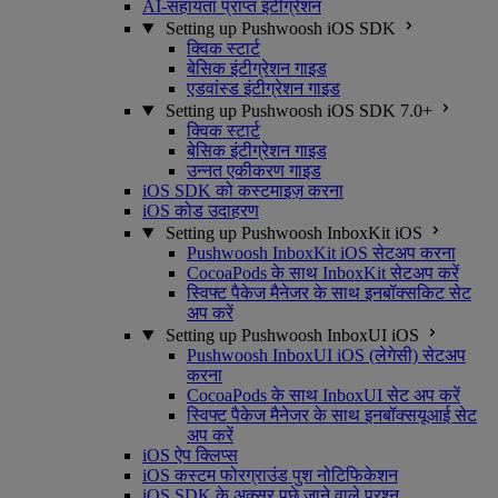
AI-सहायता प्राप्त इंटीग्रेशन
Setting up Pushwoosh iOS SDK
क्विक स्टार्ट
बेसिक इंटीग्रेशन गाइड
एडवांस्ड इंटीग्रेशन गाइड
Setting up Pushwoosh iOS SDK 7.0+
क्विक स्टार्ट
बेसिक इंटीग्रेशन गाइड
उन्नत एकीकरण गाइड
iOS SDK को कस्टमाइज़ करना
iOS कोड उदाहरण
Setting up Pushwoosh InboxKit iOS
Pushwoosh InboxKit iOS सेटअप करना
CocoaPods के साथ InboxKit सेटअप करें
स्विफ्ट पैकेज मैनेजर के साथ इनबॉक्सकिट सेट
अप करें
Setting up Pushwoosh InboxUI iOS
Pushwoosh InboxUI iOS (लेगेसी) सेटअप
करना
CocoaPods के साथ InboxUI सेट अप करें
स्विफ्ट पैकेज मैनेजर के साथ इनबॉक्सयूआई सेट
अप करें
iOS ऐप क्लिप्स
iOS कस्टम फोरग्राउंड पुश नोटिफिकेशन
iOS SDK के अक्सर पूछे जाने वाले प्रश्न