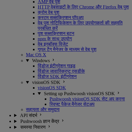
AMP वेब पुश
HTTP वेबसाइटों के लिए Chrome और Firefox वेब पुश
क्रोम वेब पुश
कस्टम सब्सक्रिप्शन पॉपअप
वेब पुश नोटिफिकेशन के लिए उपयोगकर्ता की सहमति
प्रबंधित करें
पुश सब्सक्रिप्शन बटन
npm के साथ उपयोग
वेब इनबॉक्स विजेट
गूगल टैग मैनेजर के माध्यम से वेब पुश
Mac OS X
Windows
विंडोज इंटीग्रेशन गाइड
विंडोज जावास्क्रिप्ट एसडीके
विंडोज SDK इंटीग्रेशन
visionOS SDK
visionOS SDK
Setting up Pushwoosh visionOS SDK
Pushwoosh visionOS SDK सेट अप करना
स्विफ्ट पैकेज मैनेजर सेटअप
सहायता और समुदाय
API संदर्भ
Pushwoosh ज्ञान केंद्र
समस्या निवारण