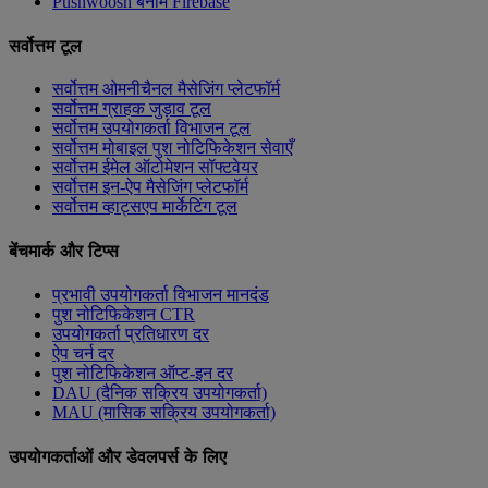
Pushwoosh बनाम Firebase
सर्वोत्तम टूल
सर्वोत्तम ओमनीचैनल मैसेजिंग प्लेटफॉर्म
सर्वोत्तम ग्राहक जुड़ाव टूल
सर्वोत्तम उपयोगकर्ता विभाजन टूल
सर्वोत्तम मोबाइल पुश नोटिफिकेशन सेवाएँ
सर्वोत्तम ईमेल ऑटोमेशन सॉफ्टवेयर
सर्वोत्तम इन-ऐप मैसेजिंग प्लेटफॉर्म
सर्वोत्तम व्हाट्सएप मार्केटिंग टूल
बेंचमार्क और टिप्स
प्रभावी उपयोगकर्ता विभाजन मानदंड
पुश नोटिफिकेशन CTR
उपयोगकर्ता प्रतिधारण दर
ऐप चर्न दर
पुश नोटिफिकेशन ऑप्ट-इन दर
DAU (दैनिक सक्रिय उपयोगकर्ता)
MAU (मासिक सक्रिय उपयोगकर्ता)
उपयोगकर्ताओं और डेवलपर्स के लिए