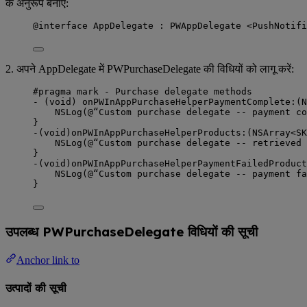
के अनुरूप बनाएं:
@interface
 AppDelegate : 
PWAppDelegate
 <PushNotif
2. अपने AppDelegate में PWPurchaseDelegate की विधियों को लागू करें:
#pragma mark
- Purchase delegate methods
-
 (
void
) onPWInAppPurchaseHelperPaymentComplete:(
N
NSLog
(@“Custom purchase delegate 
--
 payment co
}
-
(
void
)onPWInAppPurchaseHelperProducts:(
NSArray
<
SK
NSLog
(@“Custom purchase delegate 
--
 retrieved 
}
-
(
void
)onPWInAppPurchaseHelperPaymentFailedProduct
NSLog
(@“Custom purchase delegate 
--
 payment fa
}
उपलब्ध PWPurchaseDelegate विधियों की सूची
Anchor link to
उत्पादों की सूची