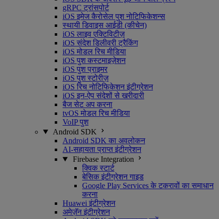
gRPC ट्रांसपोर्ट
iOS इमेज कैरोसेल पुश नोटिफिकेशन्स
स्थायी डिवाइस आईडी (कीचेन)
iOS लाइव एक्टिविटीज़
iOS संदेश डिलीवरी ट्रैकिंग
iOS मोडल रिच मीडिया
iOS पुश कस्टमाइज़ेशन
iOS पुश प्राइमर
iOS पुश स्टोरीज़
iOS रिच नोटिफिकेशन इंटीग्रेशन
iOS इन-ऐप संदेशों से खरीदारी
बैज सेट अप करना
tvOS मोडल रिच मीडिया
VoIP पुश
Android SDK
Android SDK का अवलोकन
AI-सहायता प्राप्त इंटीग्रेशन
Firebase Integration
क्विक स्टार्ट
बेसिक इंटीग्रेशन गाइड
Google Play Services के टकरावों का समाधान
करना
Huawei इंटीग्रेशन
अमेज़ॅन इंटीग्रेशन