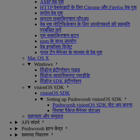
AMP वेब पुश
HTTP वेबसाइटों के लिए Chrome और Firefox वेब पुश
क्रोम वेब पुश
कस्टम सब्सक्रिप्शन पॉपअप
वेब पुश नोटिफिकेशन के लिए उपयोगकर्ता की सहमति
प्रबंधित करें
पुश सब्सक्रिप्शन बटन
npm के साथ उपयोग
वेब इनबॉक्स विजेट
गूगल टैग मैनेजर के माध्यम से वेब पुश
Mac OS X
Windows
विंडोज इंटीग्रेशन गाइड
विंडोज जावास्क्रिप्ट एसडीके
विंडोज SDK इंटीग्रेशन
visionOS SDK
visionOS SDK
Setting up Pushwoosh visionOS SDK
Pushwoosh visionOS SDK सेट अप करना
स्विफ्ट पैकेज मैनेजर सेटअप
सहायता और समुदाय
API संदर्भ
Pushwoosh ज्ञान केंद्र
समस्या निवारण