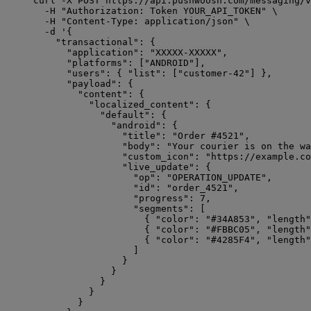
curl
-X
POST
https://api.pushwoosh.com/messaging/v
-H
"
Authorization: Token YOUR_API_TOKEN
"
\
-H
"
Content-Type: application/json
"
\
-d
'
{
"transactional": {
"application": "XXXXX-XXXXX",
"platforms": ["ANDROID"],
"users": { "list": ["customer-42"] },
"payload": {
"content": {
"localized_content": {
"default": {
"android": {
"title": "Order #4521",
"body": "Your courier is on the wa
"custom_icon": "https://example.co
"live_update": {
"op": "OPERATION_UPDATE",
"id": "order_4521",
"progress": 7,
"segments": [
{ "color": "#34A853", "length"
{ "color": "#FBBC05", "length"
{ "color": "#4285F4", "length"
]
}
}
}
}
}