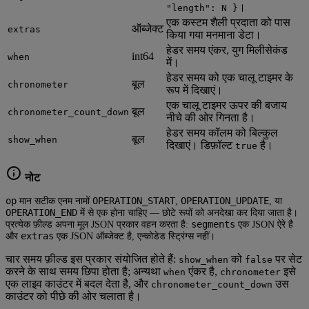
।
"length": N }
एक कस्टम शैली प्रदाता को पास
ऑब्जेक्ट
extras
किया गया मनमाना डेटा।
हेडर समय एंकर, युग मिलीसेकंड
int64
when
में।
हेडर समय को एक चालू टाइमर के
बूल
chronometer
रूप में दिखाएं।
एक चालू टाइमर ऊपर की बजाय
बूल
chronometer_count_down
नीचे की ओर गिनता है।
हेडर समय कॉलम को बिल्कुल
बूल
show_when
दिखाएं। डिफ़ॉल्ट
है।
true
नोट
op
OPERATION_START
OPERATION_UPDATE
मान सटीक एनम नामों
,
, या
OPERATION_END
में से एक होना चाहिए — छोटे रूपों को अनदेखा कर दिया जाता है।
segments
प्रत्येक फ़ील्ड अपना मूल JSON प्रकार वहन करता है:
एक JSON ऐरे है
extras
और
एक JSON ऑब्जेक्ट है, एन्कोडेड स्ट्रिंग्स नहीं।
चार समय फ़ील्ड इस प्रकार संयोजित होते हैं:
को
पर सेट
show_when
false
करने के साथ समय छिपा होता है; अन्यथा
एंकर है,
इसे
when
chronometer
एक लाइव काउंटर में बदल देता है, और
उस
chronometer_count_down
काउंटर को पीछे की ओर चलाता है।