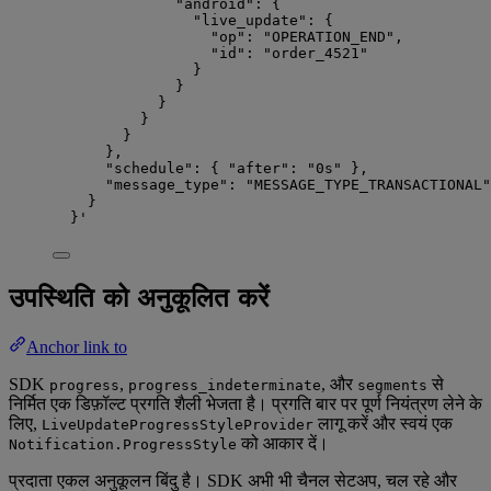
"android": {
"live_update": {
"op": "OPERATION_END",
"id": "order_4521"
}
}
}
}
}
},
"schedule": { "after": "0s" },
"message_type": "MESSAGE_TYPE_TRANSACTIONAL"
}
}
'
उपस्थिति को अनुकूलित करें
Anchor link to
SDK
,
, और
से
progress
progress_indeterminate
segments
निर्मित एक डिफ़ॉल्ट प्रगति शैली भेजता है। प्रगति बार पर पूर्ण नियंत्रण लेने के
लिए,
लागू करें और स्वयं एक
LiveUpdateProgressStyleProvider
को आकार दें।
Notification.ProgressStyle
प्रदाता एकल अनुकूलन बिंदु है। SDK अभी भी चैनल सेटअप, चल रहे और