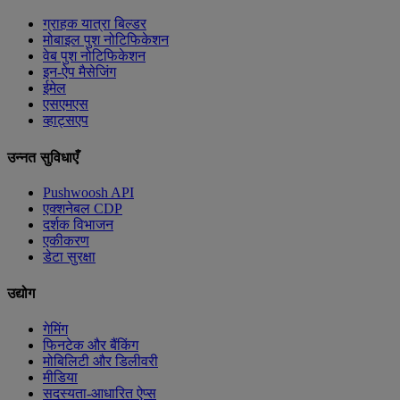
ग्राहक यात्रा बिल्डर
मोबाइल पुश नोटिफिकेशन
वेब पुश नोटिफिकेशन
इन-ऐप मैसेजिंग
ईमेल
एसएमएस
व्हाट्सएप
उन्नत सुविधाएँ
Pushwoosh API
एक्शनेबल CDP
दर्शक विभाजन
एकीकरण
डेटा सुरक्षा
उद्योग
गेमिंग
फिनटेक और बैंकिंग
मोबिलिटी और डिलीवरी
मीडिया
सदस्यता-आधारित ऐप्स