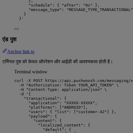
},
"schedule": { "after": "0s" },
"message_type": "MESSAGE_TYPE_TRANSACTIONAL"
}
}
'
एंड पुश
Anchor link to
टर्मिनल पुश को केवल ऑपरेशन और आईडी की आवश्यकता होती है।
Terminal window
curl
-X
POST
https://api.pushwoosh.com/messaging/v
-H
"
Authorization: Token YOUR_API_TOKEN
"
\
-H
"
Content-Type: application/json
"
\
-d
'
{
"transactional": {
"application": "XXXXX-XXXXX",
"platforms": ["ANDROID"],
"users": { "list": ["customer-42"] },
"payload": {
"content": {
"localized_content": {
"default": {