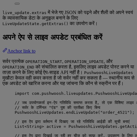
में भेजे गए JSON को पढ़ने और शैली को अपने स्वयं
live_update.extras
के व्यावसायिक डेटा के अनुकूल बनाने के लिए
का उपयोग करें।
LiveUpdateState.getExtras()
अपने ऐप से लाइव अपडेट प्रबंधित करें
Anchor link to
सर्वर प्रत्येक
,
, और
OPERATION_START
OPERATION_UPDATE
को संचालित करता है, इसलिए लाइव अपडेट पोस्ट करने या
OPERATION_END
ताज़ा करने के लिए कोई ऐप-साइड API नहीं है।
PushwooshLiveUpdates
मुखौटा केवल वही कवर करता है जो सर्वर नहीं कर सकता है — स्थानीय रूप से
एक अपडेट को खारिज करना और यह जांचना कि कौन से स्क्रीन पर हैं।
import
com.pushwoosh.liveupdates.PushwooshLiveUpda
// जब उपयोगकर्ता इन-ऐप गतिविधि समाप्त करता है, तो एक विशिष्ट लाइव 
// सर्वर के टर्मिनल "एंड" पुश की प्रतीक्षा किए बिना
PushwooshLiveUpdates
.
endLiveUpdate
(
"
order_4521
"
)
;
// इस ऐप द्वारा वर्तमान में दिखाए जा रहे गतिविधि आईडी की सूची बनाएं
List
<
String
> 
active
=
PushwooshLiveUpdates
.
getActi
// इस ऐप द्वारा दिखाई जा रही हर चीज़ को साफ़ करें, उदाहरण के लिए