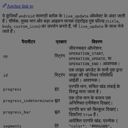
Anchor link to
ये कुंजियाँ
सामग्री ब्लॉक के
ऑब्जेक्ट के अंदर जाती
android
live_update
हैं। शीर्षक, मुख्य भाग और बड़ा आइकन मानक एंड्रॉइड पुश फ़ील्ड (
,
title
,
) का उपयोग करते हैं, जो
के साथ भेजे
body
custom_icon
live_update
जाते हैं।
पैरामीटर
प्रकार
विवरण
जीवनचक्र ऑपरेशन:
,
OPERATION_START
स्ट्रिंग
op
, या
OPERATION_UPDATE
। आवश्यक।
OPERATION_END
एक लाइव अपडेट के सभी पुश द्वारा
स्ट्रिंग
साझा की गई स्थिर गतिविधि
id
आईडी। आवश्यक।
प्रगति मान, संचित खंड लंबाई के
इंट
progress
विरुद्ध मापा जाता है।
एक ठोस मान के बजाय एक
बूल
progress_indeterminate
अनिश्चित एनीमेशन दिखाएं।
प्रगति बार को बिल्कुल दिखाएं।
बूल
progress_bar
डिफ़ॉल्ट
है।
true
आदेशित प्रगति खंड, प्रत्येक
{
ऐरे
segments
"color": "#RRGGBB",