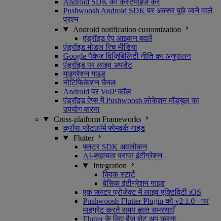
Android SDK को कस्टमाइज़ करें
Pushwoosh Android SDK पर अक्सर पूछे जाने वाले
प्रश्न
Android notification customization
एंड्रॉइड ऐप आइकन बदलें
एंड्रॉइड मोडल रिच मीडिया
Google पैकेज विज़िबिलिटी नीति का अनुपालन
एंड्रॉइड पर लाइव अपडेट
माइग्रेशन गाइड
नोटिफिकेशन चैनल
Android पर VoIP कॉल
एंड्रॉइड ऐप्स में Pushwoosh लोकेशन मॉड्यूल का
उपयोग करना
Cross-platform Frameworks
क्रॉस-प्लेटफ़ॉर्म फ़्रेमवर्क गाइड
Flutter
फ्लटर SDK अवलोकन
AI-सहायता प्राप्त इंटीग्रेशन
Integration
क्विक स्टार्ट
बेसिक इंटीग्रेशन गाइड
एक फ़्लटर प्रोजेक्ट में लाइव एक्टिविटी iOS
Pushwoosh Flutter Plugin को v2.1.0+ पर
माइग्रेट करते समय ज्ञात समस्याएँ
Flutter के लिए बैज सेट अप करना