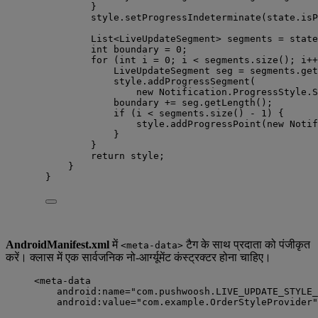
}
style
.
setProgressIndeterminate
(
state
.
isP
List
<
LiveUpdateSegment
> 
segments
=
state
int
boundary
=
0
;
for
 (
int
i
=
0
; i 
<
segments
.
size
()
; i
++
LiveUpdateSegment
seg
=
segments
.
get
style
.
addProgressSegment
(
new
 Notification.
ProgressStyle
.
S
boundary 
+=
seg
.
getLength
()
;
if
 (i 
<
segments
.
size
()
-
1
) {
style
.
addProgressPoint
(
new
 Notif
}
}
return
 style;
}
}
AndroidManifest.xml
में
टैग के साथ प्रदाता को पंजीकृत
<meta-data>
करें। क्लास में एक सार्वजनिक नो-आर्ग्यूमेंट कंस्ट्रक्टर होना चाहिए।
<
meta-data
android:name
=
"
com.pushwoosh.LIVE_UPDATE_STYLE_
android:value
=
"
com.example.OrderStyleProvider
"