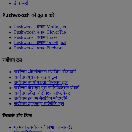
ई-कॉमर्स
Pushwoosh की तुलना करें
Pushwoosh बनाम MoEngage
Pushwoosh बनाम CleverTap
Pushwoosh बनाम Braze
Pushwoosh बनाम OneSignal
Pushwoosh बनाम Firebase
सर्वोत्तम टूल
सर्वोत्तम ओमनीचैनल मैसेजिंग प्लेटफॉर्म
सर्वोत्तम ग्राहक जुड़ाव टूल
सर्वोत्तम उपयोगकर्ता विभाजन टूल
सर्वोत्तम मोबाइल पुश नोटिफिकेशन सेवाएँ
सर्वोत्तम ईमेल ऑटोमेशन सॉफ्टवेयर
सर्वोत्तम इन-ऐप मैसेजिंग प्लेटफॉर्म
सर्वोत्तम व्हाट्सएप मार्केटिंग टूल
बेंचमार्क और टिप्स
प्रभावी उपयोगकर्ता विभाजन मानदंड