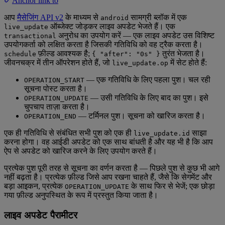
Anchor link to
आप
मैसेजिंग API v2
के माध्यम से
सामग्री ब्लॉक में एक
android
ऑब्जेक्ट जोड़कर लाइव अपडेट भेजते हैं। एक
live_update
अनुरोध का उपयोग करें — एक लाइव अपडेट उस विशिष्ट
transactional
उपयोगकर्ता को लक्षित करता है जिसकी गतिविधि को वह ट्रैक करता है।
फ़ील्ड आवश्यक है;
तुरंत भेजता है।
schedule
{ "after": "0s" }
जीवनचक्र में तीन ऑपरेशन होते हैं, जो
में सेट होते हैं:
live_update.op
— एक गतिविधि के लिए पहला पुश। चल रही
OPERATION_START
सूचना पोस्ट करता है।
— उसी गतिविधि के लिए बाद का पुश। इसे
OPERATION_UPDATE
चुपचाप ताज़ा करता है।
— टर्मिनल पुश। सूचना को खारिज करता है।
OPERATION_END
एक ही गतिविधि से संबंधित सभी पुश को एक ही
साझा
live_update.id
करना होगा। वह आईडी अपडेट को एक साथ बांधती है और यह भी है कि आप
ऐप से अपडेट को खारिज करने के लिए उपयोग करते हैं।
प्रत्येक पुश पूरी तरह से सूचना का वर्णन करता है — पिछले पुश से कुछ भी आगे
नहीं बढ़ता है। प्रत्येक फ़ील्ड जिसे आप रखना चाहते हैं, जैसे कि सेगमेंट और
बड़ा आइकन, प्रत्येक
के साथ फिर से भेजें; एक छोड़ा
OPERATION_UPDATE
गया फ़ील्ड अनुपस्थित के रूप में प्रस्तुत किया जाता है।
लाइव अपडेट पैरामीटर