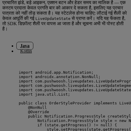
प्रचारित झंडे, बड़े आइकन, एक्शन बटन और हेडर समय का मालिक है — एक
कस्टम प्रदाता केवल प्रगति बार को आकार दे सकता है, इसलिए यह प्रचार
पात्रता को नहीं तोड़ सकता है। यह स्टेटलेस होना चाहिए: लौटाई गई शैली को
केवल आपूर्ति की गई
से प्राप्त करें। यदि यह फेंकता है,
LiveUpdateState
तो SDK डिफ़ॉल्ट शैली पर वापस आ जाता है और सूचना अभी भी पोस्ट होती
है।
Java
Kotlin
import
android.app.Notification
;
import
androidx.annotation.NonNull
;
import
com.pushwoosh.liveupdates.LiveUpdateProgr
import
com.pushwoosh.liveupdates.LiveUpdateSegme
import
com.pushwoosh.liveupdates.LiveUpdateState
import
java.util.List
;
public
class
OrderStyleProvider
implements
LiveU
@
NonNull
@
Override
public
Notification
.
ProgressStyle
createStyl
Notification
.
ProgressStyle
style
=
new
 N
if
 (
state
.
getProgress
()
!=
null
) {
style
.
setProgress
(
state
.
getProgress
(