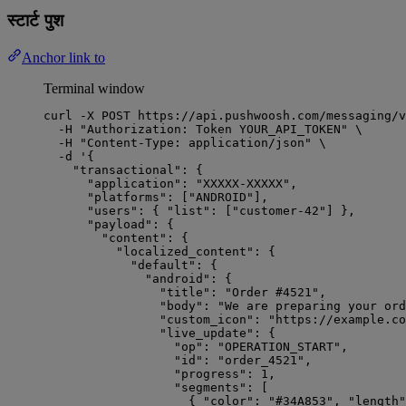
स्टार्ट पुश
Anchor link to
Terminal window
curl
-X
POST
https://api.pushwoosh.com/messaging/v
-H
"
Authorization: Token YOUR_API_TOKEN
"
\
-H
"
Content-Type: application/json
"
\
-d
'
{
"transactional": {
"application": "XXXXX-XXXXX",
"platforms": ["ANDROID"],
"users": { "list": ["customer-42"] },
"payload": {
"content": {
"localized_content": {
"default": {
"android": {
"title": "Order #4521",
"body": "We are preparing your ord
"custom_icon": "https://example.co
"live_update": {
"op": "OPERATION_START",
"id": "order_4521",
"progress": 1,
"segments": [
{ "color": "#34A853", "length"