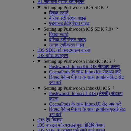
AI-सहायता प्राप्त इंटीग्रेशन
Setting up Pushwoosh iOS SDK
क्विक स्टार्ट
बेसिक इंटीग्रेशन गाइड
एडवांस्ड इंटीग्रेशन गाइड
Setting up Pushwoosh iOS SDK 7.0+
क्विक स्टार्ट
बेसिक इंटीग्रेशन गाइड
उन्नत एकीकरण गाइड
iOS SDK को कस्टमाइज़ करना
iOS कोड उदाहरण
Setting up Pushwoosh InboxKit iOS
Pushwoosh InboxKit iOS सेटअप करना
CocoaPods के साथ InboxKit सेटअप करें
स्विफ्ट पैकेज मैनेजर के साथ इनबॉक्सकिट सेट
अप करें
Setting up Pushwoosh InboxUI iOS
Pushwoosh InboxUI iOS (लेगेसी) सेटअप
करना
CocoaPods के साथ InboxUI सेट अप करें
स्विफ्ट पैकेज मैनेजर के साथ इनबॉक्सयूआई सेट
अप करें
iOS ऐप क्लिप्स
iOS कस्टम फोरग्राउंड पुश नोटिफिकेशन
iOS SDK के अक्सर पूछे जाने वाले प्रश्न