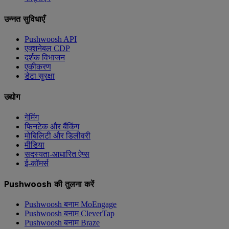
उन्नत सुविधाएँ
Pushwoosh API
एक्शनेबल CDP
दर्शक विभाजन
एकीकरण
डेटा सुरक्षा
उद्योग
गेमिंग
फिनटेक और बैंकिंग
मोबिलिटी और डिलीवरी
मीडिया
सदस्यता-आधारित ऐप्स
ई-कॉमर्स
Pushwoosh की तुलना करें
Pushwoosh बनाम MoEngage
Pushwoosh बनाम CleverTap
Pushwoosh बनाम Braze