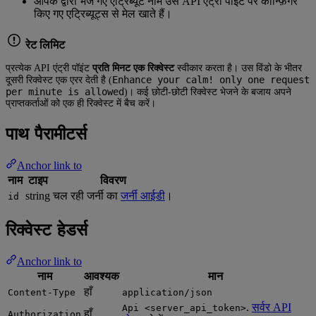
आपके द्वारा भेजे गए एट्रिब्यूट नाम उस API एंट्री पॉइंट पर कॉन्फ़िगर
किए गए एट्रिब्यूट्स से मेल खाते हैं।
रेट लिमिट
प्रत्येक API एंट्री पॉइंट
प्रति मिनट एक रिक्वेस्ट
स्वीकार करता है। उस विंडो के भीतर
Enhance your calm! only one request
दूसरी रिक्वेस्ट एक एरर देती है (
per minute is allowed
)। कई छोटी-छोटी रिक्वेस्ट भेजने के बजाय अपने
प्राप्तकर्ताओं को एक ही रिक्वेस्ट में बैच करें।
पाथ पैरामीटर्स
Anchor link to
नाम
टाइप
विवरण
string
चल रही जर्नी का
जर्नी आईडी
।
id
रिक्वेस्ट हेडर्स
Anchor link to
नाम
आवश्यक
मान
हाँ
Content-Type
application/json
.
सर्वर API
Api <server_api_token>
हाँ
Authorization