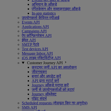
अभियान के आँकड़े
एप्लिकेशन और सब्सक्राइबर आँकड़े
In-app statistics
उपयोगकर्ता केंद्रित एपीआई
Events API
Applications API
Campaigns API
ऐप कॉन्फ़िगरेशन API
ईमेल API
SMTP गेटवे
Test devices API
Message Inbox API
iOS लाइव एक्टिविटीज़ API
Customer Journey API
कस्टमर जर्नी API का अवलोकन
जीवनचक्र
बनाएं और अपडेट करें
API द्वारा स्टार्ट करें
Journey आँकड़े प्राप्त करें
जर्नी से उपयोगकर्ताओं को हटाएं
Journey ऑब्जेक्ट
पॉइंट संदर्भ
Scheduled requests (शेड्यूल किए गए अनुरोध)
SMS API