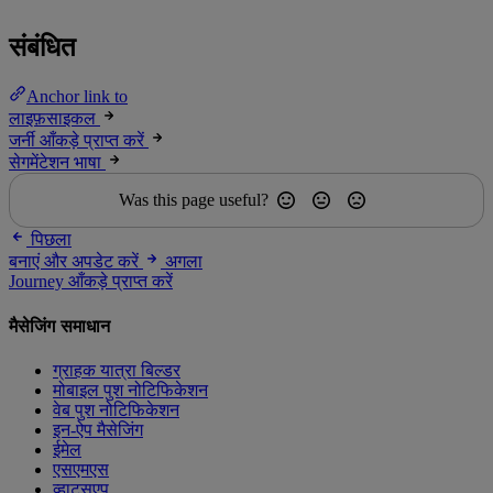
संबंधित
Anchor link to
लाइफ़साइकल
जर्नी आँकड़े प्राप्त करें
सेगमेंटेशन भाषा
Was this page useful?
पिछला
बनाएं और अपडेट करें
अगला
Journey आँकड़े प्राप्त करें
मैसेजिंग समाधान
ग्राहक यात्रा बिल्डर
मोबाइल पुश नोटिफिकेशन
वेब पुश नोटिफिकेशन
इन-ऐप मैसेजिंग
ईमेल
एसएमएस
व्हाट्सएप