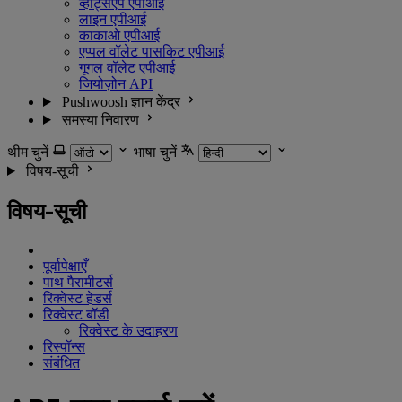
व्हाट्सएप एपीआई
लाइन एपीआई
काकाओ एपीआई
एप्पल वॉलेट पासकिट एपीआई
गूगल वॉलेट एपीआई
जियोज़ोन API
Pushwoosh ज्ञान केंद्र
समस्या निवारण
थीम चुनें
भाषा चुनें
विषय-सूची
विषय-सूची
पूर्वापेक्षाएँ
पाथ पैरामीटर्स
रिक्वेस्ट हेडर्स
रिक्वेस्ट बॉडी
रिक्वेस्ट के उदाहरण
रिस्पॉन्स
संबंधित