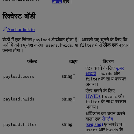
टोकन
देखें।
रिक्वेस्ट बॉडी
Anchor link to
बॉडी में एक सिंगल
ऑब्जेक्ट होता है। आपको यह चुनने के लिए कि
payload
जर्नी में कौन प्रवेश करेगा,
,
, या
में से
ठीक एक
प्रदान
users
hwids
filter
करना होगा।
फ़ील्ड
टाइप
विवरण
एंटर करने के लिए
यूज़र
आईडी
।
और
hwids
string[]
payload.users
के साथ परस्पर
filter
अनन्य।
एंटर करने के लिए
HWIDs
।
और
users
string[]
payload.hwids
के साथ परस्पर
filter
अनन्य।
ऑडियंस का चयन करने
वाला एक
सेगलैंग
string
(seglang)
एक्सप्रेशन।
payload.filter
और
के
users
hwids