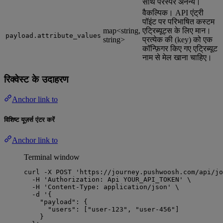
साथ परस्पर अनन्य।
वैकल्पिक। API एंट्री
पॉइंट पर परिभाषित कस्टम
map<string,
एट्रिब्यूट्स के लिए मान।
payload.attribute_values
string>
प्रत्येक की (key) को एक
कॉन्फ़िगर किए गए एट्रिब्यूट
नाम से मेल खाना चाहिए।
रिक्वेस्ट के उदाहरण
Anchor link to
विशिष्ट यूज़र्स एंटर करें
Anchor link to
Terminal window
curl
-X
POST
'
https://journey.pushwoosh.com/api/jo
-H
'
Authorization: Api YOUR_API_TOKEN
'
\
-H
'
Content-Type: application/json
'
\
-d
'
{
"payload": {
"users": ["user-123", "user-456"]
}