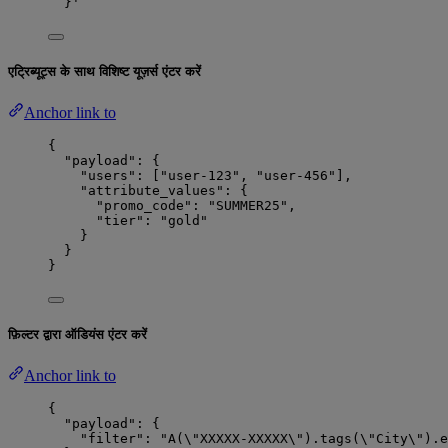
}
'
एट्रिब्यूट्स के साथ विशिष्ट यूज़र्स एंटर करें
Anchor link to
{
"payload"
: {
"users"
: [
"
user-123
"
, 
"
user-456
"
],
"attribute_values"
: {
"promo_code"
: 
"
SUMMER25
"
,
"tier"
: 
"
gold
"
}
}
}
फ़िल्टर द्वारा ऑडियंस एंटर करें
Anchor link to
{
"payload"
: {
"filter"
: 
"
A(
\"
XXXXX-XXXXX
\"
).tags(
\"
City
\"
).e