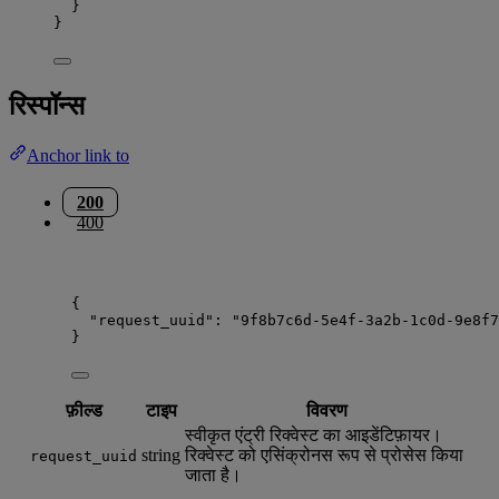
}
}
रिस्पॉन्स
Anchor link to
200
400
{
"request_uuid"
: 
"
9f8b7c6d-5e4f-3a2b-1c0d-9e8f7
}
फ़ील्ड
टाइप
विवरण
स्वीकृत एंट्री रिक्वेस्ट का आइडेंटिफ़ायर।
string
रिक्वेस्ट को एसिंक्रोनस रूप से प्रोसेस किया
request_uuid
जाता है।