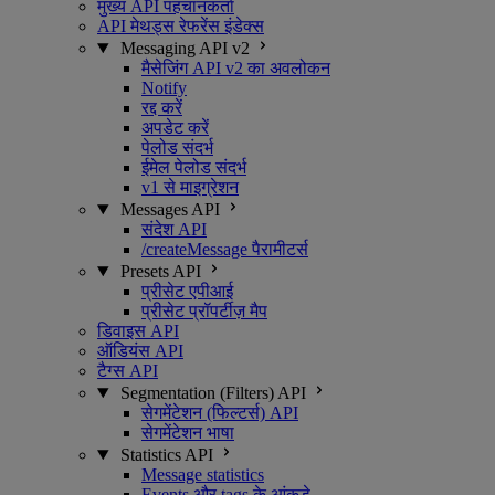
मुख्य API पहचानकर्ता
API मेथड्स रेफरेंस इंडेक्स
Messaging API v2
मैसेजिंग API v2 का अवलोकन
Notify
रद्द करें
अपडेट करें
पेलोड संदर्भ
ईमेल पेलोड संदर्भ
v1 से माइग्रेशन
Messages API
संदेश API
/createMessage पैरामीटर्स
Presets API
प्रीसेट एपीआई
प्रीसेट प्रॉपर्टीज़ मैप
डिवाइस API
ऑडियंस API
टैग्स API
Segmentation (Filters) API
सेगमेंटेशन (फिल्टर्स) API
सेगमेंटेशन भाषा
Statistics API
Message statistics
Events और tags के आंकड़े