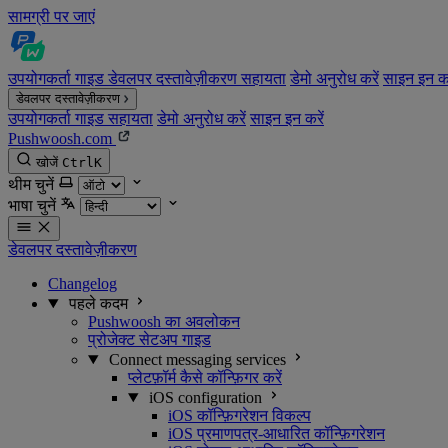
सामग्री पर जाएं
उपयोगकर्ता गाइड
डेवलपर दस्तावेज़ीकरण
सहायता
डेमो अनुरोध करें
साइन इन कर
डेवलपर दस्तावेज़ीकरण
उपयोगकर्ता गाइड
सहायता
डेमो अनुरोध करें
साइन इन करें
Pushwoosh.com
खोजें
Ctrl
K
थीम चुनें
भाषा चुनें
डेवलपर दस्तावेज़ीकरण
Changelog
पहले कदम
Pushwoosh का अवलोकन
प्रोजेक्ट सेटअप गाइड
Connect messaging services
प्लेटफ़ॉर्म कैसे कॉन्फ़िगर करें
iOS configuration
iOS कॉन्फ़िगरेशन विकल्प
iOS प्रमाणपत्र-आधारित कॉन्फ़िगरेशन