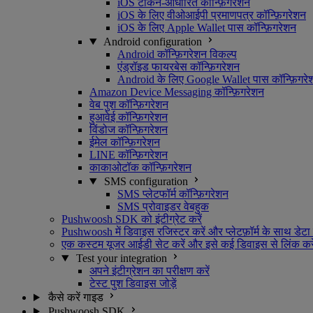
iOS टोकन-आधारित कॉन्फ़िगरेशन
iOS के लिए वीओआईपी प्रमाणपत्र कॉन्फ़िगरेशन
iOS के लिए Apple Wallet पास कॉन्फ़िगरेशन
Android configuration
Android कॉन्फ़िगरेशन विकल्प
एंड्रॉइड फायरबेस कॉन्फ़िगरेशन
Android के लिए Google Wallet पास कॉन्फ़िगरे
Amazon Device Messaging कॉन्फ़िगरेशन
वेब पुश कॉन्फ़िगरेशन
हुआवेई कॉन्फ़िगरेशन
विंडोज कॉन्फ़िगरेशन
ईमेल कॉन्फ़िगरेशन
LINE कॉन्फ़िगरेशन
काकाओटॉक कॉन्फ़िगरेशन
SMS configuration
SMS प्लेटफॉर्म कॉन्फ़िगरेशन
SMS प्रोवाइडर वेबहुक
Pushwoosh SDK को इंटीग्रेट करें
Pushwoosh में डिवाइस रजिस्टर करें और प्लेटफ़ॉर्म के साथ डेटा 
एक कस्टम यूजर आईडी सेट करें और इसे कई डिवाइस से लिंक करे
Test your integration
अपने इंटीग्रेशन का परीक्षण करें
टेस्ट पुश डिवाइस जोड़ें
कैसे करें गाइड
Pushwoosh SDK