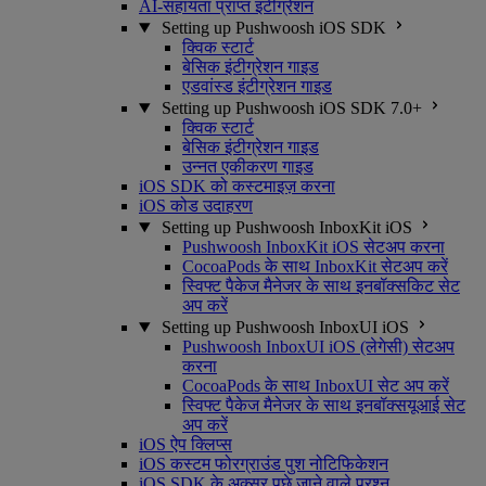
AI-सहायता प्राप्त इंटीग्रेशन
Setting up Pushwoosh iOS SDK
क्विक स्टार्ट
बेसिक इंटीग्रेशन गाइड
एडवांस्ड इंटीग्रेशन गाइड
Setting up Pushwoosh iOS SDK 7.0+
क्विक स्टार्ट
बेसिक इंटीग्रेशन गाइड
उन्नत एकीकरण गाइड
iOS SDK को कस्टमाइज़ करना
iOS कोड उदाहरण
Setting up Pushwoosh InboxKit iOS
Pushwoosh InboxKit iOS सेटअप करना
CocoaPods के साथ InboxKit सेटअप करें
स्विफ्ट पैकेज मैनेजर के साथ इनबॉक्सकिट सेट
अप करें
Setting up Pushwoosh InboxUI iOS
Pushwoosh InboxUI iOS (लेगेसी) सेटअप
करना
CocoaPods के साथ InboxUI सेट अप करें
स्विफ्ट पैकेज मैनेजर के साथ इनबॉक्सयूआई सेट
अप करें
iOS ऐप क्लिप्स
iOS कस्टम फोरग्राउंड पुश नोटिफिकेशन
iOS SDK के अक्सर पूछे जाने वाले प्रश्न