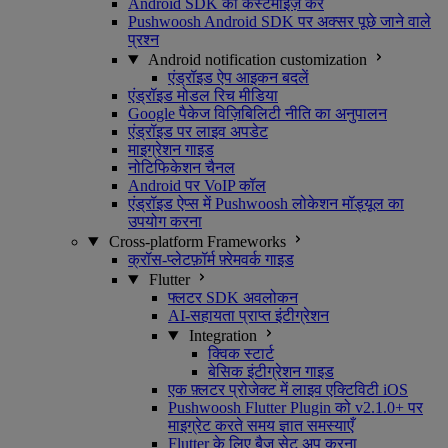
Android SDK को कस्टमाइज़ करें
Pushwoosh Android SDK पर अक्सर पूछे जाने वाले
प्रश्न
Android notification customization
एंड्रॉइड ऐप आइकन बदलें
एंड्रॉइड मोडल रिच मीडिया
Google पैकेज विज़िबिलिटी नीति का अनुपालन
एंड्रॉइड पर लाइव अपडेट
माइग्रेशन गाइड
नोटिफिकेशन चैनल
Android पर VoIP कॉल
एंड्रॉइड ऐप्स में Pushwoosh लोकेशन मॉड्यूल का
उपयोग करना
Cross-platform Frameworks
क्रॉस-प्लेटफ़ॉर्म फ़्रेमवर्क गाइड
Flutter
फ्लटर SDK अवलोकन
AI-सहायता प्राप्त इंटीग्रेशन
Integration
क्विक स्टार्ट
बेसिक इंटीग्रेशन गाइड
एक फ़्लटर प्रोजेक्ट में लाइव एक्टिविटी iOS
Pushwoosh Flutter Plugin को v2.1.0+ पर
माइग्रेट करते समय ज्ञात समस्याएँ
Flutter के लिए बैज सेट अप करना