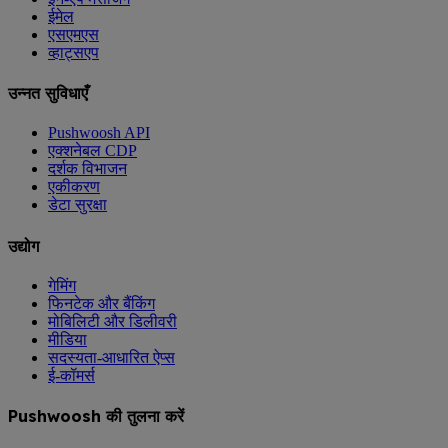
ईमेल
एसएमएस
व्हाट्सएप
उन्नत सुविधाएँ
Pushwoosh API
एक्शनेबल CDP
दर्शक विभाजन
एकीकरण
डेटा सुरक्षा
उद्योग
गेमिंग
फिनटेक और बैंकिंग
मोबिलिटी और डिलीवरी
मीडिया
सदस्यता-आधारित ऐप्स
ई-कॉमर्स
Pushwoosh की तुलना करें