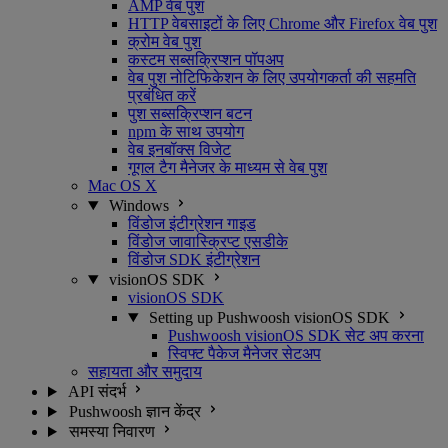
AMP वेब पुश
HTTP वेबसाइटों के लिए Chrome और Firefox वेब पुश
क्रोम वेब पुश
कस्टम सब्सक्रिप्शन पॉपअप
वेब पुश नोटिफिकेशन के लिए उपयोगकर्ता की सहमति
प्रबंधित करें
पुश सब्सक्रिप्शन बटन
npm के साथ उपयोग
वेब इनबॉक्स विजेट
गूगल टैग मैनेजर के माध्यम से वेब पुश
Mac OS X
Windows
विंडोज इंटीग्रेशन गाइड
विंडोज जावास्क्रिप्ट एसडीके
विंडोज SDK इंटीग्रेशन
visionOS SDK
visionOS SDK
Setting up Pushwoosh visionOS SDK
Pushwoosh visionOS SDK सेट अप करना
स्विफ्ट पैकेज मैनेजर सेटअप
सहायता और समुदाय
API संदर्भ
Pushwoosh ज्ञान केंद्र
समस्या निवारण