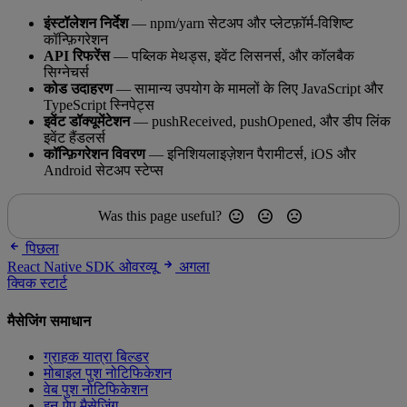
इंस्टॉलेशन निर्देश
— npm/yarn सेटअप और प्लेटफ़ॉर्म-विशिष्ट
कॉन्फ़िगरेशन
API रिफरेंस
— पब्लिक मेथड्स, इवेंट लिसनर्स, और कॉलबैक
सिग्नेचर्स
कोड उदाहरण
— सामान्य उपयोग के मामलों के लिए JavaScript और
TypeScript स्निपेट्स
इवेंट डॉक्यूमेंटेशन
— pushReceived, pushOpened, और डीप लिंक
इवेंट हैंडलर्स
कॉन्फ़िगरेशन विवरण
— इनिशियलाइज़ेशन पैरामीटर्स, iOS और
Android सेटअप स्टेप्स
Was this page useful?
पिछला
React Native SDK ओवरव्यू
अगला
क्विक स्टार्ट
मैसेजिंग समाधान
ग्राहक यात्रा बिल्डर
मोबाइल पुश नोटिफिकेशन
वेब पुश नोटिफिकेशन
इन-ऐप मैसेजिंग