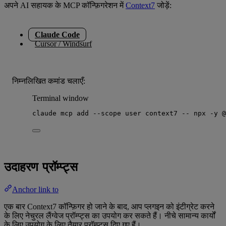
अपने AI सहायक के MCP कॉन्फ़िगरेशन में
Context7
जोड़ें:
Claude Code
Cursor / Windsurf
निम्नलिखित कमांड चलाएँ:
Terminal window
claude
mcp
add
--scope
user
context7
--
npx
-y
@
उदाहरण प्रॉम्प्ट्स
Anchor link to
एक बार Context7 कॉन्फ़िगर हो जाने के बाद, आप प्लगइन को इंटीग्रेट करने
के लिए नेचुरल लैंग्वेज प्रॉम्प्ट्स का उपयोग कर सकते हैं। नीचे सामान्य कार्यों
के लिए उपयोग के लिए तैयार प्रॉम्प्ट्स दिए गए हैं।