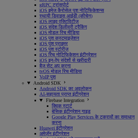
gRPC ट्रांसपोर्ट
iOS इमेज कैरोसेल पुश नोटिफिकेशन्स
स्थायी डिवाइस आईडी (कीचेन)
iOS लाइव एक्टिविटीज़
iOS संदेश डिलीवरी ट्रैकिंग
iOS मोडल रिच मीडिया
iOS पुश कस्टमाइज़ेशन
iOS पुश प्राइमर
iOS पुश स्टोरीज़
iOS रिच नोटिफिकेशन इंटीग्रेशन
iOS इन-ऐप संदेशों से खरीदारी
बैज सेट अप करना
tvOS मोडल रिच मीडिया
VoIP पुश
Android SDK
Android SDK का अवलोकन
AI-सहायता प्राप्त इंटीग्रेशन
Firebase Integration
क्विक स्टार्ट
बेसिक इंटीग्रेशन गाइड
Google Play Services के टकरावों का समाधान
करना
Huawei इंटीग्रेशन
अमेज़ॅन इंटीग्रेशन