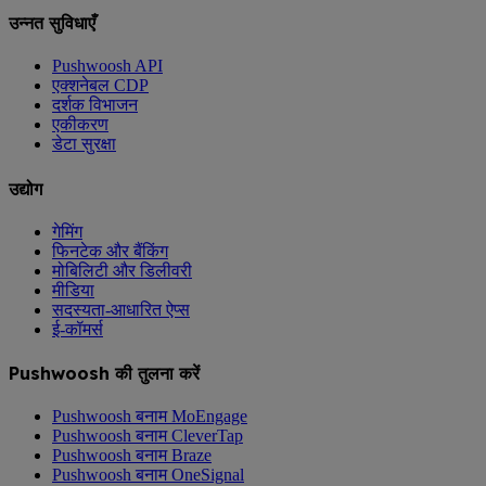
उन्नत सुविधाएँ
Pushwoosh API
एक्शनेबल CDP
दर्शक विभाजन
एकीकरण
डेटा सुरक्षा
उद्योग
गेमिंग
फिनटेक और बैंकिंग
मोबिलिटी और डिलीवरी
मीडिया
सदस्यता-आधारित ऐप्स
ई-कॉमर्स
Pushwoosh की तुलना करें
Pushwoosh बनाम MoEngage
Pushwoosh बनाम CleverTap
Pushwoosh बनाम Braze
Pushwoosh बनाम OneSignal