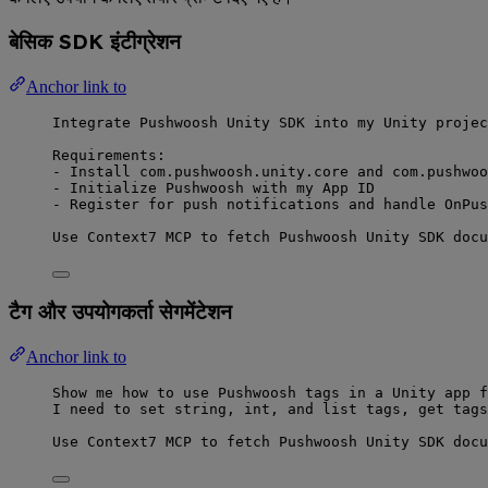
बेसिक SDK इंटीग्रेशन
Anchor link to
Integrate Pushwoosh Unity SDK into my Unity projec
Requirements:
- Install com.pushwoosh.unity.core and com.pushwoo
- Initialize Pushwoosh with my App ID
- Register for push notifications and handle OnPus
Use Context7 MCP to fetch Pushwoosh Unity SDK docu
टैग और उपयोगकर्ता सेगमेंटेशन
Anchor link to
Show me how to use Pushwoosh tags in a Unity app f
I need to set string, int, and list tags, get tags
Use Context7 MCP to fetch Pushwoosh Unity SDK docu