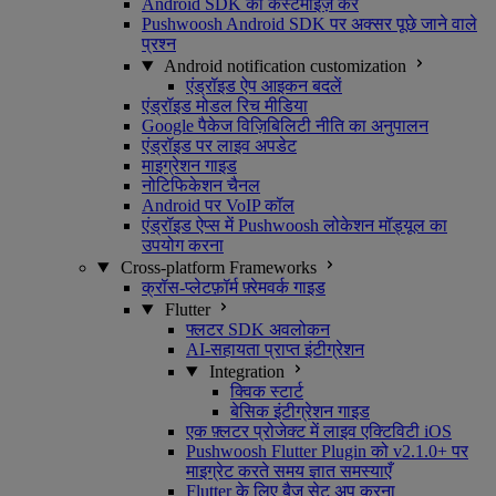
Android SDK को कस्टमाइज़ करें
Pushwoosh Android SDK पर अक्सर पूछे जाने वाले
प्रश्न
Android notification customization
एंड्रॉइड ऐप आइकन बदलें
एंड्रॉइड मोडल रिच मीडिया
Google पैकेज विज़िबिलिटी नीति का अनुपालन
एंड्रॉइड पर लाइव अपडेट
माइग्रेशन गाइड
नोटिफिकेशन चैनल
Android पर VoIP कॉल
एंड्रॉइड ऐप्स में Pushwoosh लोकेशन मॉड्यूल का
उपयोग करना
Cross-platform Frameworks
क्रॉस-प्लेटफ़ॉर्म फ़्रेमवर्क गाइड
Flutter
फ्लटर SDK अवलोकन
AI-सहायता प्राप्त इंटीग्रेशन
Integration
क्विक स्टार्ट
बेसिक इंटीग्रेशन गाइड
एक फ़्लटर प्रोजेक्ट में लाइव एक्टिविटी iOS
Pushwoosh Flutter Plugin को v2.1.0+ पर
माइग्रेट करते समय ज्ञात समस्याएँ
Flutter के लिए बैज सेट अप करना