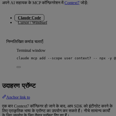
अपने AI सहायक के MCP कॉन्फ़िगरेशन में
Context7
जोड़ें:
Claude Code
Cursor / Windsurf
निम्नलिखित कमांड चलाएँ:
Terminal window
claude
mcp
add
--scope
user
context7
--
npx
-y
@
उदाहरण प्रॉम्प्ट
Anchor link to
एक बार Context7 कॉन्फ़िगर हो जाने के बाद, आप SDK को इंटीग्रेट करने के
लिए प्राकृतिक भाषा के प्रॉम्प्ट का उपयोग कर सकते हैं। नीचे सामान्य कार्यों
के लिए उपयोग के लिए तैयार प्रॉम्प्ट दिए गए हैं।