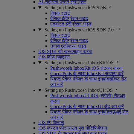
AI-सहायता प्राप्त इंटीग्रेशन
Setting up Pushwoosh iOS SDK
क्विक स्टार्ट
बेसिक इंटीग्रेशन गाइड
एडवांस्ड इंटीग्रेशन गाइड
Setting up Pushwoosh iOS SDK 7.0+
क्विक स्टार्ट
बेसिक इंटीग्रेशन गाइड
उन्नत एकीकरण गाइड
iOS SDK को कस्टमाइज़ करना
iOS कोड उदाहरण
Setting up Pushwoosh InboxKit iOS
Pushwoosh InboxKit iOS सेटअप करना
CocoaPods के साथ InboxKit सेटअप करें
स्विफ्ट पैकेज मैनेजर के साथ इनबॉक्सकिट सेट
अप करें
Setting up Pushwoosh InboxUI iOS
Pushwoosh InboxUI iOS (लेगेसी) सेटअप
करना
CocoaPods के साथ InboxUI सेट अप करें
स्विफ्ट पैकेज मैनेजर के साथ इनबॉक्सयूआई सेट
अप करें
iOS ऐप क्लिप्स
iOS कस्टम फोरग्राउंड पुश नोटिफिकेशन
iOS SDK के अक्सर पूछे जाने वाले प्रश्न