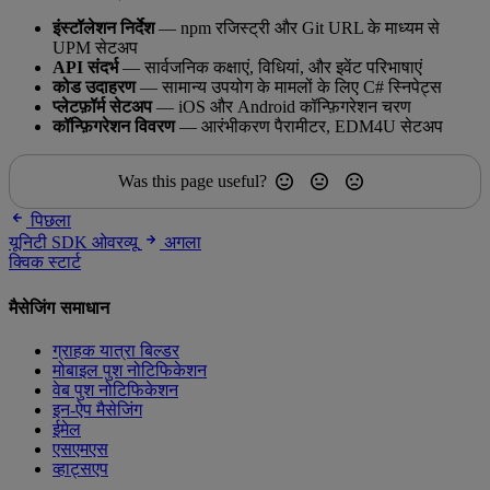
इंस्टॉलेशन निर्देश
— npm रजिस्ट्री और Git URL के माध्यम से
UPM सेटअप
API संदर्भ
— सार्वजनिक कक्षाएं, विधियां, और इवेंट परिभाषाएं
कोड उदाहरण
— सामान्य उपयोग के मामलों के लिए C# स्निपेट्स
प्लेटफ़ॉर्म सेटअप
— iOS और Android कॉन्फ़िगरेशन चरण
कॉन्फ़िगरेशन विवरण
— आरंभीकरण पैरामीटर, EDM4U सेटअप
Was this page useful?
पिछला
यूनिटी SDK ओवरव्यू
अगला
क्विक स्टार्ट
मैसेजिंग समाधान
ग्राहक यात्रा बिल्डर
मोबाइल पुश नोटिफिकेशन
वेब पुश नोटिफिकेशन
इन-ऐप मैसेजिंग
ईमेल
एसएमएस
व्हाट्सएप