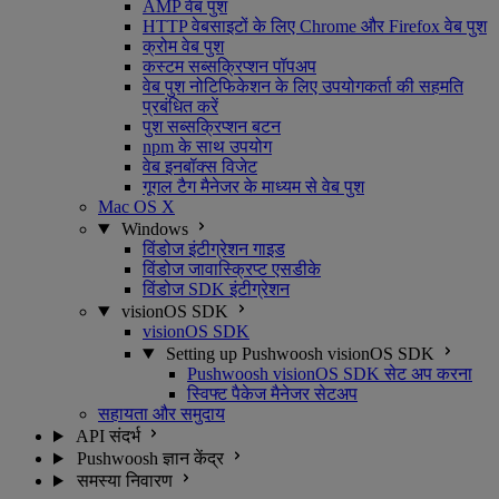
AMP वेब पुश
HTTP वेबसाइटों के लिए Chrome और Firefox वेब पुश
क्रोम वेब पुश
कस्टम सब्सक्रिप्शन पॉपअप
वेब पुश नोटिफिकेशन के लिए उपयोगकर्ता की सहमति
प्रबंधित करें
पुश सब्सक्रिप्शन बटन
npm के साथ उपयोग
वेब इनबॉक्स विजेट
गूगल टैग मैनेजर के माध्यम से वेब पुश
Mac OS X
Windows
विंडोज इंटीग्रेशन गाइड
विंडोज जावास्क्रिप्ट एसडीके
विंडोज SDK इंटीग्रेशन
visionOS SDK
visionOS SDK
Setting up Pushwoosh visionOS SDK
Pushwoosh visionOS SDK सेट अप करना
स्विफ्ट पैकेज मैनेजर सेटअप
सहायता और समुदाय
API संदर्भ
Pushwoosh ज्ञान केंद्र
समस्या निवारण