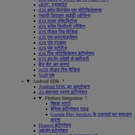
gRPC ट्रांसपोर्ट
iOS इमेज कैरोसेल पुश नोटिफिकेशन्स
स्थायी डिवाइस आईडी (कीचेन)
iOS लाइव एक्टिविटीज़
iOS संदेश डिलीवरी ट्रैकिंग
iOS मोडल रिच मीडिया
iOS पुश कस्टमाइज़ेशन
iOS पुश प्राइमर
iOS पुश स्टोरीज़
iOS रिच नोटिफिकेशन इंटीग्रेशन
iOS इन-ऐप संदेशों से खरीदारी
बैज सेट अप करना
tvOS मोडल रिच मीडिया
VoIP पुश
Android SDK
Android SDK का अवलोकन
AI-सहायता प्राप्त इंटीग्रेशन
Firebase Integration
क्विक स्टार्ट
बेसिक इंटीग्रेशन गाइड
Google Play Services के टकरावों का समाधान
करना
Huawei इंटीग्रेशन
अमेज़ॅन इंटीग्रेशन