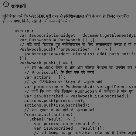
सावधानी
सुनिश्चित करें कि WebSDK पूरी तरह से इनिशियलाइज़ होने के बाद ही विजेट प्रदर्शित
हो। अन्यथा, विजेट सही ढंग से काम नहीं करेगा।
<script>
var $subscriptionWidget = document.getElementByI
var Pushwoosh = Pushwoosh || [];
// यदि कोई डिवाइस पुश नोटिफिकेशन के लिए सब्सक्राइब करता है तो 
Pushwoosh.push(['onSubscribe', () => {
$subscriptionWidget.classList.add('push-notifi
}]);
Pushwoosh.push(() => {
/* अब WebSDK तैयार है और आप पब्लिक मेथड्स का उपयोग कर स
// Promise.all के लिए एक ऐरे बनाएं
var actions = [];
// पुश नोटिफिकेशन पर डिवाइस की अनुमति जांचें
var permission = Pushwoosh.driver.getPermissio
// जांचें कि क्या कोई डिवाइस Pushwoosh में पंजीकृत है और पुश न
var isSubscribed = Pushwoosh.isSubscribed();
actions.push(permission);
actions.push(isSubscribed);
// सभी एक्शन के हल होने की प्रतीक्षा करें
Promise.all(actions)
.then((result) => {
var permission = result[0];
var isSubscribed = result[1];
// यदि डिवाइस पर पुश नोटिफिकेशन ब्लॉक नहीं हैं (नेटिव अनुमति 