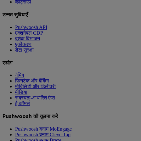
व्हाट्सएप
उन्नत सुविधाएँ
Pushwoosh API
एक्शनेबल CDP
दर्शक विभाजन
एकीकरण
डेटा सुरक्षा
उद्योग
गेमिंग
फिनटेक और बैंकिंग
मोबिलिटी और डिलीवरी
मीडिया
सदस्यता-आधारित ऐप्स
ई-कॉमर्स
Pushwoosh की तुलना करें
Pushwoosh बनाम MoEngage
Pushwoosh बनाम CleverTap
Pushwoosh बनाम Braze