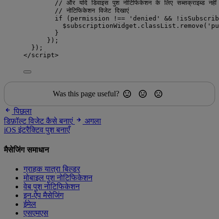
// और यदि डिवाइस पुश नोटिफिकेशन के लिए सब्सक्राइब्ड नहीं
// नोटिफिकेशन विजेट दिखाएं
if (permission !== 'denied' && !isSubscrib
$subscriptionWidget.classList.remove('pu
}
});
});
</script>
Was this page useful?
पिछला
डिफ़ॉल्ट विजेट कैसे बनाएं
अगला
iOS इंटरैक्टिव पुश बनाएँ
मैसेजिंग समाधान
ग्राहक यात्रा बिल्डर
मोबाइल पुश नोटिफिकेशन
वेब पुश नोटिफिकेशन
इन-ऐप मैसेजिंग
ईमेल
एसएमएस