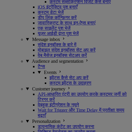
कस्टम सब्सक्रिप्शन विजेट कैसे बनाएं
iOS इंटरैक्टिव पुश बनाएँ
कस्टम डेटा भेजें
डीप लिंक कॉन्फ़िगर करें
जावास्क्रिप्ट के साथ इन-ऐप्स बनाएं
एक साइलेंट पुश भेजें
यूज़र आईडी द्वारा पुश भेजें
Message inbox
संदेश इनबॉक्स के बारे में
मोबाइल संदेश इनबॉक्स सेट अप करें
वेब मैसेज इनबॉक्स सेटअप करें
Audience and segmentation
टैग्स
Events
इवेंट्स कैसे सेट अप करें
कस्टम इवेंट्स के उदाहरण
Customer journey
API-आधारित एंट्री का उपयोग करके कस्टमर जर्नी को
ट्रिगर करें
वेबहुक इंटीग्रेशन के नमूने
Wait for Trigger और Time Delay में प्रतीक्षा समय
बढ़ाएँ
Personalization
डायनामिक कंटेंट का उपयोग करना
लिक्विड टेम्प्लेट्स का उपयोग करना