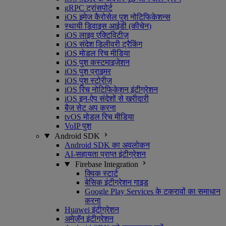
gRPC ट्रांसपोर्ट
iOS इमेज कैरोसेल पुश नोटिफिकेशन्स
स्थायी डिवाइस आईडी (कीचेन)
iOS लाइव एक्टिविटीज़
iOS संदेश डिलीवरी ट्रैकिंग
iOS मोडल रिच मीडिया
iOS पुश कस्टमाइज़ेशन
iOS पुश प्राइमर
iOS पुश स्टोरीज़
iOS रिच नोटिफिकेशन इंटीग्रेशन
iOS इन-ऐप संदेशों से खरीदारी
बैज सेट अप करना
tvOS मोडल रिच मीडिया
VoIP पुश
Android SDK
Android SDK का अवलोकन
AI-सहायता प्राप्त इंटीग्रेशन
Firebase Integration
क्विक स्टार्ट
बेसिक इंटीग्रेशन गाइड
Google Play Services के टकरावों का समाधान
करना
Huawei इंटीग्रेशन
अमेज़ॅन इंटीग्रेशन