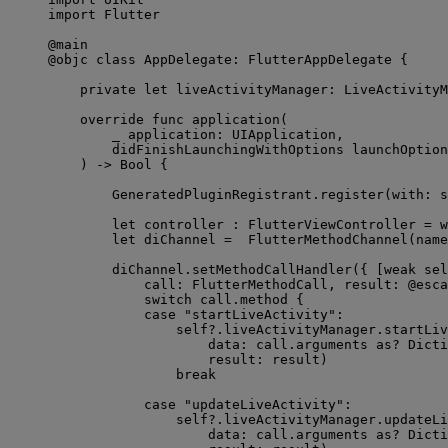
import
 Flutter
@main
@objc
class
 AppDelegate: 
FlutterAppDelegate 
{
private
let
 liveActivityManager: LiveActivityM
override
func
application
(
_
application
: UIApplication,
didFinishLaunchingWithOptions
launchOption
)
->
Bool
 {
GeneratedPluginRegistrant.
register
(
with
: 
s
let
 controller : FlutterViewController 
=
 w
let
 diChannel 
=
FlutterMethodChannel
(
name
diChannel.
setMethodCallHandler
(
{ [
weak
sel
call
: FlutterMethodCall, 
result
: 
@esca
switch
 call.method {
case
"
startLiveActivity
"
:
self?
.
liveActivityManager
.
startLiv
data
: call.
arguments
as?
Dicti
result
: result
)
break
case
"
updateLiveActivity
"
:
self?
.
liveActivityManager
.
updateLi
data
: call.
arguments
as?
Dicti