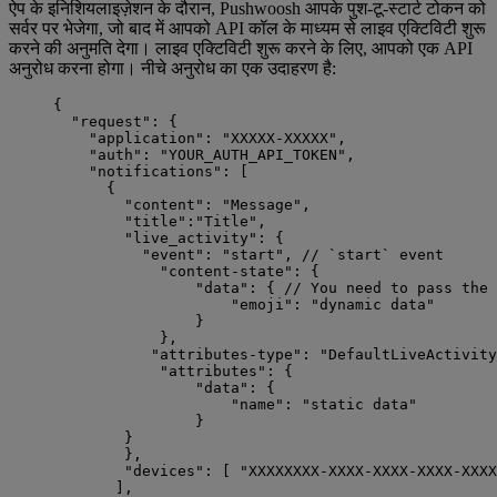
ऐप के इनिशियलाइज़ेशन के दौरान, Pushwoosh आपके पुश-टू-स्टार्ट टोकन को
सर्वर पर भेजेगा, जो बाद में आपको API कॉल के माध्यम से लाइव एक्टिविटी शुरू
करने की अनुमति देगा। लाइव एक्टिविटी शुरू करने के लिए, आपको एक API
अनुरोध करना होगा। नीचे अनुरोध का एक उदाहरण है:
{
"request"
: {
"application"
: 
"
XXXXX-XXXXX
"
,
"auth"
: 
"
YOUR_AUTH_API_TOKEN
"
,
"notifications"
: [
{
"content"
: 
"
Message
"
,
"title"
:
"
Title
"
,
"live_activity"
: {
"event"
: 
"
start
"
, 
// `start` event
"content-state"
: {
"data"
: { 
// You need to pass the 
"emoji"
: 
"
dynamic data
"
}
},
"attributes-type"
: 
"
DefaultLiveActivity
"attributes"
: {
"data"
: {
"name"
: 
"
static data
"
}
}
},
"devices"
: [ 
"
XXXXXXXX-XXXX-XXXX-XXXX-XXXX
],