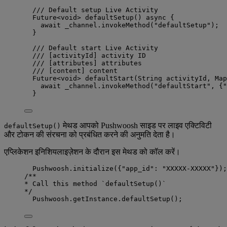
/// Default setup Live Activity
Future
<
void
> 
defaultSetup
() 
async
 {
await
 _channel.
invokeMethod
(
"defaultSetup"
);
}
/// Default start Live Activity
/// 
[activityId]
 activity ID
/// 
[attributes]
 attributes
/// 
[content]
 content
Future
<
void
> 
defaultStart
(
String
 activityId, 
Map
await
 _channel.
invokeMethod
(
"defaultStart"
, {
"
}
मेथड आपको Pushwoosh साइड पर लाइव एक्टिविटी
defaultSetup()
और टोकन की संरचना को प्रबंधित करने की अनुमति देता है।
एप्लिकेशन इनिशियलाइज़ेशन के दौरान इस मेथड को कॉल करें।
Pushwoosh
.
initialize
({
"app_id"
:
"XXXXX-XXXXX"
});
/**
* Call this method 
`defaultSetup()`
*/
Pushwoosh
.getInstance.
defaultSetup
();