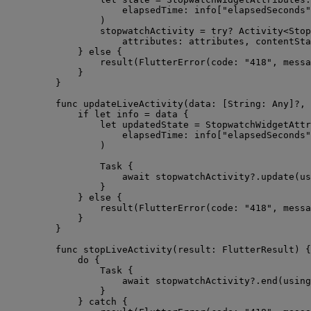
elapsedTime
: info
[
"
elapsedSeconds
"
)
stopwatchActivity 
=
try
?
 Activity
<
Stop
attributes
: attributes, 
contentSta
} 
else
 {
result
(
FlutterError
(
code
: 
"
418
"
, 
messa
}
}
func
updateLiveActivity
(
data
: [
String
: 
Any
]
?
, 
if
let
 info 
=
 data {
let
 updatedState 
=
 StopwatchWidgetAttr
elapsedTime
: info
[
"
elapsedSeconds
"
)
Task
 {
await
 stopwatchActivity
?
.
update
(
us
}
} 
else
 {
result
(
FlutterError
(
code
: 
"
418
"
, 
messa
}
}
func
stopLiveActivity
(
result
: FlutterResult
)
 {
do
 {
Task
 {
await
 stopwatchActivity
?
.end(
using
}
} 
catch
 {