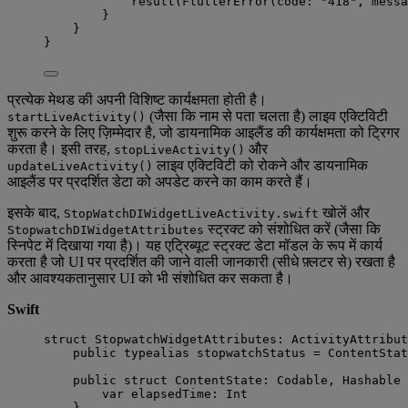
result
(
FlutterError
(
code
: 
"
418
"
, 
messa
}
}
}
प्रत्येक मेथड की अपनी विशिष्ट कार्यक्षमता होती है।
(जैसा कि नाम से पता चलता है) लाइव एक्टिविटी
startLiveActivity()
शुरू करने के लिए ज़िम्मेदार है, जो डायनामिक आइलैंड की कार्यक्षमता को ट्रिगर
करता है। इसी तरह,
और
stopLiveActivity()
लाइव एक्टिविटी को रोकने और डायनामिक
updateLiveActivity()
आइलैंड पर प्रदर्शित डेटा को अपडेट करने का काम करते हैं।
इसके बाद,
खोलें और
StopWatchDIWidgetLiveActivity.swift
स्ट्रक्ट को संशोधित करें (जैसा कि
StopwatchDIWidgetAttributes
स्निपेट में दिखाया गया है)। यह एट्रिब्यूट स्ट्रक्ट डेटा मॉडल के रूप में कार्य
करता है जो UI पर प्रदर्शित की जाने वाली जानकारी (सीधे फ़्लटर से) रखता है
और आवश्यकतानुसार UI को भी संशोधित कर सकता है।
Swift
struct
 StopwatchWidgetAttributes: 
ActivityAttribut
public
typealias
 stopwatchStatus 
=
 ContentStat
public
struct
 ContentState: 
Codable
, 
Hashable 
var
 elapsedTime: 
Int
}