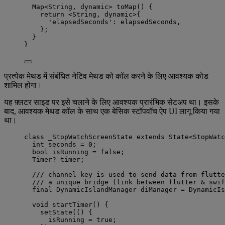
Map
<
String
, 
dynamic
> 
toMap
() {
return
<
String
, 
dynamic
>
{
'elapsedSeconds'
:
 elapsedSeconds,
};
}
}
प्रत्येक मेथड में संबंधित नेटिव मेथड को कॉल करने के लिए आवश्यक कोड
शामिल होगा।
यह फ़्लटर साइड पर इसे चलाने के लिए आवश्यक प्रारंभिक सेटअप था। इसके
बाद, आवश्यक मेथड कॉल के साथ एक बेसिक स्टॉपवॉच ऐप UI लागू किया गया
था।
class
_StopWatchScreenState
extends
State
<
StopWatc
int
 seconds 
=
0
;
bool
 isRunning 
=
false
;
Timer
?
 timer;
/// channel key is used to send data from flutte
/// a unique bridge (link between flutter & swif
final
DynamicIslandManager
 diManager 
=
DynamicIs
void
startTimer
() {
setState
(() {
isRunning 
=
true
;