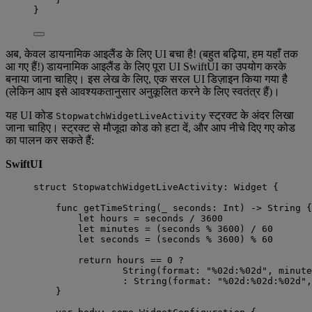
}
अब, केवल डायनामिक आइलैंड के लिए UI बचा है! (बहुत बढ़िया, हम यहाँ तक
आ गए हैं!) डायनामिक आइलैंड के लिए पूरा UI SwiftUI का उपयोग करके
बनाया जाना चाहिए। इस लेख के लिए, एक सरल UI डिज़ाइन किया गया है
(लेकिन आप इसे आवश्यकतानुसार अनुकूलित करने के लिए स्वतंत्र हैं)।
यह UI कोड
स्ट्रक्ट के अंदर लिखा
StopwatchWidgetLiveActivity
जाना चाहिए। स्ट्रक्ट से मौजूदा कोड को हटा दें, और आप नीचे दिए गए कोड
का पालन कर सकते हैं:
SwiftUI
struct
 StopwatchWidgetLiveActivity: 
Widget 
{
func
getTimeString
(
_
seconds
: 
Int
)
->
String
 {
let
 hours 
=
 seconds 
/
3600
let
 minutes 
=
 (seconds 
%
3600
) 
/
60
let
 seconds 
=
 (seconds 
%
3600
) 
%
60
return
 hours 
==
0
?
String
(
format
: 
"
%02d:%02d
"
, minute
:
String
(
format
: 
"
%02d:%02d:%02d
"
,
}