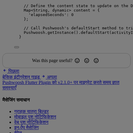
// Define the content state to update on the D
Map
<
String
, 
dynamic
> content 
=
 {
'elapsedSeconds'
:
0
};
// Call Pushwoosh's defaultStart method to tri
Pushwoosh
.
getInstance
().
defaultStart
(activityI
}
Was this page useful?
पिछला
बेसिक इंटीग्रेशन गाइड
अगला
Pushwoosh Flutter Plugin को v2.1.0+ पर माइग्रेट करते समय ज्ञात
समस्याएँ
मैसेजिंग समाधान
ग्राहक यात्रा बिल्डर
मोबाइल पुश नोटिफिकेशन
वेब पुश नोटिफिकेशन
इन-ऐप मैसेजिंग
ईमेल