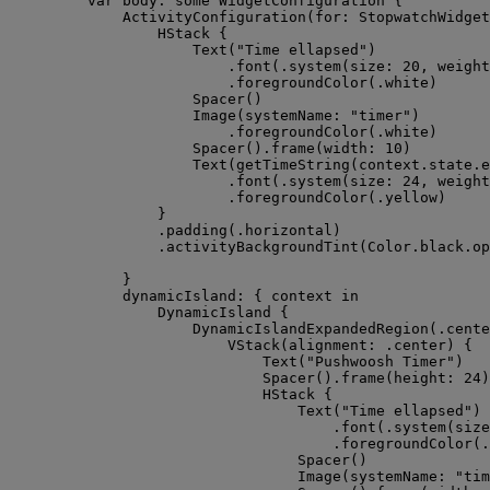
var
 body: 
some
 WidgetConfiguration {
ActivityConfiguration
(
for
: StopwatchWidget
HStack
 {
Text
(
"
Time ellapsed
"
)
.
font
(
.
system
(
size
: 
20
, 
weight
.
foregroundColor
(
.
white
)
Spacer
()
Image
(
systemName
: 
"
timer
"
)
.
foregroundColor
(
.
white
)
Spacer
().
frame
(
width
: 
10
)
Text
(
getTimeString
(
context.
state
.
e
.
font
(
.
system
(
size
: 
24
, 
weight
.
foregroundColor
(
.
yellow
)
}
.
padding
(
.
horizontal
)
.
activityBackgroundTint
(
Color.
black
.
op
}
dynamicIsland
: { context 
in
DynamicIsland
 {
DynamicIslandExpandedRegion
(
.
cente
VStack
(
alignment
: .
center
) {
Text
(
"
Pushwoosh Timer
"
)
Spacer
().
frame
(
height
: 
24
)
HStack
 {
Text
(
"
Time ellapsed
"
)
.
font
(
.
system
(
size
.
foregroundColor
(
.
Spacer
()
Image
(
systemName
: 
"
tim