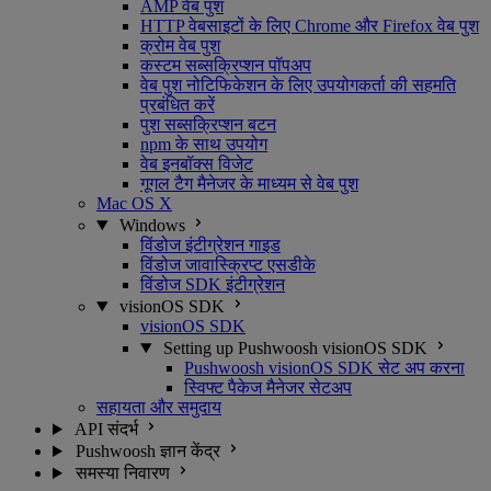
AMP वेब पुश
HTTP वेबसाइटों के लिए Chrome और Firefox वेब पुश
क्रोम वेब पुश
कस्टम सब्सक्रिप्शन पॉपअप
वेब पुश नोटिफिकेशन के लिए उपयोगकर्ता की सहमति
प्रबंधित करें
पुश सब्सक्रिप्शन बटन
npm के साथ उपयोग
वेब इनबॉक्स विजेट
गूगल टैग मैनेजर के माध्यम से वेब पुश
Mac OS X
Windows
विंडोज इंटीग्रेशन गाइड
विंडोज जावास्क्रिप्ट एसडीके
विंडोज SDK इंटीग्रेशन
visionOS SDK
visionOS SDK
Setting up Pushwoosh visionOS SDK
Pushwoosh visionOS SDK सेट अप करना
स्विफ्ट पैकेज मैनेजर सेटअप
सहायता और समुदाय
API संदर्भ
Pushwoosh ज्ञान केंद्र
समस्या निवारण