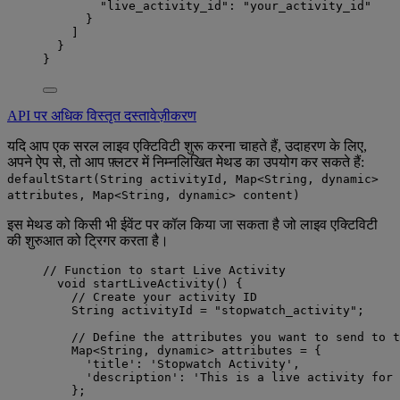
"live_activity_id"
: 
"
your_activity_id
"
}
]
}
}
API पर अधिक विस्तृत दस्तावेज़ीकरण
यदि आप एक सरल लाइव एक्टिविटी शुरू करना चाहते हैं, उदाहरण के लिए,
अपने ऐप से, तो आप फ़्लटर में निम्नलिखित मेथड का उपयोग कर सकते हैं:
defaultStart(String activityId, Map<String, dynamic>
attributes, Map<String, dynamic> content)
इस मेथड को किसी भी ईवेंट पर कॉल किया जा सकता है जो लाइव एक्टिविटी
की शुरुआत को ट्रिगर करता है।
// Function to start Live Activity
void
startLiveActivity
() {
// Create your activity ID
String
 activityId 
=
"stopwatch_activity"
;
// Define the attributes you want to send to t
Map
<
String
, 
dynamic
> attributes 
=
 {
'title'
:
'Stopwatch Activity'
,
'description'
:
'This is a live activity for 
};