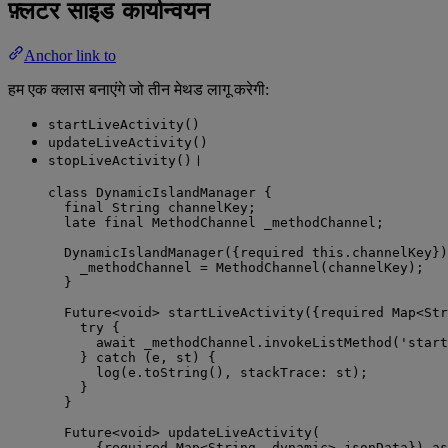
फ़्लटर साइड कार्यान्वयन
Anchor link to
हम एक क्लास बनाएंगे जो तीन मेथड लागू करेगी:
startLiveActivity()
updateLiveActivity()
।
stopLiveActivity()
class
DynamicIslandManager
 {
final
String
 channelKey;
late
final
MethodChannel
 _methodChannel;
DynamicIslandManager
({
required
this
.channelKey})
_methodChannel 
=
MethodChannel
(channelKey);
}
Future
<
void
> 
startLiveActivity
({
required
Map
<
Str
try
 {
await
 _methodChannel.
invokeListMethod
(
'start
} 
catch
 (e, st) {
log
(e.
toString
(), stackTrace
:
 st);
}
}
Future
<
void
> 
updateLiveActivity
(
{
required
Map
<
String
, 
dynamic
> jsonData}) 
as