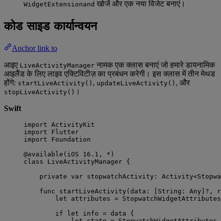
खोजें और एक नया विजेट बनाएं।
WidgetExtensionand
कोड साइड कार्यान्वयन
Anchor link to
आइए
नामक एक क्लास बनाएं जो हमारे डायनामिक
LiveActivityManager
आइलैंड के लिए लाइव एक्टिविटीज़ का प्रबंधन करेगी। इस क्लास में तीन मेथड
होंगे:
,
, और
startLiveActivity()
updateLiveActivity()
।
stopLiveActivity()
Swift
import
 ActivityKit
import
 Flutter
import
 Foundation
@available
(
iOS
16.1
, 
*
)
class
 LiveActivityManager {
private
var
 stopwatchActivity: Activity<Stopwa
func
startLiveActivity
(
data
: [
String
: 
Any
]
?
, 
r
let
 attributes 
=
StopwatchWidgetAttributes
if
let
 info 
=
 data {
let
 state 
=
 StopwatchWidgetAttributes.