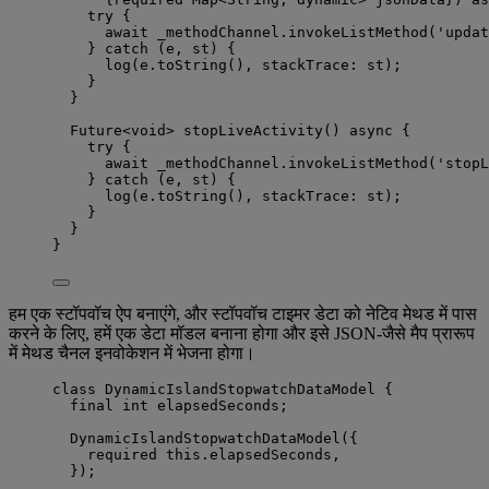
try
 {
await
 _methodChannel.
invokeListMethod
(
'updat
} 
catch
 (e, st) {
log
(e.
toString
(), stackTrace
:
 st);
}
}
Future
<
void
> 
stopLiveActivity
() 
async
 {
try
 {
await
 _methodChannel.
invokeListMethod
(
'stopL
} 
catch
 (e, st) {
log
(e.
toString
(), stackTrace
:
 st);
}
}
}
हम एक स्टॉपवॉच ऐप बनाएंगे, और स्टॉपवॉच टाइमर डेटा को नेटिव मेथड में पास
करने के लिए, हमें एक डेटा मॉडल बनाना होगा और इसे JSON-जैसे मैप प्रारूप
में मेथड चैनल इनवोकेशन में भेजना होगा।
class
DynamicIslandStopwatchDataModel
 {
final
int
 elapsedSeconds;
DynamicIslandStopwatchDataModel
({
required
this
.elapsedSeconds,
});