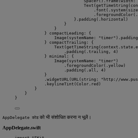
Spacer
().
frame
(
width
: 
Text
(
getTimeString
(
con
.
font
(
.
system
(
size
.
foregroundColor
(
.
}.
padding
(
.
horizontal
)
}
}
} 
compactLeading
: {
Image
(
systemName
: 
"
timer
"
).
padding
} 
compactTrailing
: {
Text
(
getTimeString
(
context.
state
.
e
.
padding
(
.
trailing
, 
4
)
} 
minimal
: {
Image
(
systemName
: 
"
timer
"
)
.
foregroundColor
(
.
yellow
)
.
padding
(
.
all
, 
4
)
}
.
widgetURL
(
URL
(
string
: 
"
http://www.pus
.
keylineTint
(
Color.
red
)
}
}
}
को भी संशोधित करना न भूलें।
AppDelegate कोड
AppDelegate.swift
import
 UIKit