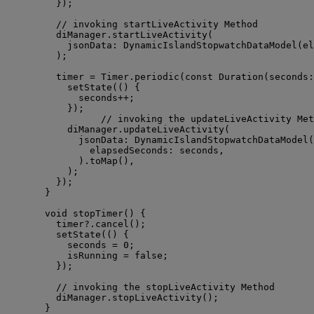
});
// invoking startLiveActivity Method
diManager.
startLiveActivity
(
jsonData
:
DynamicIslandStopwatchDataModel
(el
);
timer 
=
Timer
.
periodic
(
const
Duration
(seconds
:
setState
(() {
seconds
++
;
});
// invoking the updateLiveActivity Met
diManager.
updateLiveActivity
(
jsonData
:
DynamicIslandStopwatchDataModel
(
elapsedSeconds
:
 seconds,
).
toMap
(),
);
});
}
void
stopTimer
() {
timer
?
.
cancel
();
setState
(() {
seconds 
=
0
;
isRunning 
=
false
;
});
// invoking the stopLiveActivity Method
diManager.
stopLiveActivity
();
}