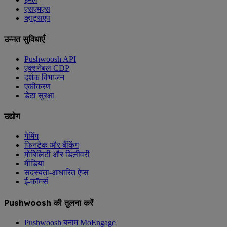
एसएमएस
व्हाट्सएप
उन्नत सुविधाएँ
Pushwoosh API
एक्शनेबल CDP
दर्शक विभाजन
एकीकरण
डेटा सुरक्षा
उद्योग
गेमिंग
फिनटेक और बैंकिंग
मोबिलिटी और डिलीवरी
मीडिया
सदस्यता-आधारित ऐप्स
ई-कॉमर्स
Pushwoosh की तुलना करें
Pushwoosh बनाम MoEngage