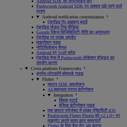
Android SDK को कस्टमाइज़ करें
Pushwoosh Android SDK पर अक्सर पूछे जाने वाले
प्रश्न
Android notification customization
एंड्रॉइड ऐप आइकन बदलें
एंड्रॉइड मोडल रिच मीडिया
Google पैकेज विज़िबिलिटी नीति का अनुपालन
एंड्रॉइड पर लाइव अपडेट
माइग्रेशन गाइड
नोटिफिकेशन चैनल
Android पर VoIP कॉल
एंड्रॉइड ऐप्स में Pushwoosh लोकेशन मॉड्यूल का
उपयोग करना
Cross-platform Frameworks
क्रॉस-प्लेटफ़ॉर्म फ़्रेमवर्क गाइड
Flutter
फ्लटर SDK अवलोकन
AI-सहायता प्राप्त इंटीग्रेशन
Integration
क्विक स्टार्ट
बेसिक इंटीग्रेशन गाइड
एक फ़्लटर प्रोजेक्ट में लाइव एक्टिविटी iOS
Pushwoosh Flutter Plugin को v2.1.0+ पर
माइग्रेट करते समय ज्ञात समस्याएँ
Flutter के लिए बैज सेट अप करना