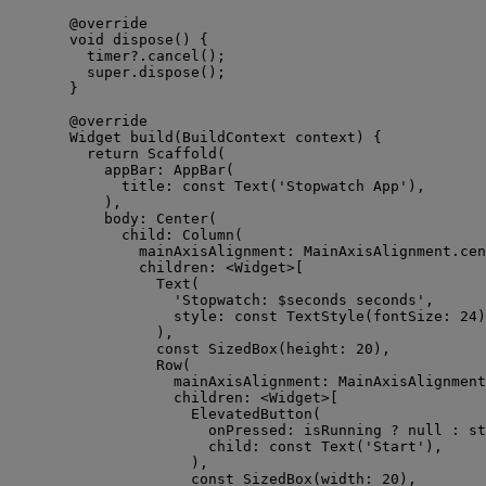
@override
void
dispose
() {
timer
?
.
cancel
();
super
.
dispose
();
}
@override
Widget
build
(
BuildContext
 context) {
return
Scaffold
(
appBar
:
AppBar
(
title
:
const
Text
(
'Stopwatch App'
),
),
body
:
Center
(
child
:
Column
(
mainAxisAlignment
:
MainAxisAlignment
.cen
children
:
<
Widget
>
[
Text
(
'Stopwatch: 
$
seconds
 seconds'
,
style
:
const
TextStyle
(fontSize
:
24
)
),
const
SizedBox
(height
:
20
),
Row
(
mainAxisAlignment
:
MainAxisAlignment
children
:
<
Widget
>
[
ElevatedButton
(
onPressed
:
 isRunning 
?
null
:
 st
child
:
const
Text
(
'Start'
),
),
const
SizedBox
(width
:
20
),