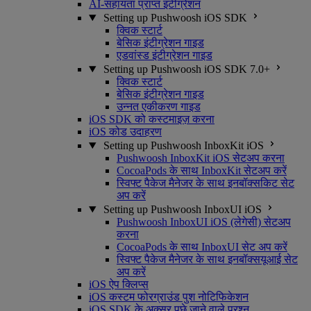
AI-सहायता प्राप्त इंटीग्रेशन
Setting up Pushwoosh iOS SDK
क्विक स्टार्ट
बेसिक इंटीग्रेशन गाइड
एडवांस्ड इंटीग्रेशन गाइड
Setting up Pushwoosh iOS SDK 7.0+
क्विक स्टार्ट
बेसिक इंटीग्रेशन गाइड
उन्नत एकीकरण गाइड
iOS SDK को कस्टमाइज़ करना
iOS कोड उदाहरण
Setting up Pushwoosh InboxKit iOS
Pushwoosh InboxKit iOS सेटअप करना
CocoaPods के साथ InboxKit सेटअप करें
स्विफ्ट पैकेज मैनेजर के साथ इनबॉक्सकिट सेट
अप करें
Setting up Pushwoosh InboxUI iOS
Pushwoosh InboxUI iOS (लेगेसी) सेटअप
करना
CocoaPods के साथ InboxUI सेट अप करें
स्विफ्ट पैकेज मैनेजर के साथ इनबॉक्सयूआई सेट
अप करें
iOS ऐप क्लिप्स
iOS कस्टम फोरग्राउंड पुश नोटिफिकेशन
iOS SDK के अक्सर पूछे जाने वाले प्रश्न