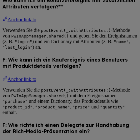
Wie kann ich ein Benutzerereignis mit zusätzlichen
Attributen verfolgen?**
Anchor link to
Verwenden Sie die
-Methode
postEvent(_:withAttributes:)
von
und geben Sie den Ereignisnamen
PWInAppManager.shared()
(z. B.
) und ein Dictionary mit Attributen (z. B.
,
"login"
"name"
) an.
"last_login"
F: Wie kann ich ein Kaufereignis eines Benutzers
mit Produktdetails verfolgen?
Anchor link to
Verwenden Sie die
-Methode
postEvent(_:withAttributes:)
von
mit dem Ereignisnamen
PWInAppManager.shared()
und einem Dictionary, das Produktdetails wie
"purchase"
,
,
und
"product_id"
"product_name"
"price"
"quantity"
enthält.
F: Wie richte ich einen Delegate zur Handhabung
der Rich-Media-Präsentation ein?