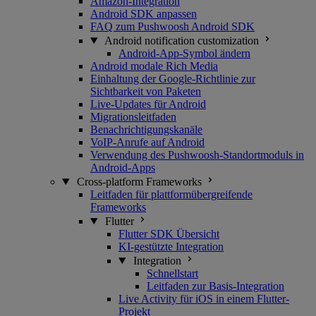
Amazon-Integration
Android SDK anpassen
FAQ zum Pushwoosh Android SDK
Android notification customization
Android-App-Symbol ändern
Android modale Rich Media
Einhaltung der Google-Richtlinie zur
Sichtbarkeit von Paketen
Live-Updates für Android
Migrationsleitfaden
Benachrichtigungskanäle
VoIP-Anrufe auf Android
Verwendung des Pushwoosh-Standortmoduls in
Android-Apps
Cross-platform Frameworks
Leitfaden für plattformübergreifende
Frameworks
Flutter
Flutter SDK Übersicht
KI-gestützte Integration
Integration
Schnellstart
Leitfaden zur Basis-Integration
Live Activity für iOS in einem Flutter-
Projekt