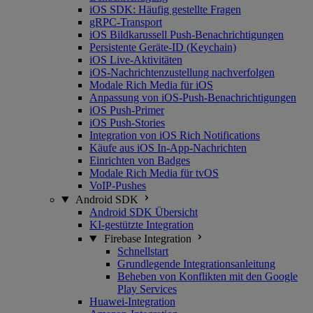
iOS SDK: Häufig gestellte Fragen
gRPC-Transport
iOS Bildkarussell Push-Benachrichtigungen
Persistente Geräte-ID (Keychain)
iOS Live-Aktivitäten
iOS-Nachrichtenzustellung nachverfolgen
Modale Rich Media für iOS
Anpassung von iOS-Push-Benachrichtigungen
iOS Push-Primer
iOS Push-Stories
Integration von iOS Rich Notifications
Käufe aus iOS In-App-Nachrichten
Einrichten von Badges
Modale Rich Media für tvOS
VoIP-Pushes
Android SDK
Android SDK Übersicht
KI-gestützte Integration
Firebase Integration
Schnellstart
Grundlegende Integrationsanleitung
Beheben von Konflikten mit den Google
Play Services
Huawei-Integration