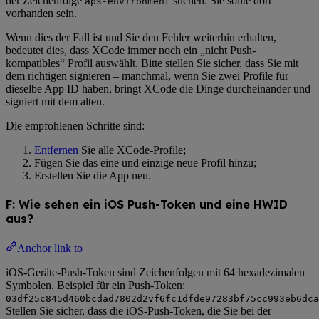
der Zeichenfolge
suchen. Sie sollte dort
aps-environment
vorhanden sein.
Wenn dies der Fall ist und Sie den Fehler weiterhin erhalten,
bedeutet dies, dass XCode immer noch ein „nicht Push-
kompatibles“ Profil auswählt. Bitte stellen Sie sicher, dass Sie mit
dem richtigen signieren – manchmal, wenn Sie zwei Profile für
dieselbe App ID haben, bringt XCode die Dinge durcheinander und
signiert mit dem alten.
Die empfohlenen Schritte sind:
Entfernen
Sie alle XCode-Profile;
Fügen Sie das eine und einzige neue Profil hinzu;
Erstellen Sie die App neu.
F: Wie sehen ein iOS Push-Token und eine HWID
aus?
Anchor link to
iOS-Geräte-Push-Token sind Zeichenfolgen mit 64 hexadezimalen
Symbolen. Beispiel für ein Push-Token:
03df25c845d460bcdad7802d2vf6fc1dfde97283bf75cc993eb6dca
Stellen Sie sicher, dass die iOS-Push-Token, die Sie bei der