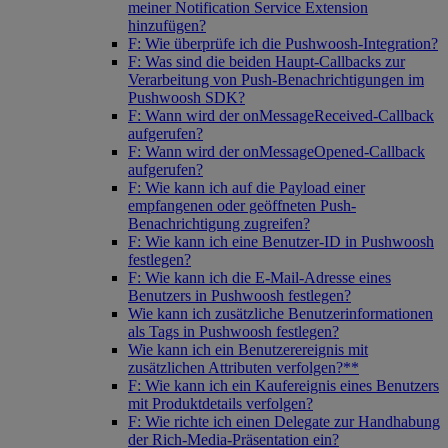
meiner Notification Service Extension
hinzufügen?
F: Wie überprüfe ich die Pushwoosh-Integration?
F: Was sind die beiden Haupt-Callbacks zur
Verarbeitung von Push-Benachrichtigungen im
Pushwoosh SDK?
F: Wann wird der onMessageReceived-Callback
aufgerufen?
F: Wann wird der onMessageOpened-Callback
aufgerufen?
F: Wie kann ich auf die Payload einer
empfangenen oder geöffneten Push-
Benachrichtigung zugreifen?
F: Wie kann ich eine Benutzer-ID in Pushwoosh
festlegen?
F: Wie kann ich die E-Mail-Adresse eines
Benutzers in Pushwoosh festlegen?
Wie kann ich zusätzliche Benutzerinformationen
als Tags in Pushwoosh festlegen?
Wie kann ich ein Benutzerereignis mit
zusätzlichen Attributen verfolgen?**
F: Wie kann ich ein Kaufereignis eines Benutzers
mit Produktdetails verfolgen?
F: Wie richte ich einen Delegate zur Handhabung
der Rich-Media-Präsentation ein?