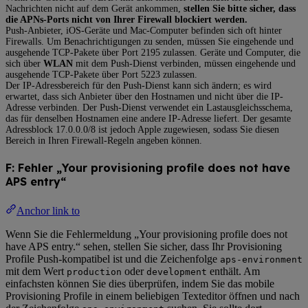
Nachrichten nicht auf dem Gerät ankommen,
stellen Sie bitte sicher, dass
die APNs-Ports nicht von Ihrer Firewall blockiert werden.
Push-Anbieter, iOS-Geräte und Mac-Computer befinden sich oft hinter
Firewalls. Um Benachrichtigungen zu senden, müssen Sie eingehende und
ausgehende TCP-Pakete über Port 2195 zulassen. Geräte und Computer, die
sich über
WLAN
mit dem Push-Dienst verbinden, müssen eingehende und
ausgehende TCP-Pakete über Port 5223 zulassen.
Der IP-Adressbereich für den Push-Dienst kann sich ändern; es wird
erwartet, dass sich Anbieter über den Hostnamen und nicht über die IP-
Adresse verbinden. Der Push-Dienst verwendet ein Lastausgleichsschema,
das für denselben Hostnamen eine andere IP-Adresse liefert. Der gesamte
Adressblock 17.0.0.0/8 ist jedoch Apple zugewiesen, sodass Sie diesen
Bereich in Ihren Firewall-Regeln angeben können.
F: Fehler „Your provisioning profile does not have
APS entry“
Anchor link to
Wenn Sie die Fehlermeldung „Your provisioning profile does not
have APS entry.“ sehen, stellen Sie sicher, dass Ihr Provisioning
Profile Push-kompatibel ist und die Zeichenfolge
aps-environment
mit dem Wert
oder
enthält. Am
production
development
einfachsten können Sie dies überprüfen, indem Sie das mobile
Provisioning Profile in einem beliebigen Texteditor öffnen und nach