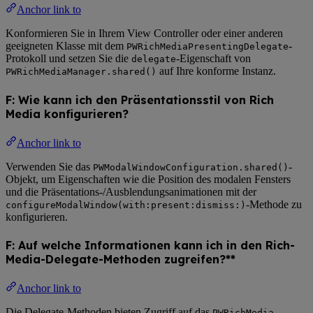
Anchor link to
Konformieren Sie in Ihrem View Controller oder einer anderen
geeigneten Klasse mit dem
-
PWRichMediaPresentingDelegate
Protokoll und setzen Sie die
-Eigenschaft von
delegate
auf Ihre konforme Instanz.
PWRichMediaManager.shared()
F: Wie kann ich den Präsentationsstil von Rich
Media konfigurieren?
Anchor link to
Verwenden Sie das
-
PWModalWindowConfiguration.shared()
Objekt, um Eigenschaften wie die Position des modalen Fensters
und die Präsentations-/Ausblendungsanimationen mit der
-Methode zu
configureModalWindow(with:present:dismiss:)
konfigurieren.
F: Auf welche Informationen kann ich in den Rich-
Media-Delegate-Methoden zugreifen?**
Anchor link to
Die Delegate-Methoden bieten Zugriff auf das
-
PWRichMedia