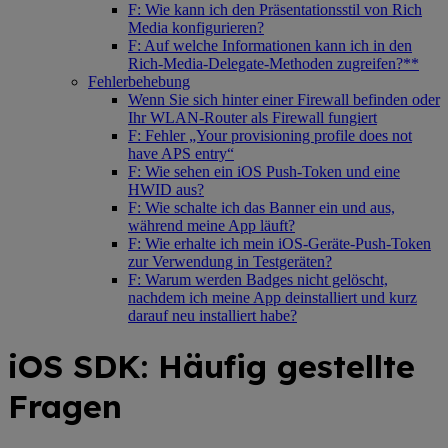
F: Wie kann ich den Präsentationsstil von Rich
Media konfigurieren?
F: Auf welche Informationen kann ich in den
Rich-Media-Delegate-Methoden zugreifen?**
Fehlerbehebung
Wenn Sie sich hinter einer Firewall befinden oder
Ihr WLAN-Router als Firewall fungiert
F: Fehler „Your provisioning profile does not
have APS entry“
F: Wie sehen ein iOS Push-Token und eine
HWID aus?
F: Wie schalte ich das Banner ein und aus,
während meine App läuft?
F: Wie erhalte ich mein iOS-Geräte-Push-Token
zur Verwendung in Testgeräten?
F: Warum werden Badges nicht gelöscht,
nachdem ich meine App deinstalliert und kurz
darauf neu installiert habe?
iOS SDK: Häufig gestellte
Fragen