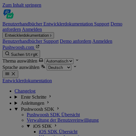
Zum Inhalt springen
Benutzerhandbücher
Entwicklerdokumentation
Support
Demo
anfordern
Anmelden
Entwicklerdokumentation
Benutzerhandbücher
Support
Demo anfordern
Anmelden
Pushwoosh.com
Suchen
Strg
K
Thema auswählen
Sprache auswählen
Entwicklerdokumentation
Changelog
Erste Schritte
Anleitungen
Pushwoosh SDK
Pushwoosh SDK Übersicht
Verwaltung der Benutzereinwilligung
iOS SDK
iOS SDK Übersicht