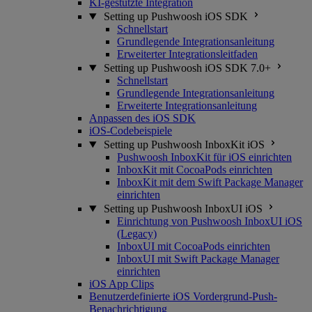
KI-gestützte Integration
Setting up Pushwoosh iOS SDK
Schnellstart
Grundlegende Integrationsanleitung
Erweiterter Integrationsleitfaden
Setting up Pushwoosh iOS SDK 7.0+
Schnellstart
Grundlegende Integrationsanleitung
Erweiterte Integrationsanleitung
Anpassen des iOS SDK
iOS-Codebeispiele
Setting up Pushwoosh InboxKit iOS
Pushwoosh InboxKit für iOS einrichten
InboxKit mit CocoaPods einrichten
InboxKit mit dem Swift Package Manager
einrichten
Setting up Pushwoosh InboxUI iOS
Einrichtung von Pushwoosh InboxUI iOS
(Legacy)
InboxUI mit CocoaPods einrichten
InboxUI mit Swift Package Manager
einrichten
iOS App Clips
Benutzerdefinierte iOS Vordergrund-Push-
Benachrichtigung