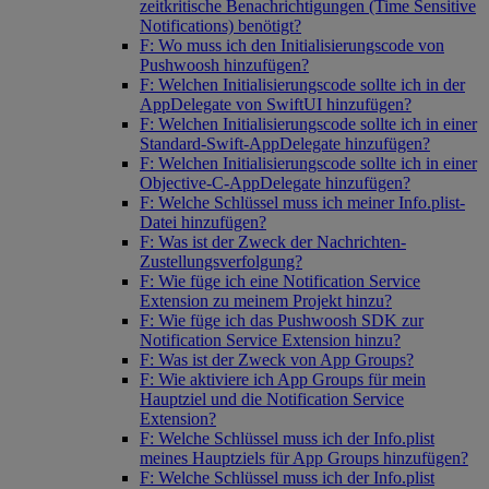
zeitkritische Benachrichtigungen (Time Sensitive
Notifications) benötigt?
F: Wo muss ich den Initialisierungscode von
Pushwoosh hinzufügen?
F: Welchen Initialisierungscode sollte ich in der
AppDelegate von SwiftUI hinzufügen?
F: Welchen Initialisierungscode sollte ich in einer
Standard-Swift-AppDelegate hinzufügen?
F: Welchen Initialisierungscode sollte ich in einer
Objective-C-AppDelegate hinzufügen?
F: Welche Schlüssel muss ich meiner Info.plist-
Datei hinzufügen?
F: Was ist der Zweck der Nachrichten-
Zustellungsverfolgung?
F: Wie füge ich eine Notification Service
Extension zu meinem Projekt hinzu?
F: Wie füge ich das Pushwoosh SDK zur
Notification Service Extension hinzu?
F: Was ist der Zweck von App Groups?
F: Wie aktiviere ich App Groups für mein
Hauptziel und die Notification Service
Extension?
F: Welche Schlüssel muss ich der Info.plist
meines Hauptziels für App Groups hinzufügen?
F: Welche Schlüssel muss ich der Info.plist