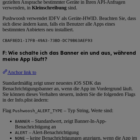
gezielten Ansprache bestimmter Geräte in Ihren API-Anfragen
verwenden, in
Kleinschreibung
sind.
Pushwoosh verwendet IDFV als Geräte-HWID. Beachten Sie, dass
sich diese ändern kann, falls ein Benutzer alle Apps eines
bestimmten Anbieters neu installiert.
CBAF8ED1-17FB-49A3-73BD-DC79B63AEF93
F: Wie schalte ich das Banner ein und aus, während
meine App läuft?
Anchor link to
Standardmäßig zeigt unser neuestes iOS SDK das
Benachrichtigungsbanner an, wenn die App im Vordergrund läuft.
Sie können dieses Verhalten steuern, indem Sie die folgenden Flags
in der Info.plist ändern:
Flag
– Typ String, Werte sind:
Pushwoosh_ALERT_TYPE
– Standardwert, zeigt Banner-In-App-
BANNER
Benachrichtigung an
– Alert-Benachrichtigung
ALERT
– keine Benachrichtigungen anzeigen, wenn die App im
NONE