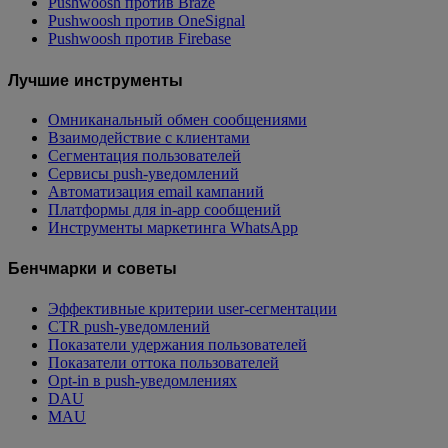
Pushwoosh против Braze
Pushwoosh против OneSignal
Pushwoosh против Firebase
Лучшие инструменты
Омниканальный обмен сообщениями
Взаимодействие с клиентами
Сегментация пользователей
Сервисы push-уведомлений
Автоматизация email кампаний
Платформы для in-app сообщений
Инструменты маркетинга WhatsApp
Бенчмарки и советы
Эффективные критерии user-сегментации
CTR push-уведомлений
Показатели удержания пользователей
Показатели оттока пользователей
Opt-in в push-уведомлениях
DAU
MAU