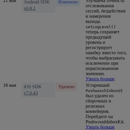
21 мая
Улучшена точность
Android SDK
Изменено
отслеживания
v6.8.1
сессий, бездействия
и намерения
выхода.
setLogLevel()
теперь сохраняет
предыдущий
уровень и
регистрирует
ошибку вместо того,
чтобы выбрасывать
исключение при
нераспознанном
значении.
Узнать больше
18 мая
Устаревший
iOS SDK
Удалено
PushwooshInboxUI
v7.0.43
был удален из
сборочных и
релизных
конвейеров.
Перейдите на
PushwooshInboxKit.
Узнать больше