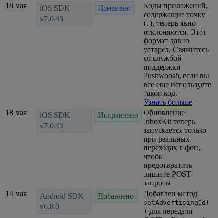
18 мая
Коды приложений,
iOS SDK
Изменено
содержащие точку
v7.0.43
(
), теперь явно
.
отклоняются. Этот
формат давно
устарел. Свяжитесь
со службой
поддержки
Pushwoosh, если вы
все еще используете
такой код.
Узнать больше
18 мая
Обновление
iOS SDK
Исправлено
InboxKit теперь
v7.0.43
запускается только
при реальных
переходах в фон,
чтобы
предотвратить
лишние POST-
запросы
14 мая
Добавлен метод
Android SDK
Добавлено
setAdvertisingId(
v6.8.0
для передачи
)