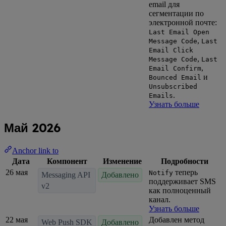
email для
сегментации по
электронной почте:
Last Email Open
,
Message Code
Last
Email Click
,
Message Code
Last
,
Email Confirm
и
Bounced Email
Unsubscribed
.
Emails
Узнать больше
Май 2026
Anchor link to
Дата
Компонент
Изменение
Подробности
26 мая
теперь
Notify
Messaging API
Добавлено
поддерживает SMS
v2
как полноценный
канал.
Узнать больше
22 мая
Добавлен метод
Web Push SDK
Добавлено