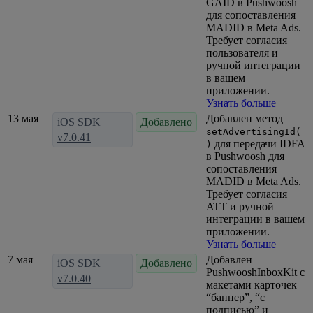
GAID в Pushwoosh
для сопоставления
MADID в Meta Ads.
Требует согласия
пользователя и
ручной интеграции
в вашем
приложении.
Узнать больше
13 мая
Добавлен метод
iOS SDK
Добавлено
setAdvertisingId(
v7.0.41
для передачи IDFA
)
в Pushwoosh для
сопоставления
MADID в Meta Ads.
Требует согласия
ATT и ручной
интеграции в вашем
приложении.
Узнать больше
7 мая
Добавлен
iOS SDK
Добавлено
PushwooshInboxKit с
v7.0.40
макетами карточек
“баннер”, “с
подписью” и