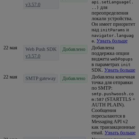
api.setLanguage(.
v3.57.0
для
..)
переопределения
локали устройства.
Он имеет приоритет
над
и
initParams
navigator.languag
.
Узнать больше
e
22 мая
Добавлена
Web Push SDK
Добавлено
поддержка опции
v3.57.0
виджета
webPopups
в параметрах
init
SDK.
Узнать больше
22 мая
Добавлена конечная
SMTP gateway
Добавлено
точка для отправки
по SMTP:
smtp.pushwoosh.co
(STARTTLS +
m:587
AUTH PLAIN).
Сообщения
пересылаются в
Messaging API v2
как транзакционные
email.
Узнать больше