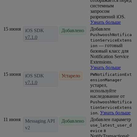
отображается перед
системным
запросом
разрешений iOS.
Узнать больше
15 июня
Добавлен
iOS SDK
Добавлено
PushwooshNotifica
v7.1.0
tionServiceExtens
— готовый
ion
базовый класс для
Notification Service
Extensions.
Узнать больше
15 июня
PWNotificationExt
iOS SDK
Устарело
ensionManager
v7.1.0
устарел,
используйте
наследование от
PushwooshNotifica
tionServiceExtens
.
Узнать больше
ion
11 июня
Добавлен параметр
Messaging API
Добавлено
use_latest_user_d
v2
в
evice
NotifyTransactional: