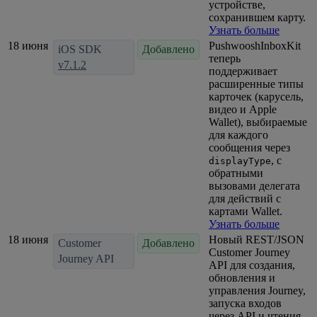
устройстве,
сохранившем карту.
Узнать больше
18 июня
PushwooshInboxKit
iOS SDK
Добавлено
теперь
v7.1.2
поддерживает
расширенные типы
карточек (карусель,
видео и Apple
Wallet), выбираемые
для каждого
сообщения через
, с
displayType
обратными
вызовами делегата
для действий с
картами Wallet.
Узнать больше
18 июня
Новый REST/JSON
Customer
Добавлено
Customer Journey
Journey API
API для создания,
обновления и
управления Journey,
запуска входов
через API и чтения