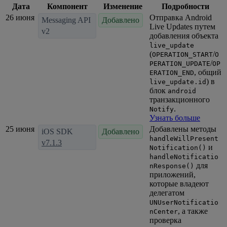
Дата
Компонент
Изменение
Подробности
26 июня
Отправка Android
Messaging API
Добавлено
Live Updates путем
v2
добавления объекта
live_update
(
/
OPERATION_START
O
/
PERATION_UPDATE
OP
, общий
ERATION_END
) в
live_update.id
блок
android
транзакционного
.
Notify
Узнать больше
25 июня
Добавлены методы
iOS SDK
Добавлено
handleWillPresent
v7.1.3
и
Notification()
handleNotificatio
для
nResponse()
приложений,
которые владеют
делегатом
UNUserNotificatio
, а также
nCenter
проверка