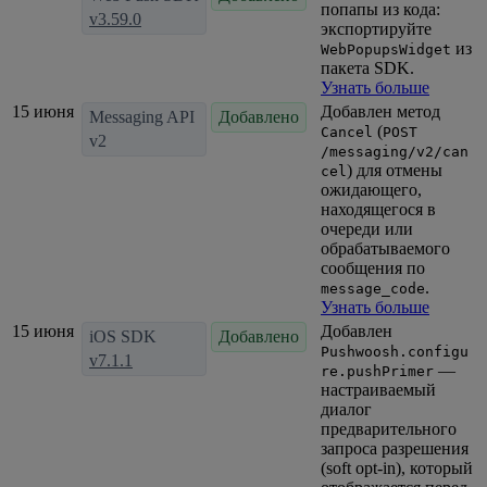
попапы из кода:
v3.59.0
экспортируйте
из
WebPopupsWidget
пакета SDK.
Узнать больше
15 июня
Добавлен метод
Messaging API
Добавлено
(
Cancel
POST
v2
/messaging/v2/can
) для отмены
cel
ожидающего,
находящегося в
очереди или
обрабатываемого
сообщения по
.
message_code
Узнать больше
15 июня
Добавлен
iOS SDK
Добавлено
Pushwoosh.configu
v7.1.1
—
re.pushPrimer
настраиваемый
диалог
предварительного
запроса разрешения
(soft opt-in), который