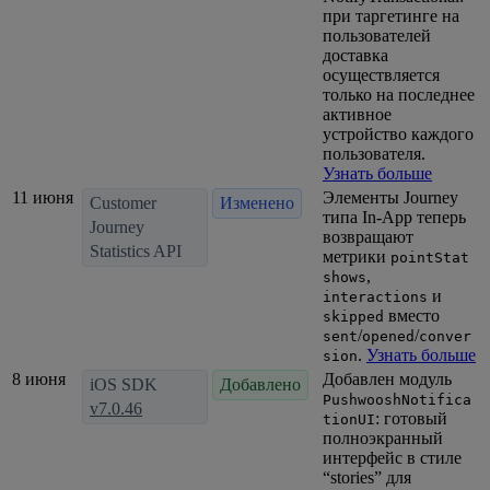
при таргетинге на
пользователей
доставка
осуществляется
только на последнее
активное
устройство каждого
пользователя.
Узнать больше
11 июня
Элементы Journey
Customer
Изменено
типа In-App теперь
Journey
возвращают
Statistics API
метрики
pointStat
,
shows
и
interactions
вместо
skipped
/
/
sent
opened
conver
.
Узнать больше
sion
8 июня
Добавлен модуль
iOS SDK
Добавлено
PushwooshNotifica
v7.0.46
: готовый
tionUI
полноэкранный
интерфейс в стиле
“stories” для