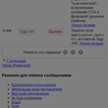
“классический”,
встроенными
кнопками CTA и
функцией удаления
свайпом.
Узнать больше
4 мая
Удалено поле
Tags API
Удалено
application_speci
из ответов Tags
fic
API.
Узнать больше
Помогла эта страница?
Следующая
Обзор Pushwoosh
Решения для обмена сообщениями
Конструктор пути клиента
Мобильные push-уведомления
Веб push-уведомления
In-App сообщения
Email
SMS