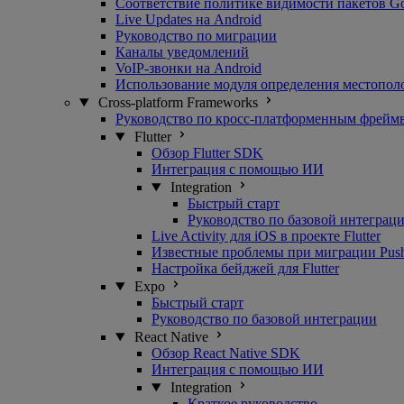
Соответствие политике видимости пакетов G
Live Updates на Android
Руководство по миграции
Каналы уведомлений
VoIP-звонки на Android
Использование модуля определения местопол
Cross-platform Frameworks
Руководство по кросс-платформенным фрейм
Flutter
Обзор Flutter SDK
Интеграция с помощью ИИ
Integration
Быстрый старт
Руководство по базовой интеграц
Live Activity для iOS в проекте Flutter
Известные проблемы при миграции Pushwo
Настройка бейджей для Flutter
Expo
Быстрый старт
Руководство по базовой интеграции
React Native
Обзор React Native SDK
Интеграция с помощью ИИ
Integration
Краткое руководство