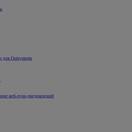
ии
 для Outsystems
x
чение веб-пуш-уведомлений