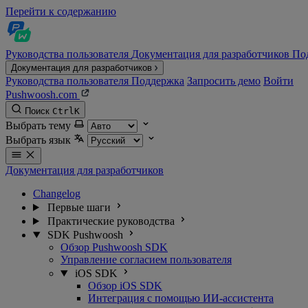
Перейти к содержанию
Руководства пользователя
Документация для разработчиков
По
Документация для разработчиков
Руководства пользователя
Поддержка
Запросить демо
Войти
Pushwoosh.com
Поиск
Ctrl
K
Выбрать тему
Выбрать язык
Документация для разработчиков
Changelog
Первые шаги
Практические руководства
SDK Pushwoosh
Обзор Pushwoosh SDK
Управление согласием пользователя
iOS SDK
Обзор iOS SDK
Интеграция с помощью ИИ-ассистента