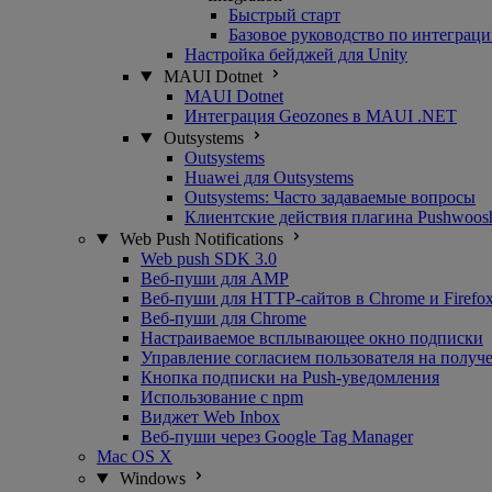
Быстрый старт
Базовое руководство по интеграц
Настройка бейджей для Unity
MAUI Dotnet
MAUI Dotnet
Интеграция Geozones в MAUI .NET
Outsystems
Outsystems
Huawei для Outsystems
Outsystems: Часто задаваемые вопросы
Клиентские действия плагина Pushwoosh
Web Push Notifications
Web push SDK 3.0
Веб-пуши для AMP
Веб-пуши для HTTP-сайтов в Chrome и Firefo
Веб-пуши для Chrome
Настраиваемое всплывающее окно подписки
Управление согласием пользователя на полу
Кнопка подписки на Push-уведомления
Использование с npm
Виджет Web Inbox
Веб-пуши через Google Tag Manager
Mac OS X
Windows