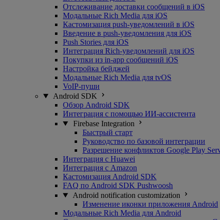
Отслеживание доставки сообщений в iOS
Модальные Rich Media для iOS
Кастомизация push-уведомлений в iOS
Введение в push-уведомления для iOS
Push Stories для iOS
Интеграция Rich-уведомлений для iOS
Покупки из in-app сообщений iOS
Настройка бейджей
Модальные Rich Media для tvOS
VoIP-пуши
Android SDK
Обзор Android SDK
Интеграция с помощью ИИ-ассистента
Firebase Integration
Быстрый старт
Руководство по базовой интеграции
Разрешение конфликтов Google Play Serv
Интеграция с Huawei
Интеграция с Amazon
Кастомизация Android SDK
FAQ по Android SDK Pushwoosh
Android notification customization
Изменение иконки приложения Android
Модальные Rich Media для Android