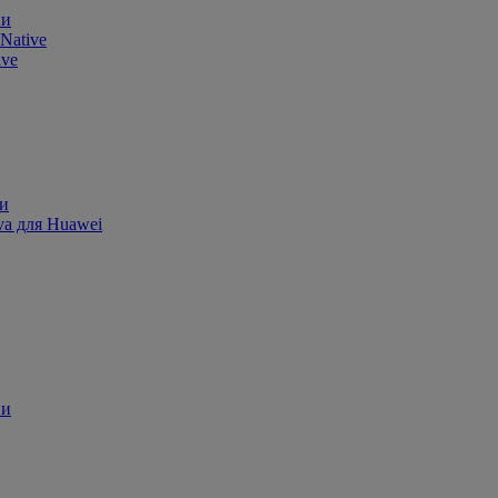
ии
Native
ive
ии
va для Huawei
ии