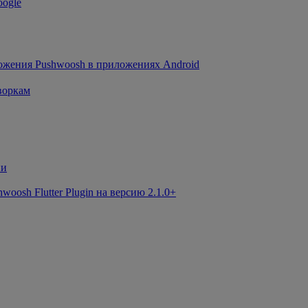
oogle
ожения Pushwoosh в приложениях Android
воркам
ии
osh Flutter Plugin на версию 2.1.0+