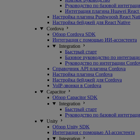
Руководство по базовой интеграц
Интеграция плагина Huawei React 
Настройка плагина Pushwoosh React Nat
Настройка бейджей для React Native
Cordova
Обзор Cordova SDK
Интеграция с помощью ИИ-ассистента
Integration
Быстрый старт
Базовое руководство по интеграц
Руководство по интеграции Cordo
Справочник API плагина Cordova
Настройка плагина Cordova
Настройка бейджей для Cordova
VoIP-звонки в Cordova
Capacitor
Обзор Capacitor SDK
Integration
Быстрый старт
Руководство по базовой интеграц
Unity
Обзор Unity SDK
Интеграция с помощью AI-ассистента
Integration