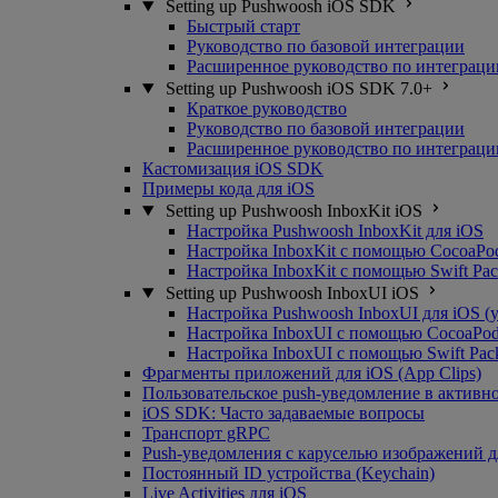
Setting up Pushwoosh iOS SDK
Быстрый старт
Руководство по базовой интеграции
Расширенное руководство по интеграци
Setting up Pushwoosh iOS SDK 7.0+
Краткое руководство
Руководство по базовой интеграции
Расширенное руководство по интеграци
Кастомизация iOS SDK
Примеры кода для iOS
Setting up Pushwoosh InboxKit iOS
Настройка Pushwoosh InboxKit для iOS
Настройка InboxKit с помощью CocoaPo
Настройка InboxKit с помощью Swift Pa
Setting up Pushwoosh InboxUI iOS
Настройка Pushwoosh InboxUI для iOS (
Настройка InboxUI с помощью CocoaPo
Настройка InboxUI с помощью Swift Pac
Фрагменты приложений для iOS (App Clips)
Пользовательское push-уведомление в активн
iOS SDK: Часто задаваемые вопросы
Транспорт gRPC
Push-уведомления с каруселью изображений д
Постоянный ID устройства (Keychain)
Live Activities для iOS