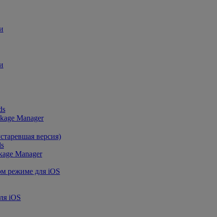
и
и
ds
ckage Manager
устаревшая версия)
ds
kage Manager
ом режиме для iOS
ля iOS