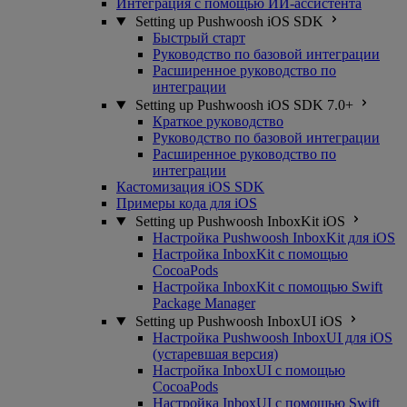
Интеграция с помощью ИИ-ассистента
Setting up Pushwoosh iOS SDK
Быстрый старт
Руководство по базовой интеграции
Расширенное руководство по
интеграции
Setting up Pushwoosh iOS SDK 7.0+
Краткое руководство
Руководство по базовой интеграции
Расширенное руководство по
интеграции
Кастомизация iOS SDK
Примеры кода для iOS
Setting up Pushwoosh InboxKit iOS
Настройка Pushwoosh InboxKit для iOS
Настройка InboxKit с помощью
CocoaPods
Настройка InboxKit с помощью Swift
Package Manager
Setting up Pushwoosh InboxUI iOS
Настройка Pushwoosh InboxUI для iOS
(устаревшая версия)
Настройка InboxUI с помощью
CocoaPods
Настройка InboxUI с помощью Swift