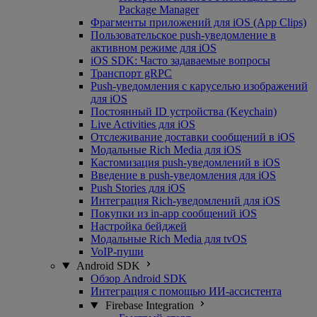
Package Manager
Фрагменты приложений для iOS (App Clips)
Пользовательское push-уведомление в
активном режиме для iOS
iOS SDK: Часто задаваемые вопросы
Транспорт gRPC
Push-уведомления с каруселью изображений
для iOS
Постоянный ID устройства (Keychain)
Live Activities для iOS
Отслеживание доставки сообщений в iOS
Модальные Rich Media для iOS
Кастомизация push-уведомлений в iOS
Введение в push-уведомления для iOS
Push Stories для iOS
Интеграция Rich-уведомлений для iOS
Покупки из in-app сообщений iOS
Настройка бейджей
Модальные Rich Media для tvOS
VoIP-пуши
Android SDK
Обзор Android SDK
Интеграция с помощью ИИ-ассистента
Firebase Integration