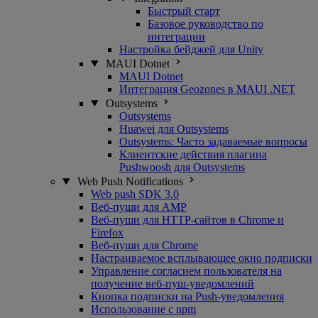
Быстрый старт
Базовое руководство по
интеграции
Настройка бейджей для Unity
MAUI Dotnet
MAUI Dotnet
Интеграция Geozones в MAUI .NET
Outsystems
Outsystems
Huawei для Outsystems
Outsystems: Часто задаваемые вопросы
Клиентские действия плагина
Pushwoosh для Outsystems
Web Push Notifications
Web push SDK 3.0
Веб-пуши для AMP
Веб-пуши для HTTP-сайтов в Chrome и
Firefox
Веб-пуши для Chrome
Настраиваемое всплывающее окно подписки
Управление согласием пользователя на
получение веб-пуш-уведомлений
Кнопка подписки на Push-уведомления
Использование с npm