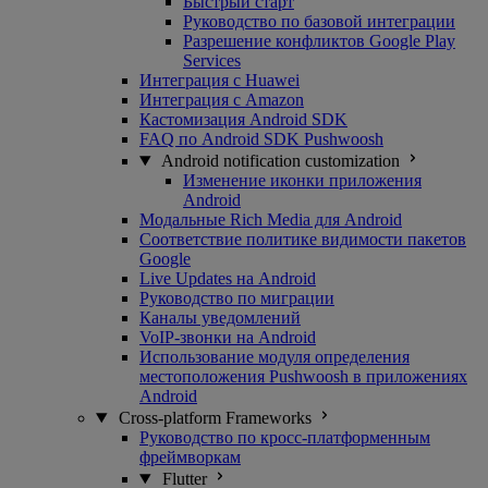
Быстрый старт
Руководство по базовой интеграции
Разрешение конфликтов Google Play
Services
Интеграция с Huawei
Интеграция с Amazon
Кастомизация Android SDK
FAQ по Android SDK Pushwoosh
Android notification customization
Изменение иконки приложения
Android
Модальные Rich Media для Android
Соответствие политике видимости пакетов
Google
Live Updates на Android
Руководство по миграции
Каналы уведомлений
VoIP-звонки на Android
Использование модуля определения
местоположения Pushwoosh в приложениях
Android
Cross-platform Frameworks
Руководство по кросс-платформенным
фреймворкам
Flutter