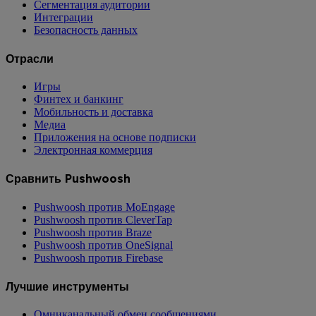
Сегментация аудитории
Интеграции
Безопасность данных
Отрасли
Игры
Финтех и банкинг
Мобильность и доставка
Медиа
Приложения на основе подписки
Электронная коммерция
Сравнить Pushwoosh
Pushwoosh против MoEngage
Pushwoosh против CleverTap
Pushwoosh против Braze
Pushwoosh против OneSignal
Pushwoosh против Firebase
Лучшие инструменты
Омниканальный обмен сообщениями