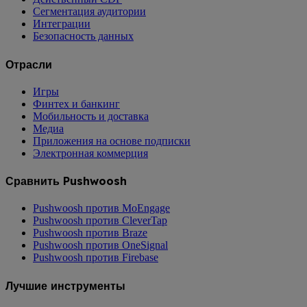
Сегментация аудитории
Интеграции
Безопасность данных
Отрасли
Игры
Финтех и банкинг
Мобильность и доставка
Медиа
Приложения на основе подписки
Электронная коммерция
Сравнить Pushwoosh
Pushwoosh против MoEngage
Pushwoosh против CleverTap
Pushwoosh против Braze
Pushwoosh против OneSignal
Pushwoosh против Firebase
Лучшие инструменты