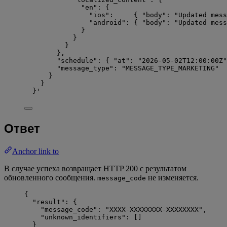
"en": {
"ios":     { "body": "Updated mess
"android": { "body": "Updated mess
}
}
}
},
"schedule": { "at": "2026-05-02T12:00:00Z"
"message_type": "MESSAGE_TYPE_MARKETING"
}
}
}
'
Ответ
Anchor link to
В случае успеха возвращает HTTP 200 с результатом
обновленного сообщения.
не изменяется.
message_code
{
"result"
: {
"message_code"
: 
"
XXXX-XXXXXXXX-XXXXXXXX
"
,
"unknown_identifiers"
: []
}