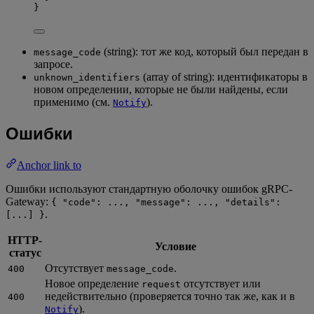
}
(string): тот же код, который был передан в
message_code
запросе.
(array of string): идентификаторы в
unknown_identifiers
новом определении, которые не были найдены, если
применимо (см.
).
Notify
Ошибки
Anchor link to
Ошибки используют стандартную оболочку ошибок gRPC-
Gateway:
{ "code": ..., "message": ..., "details":
.
[...] }
HTTP-
Условие
статус
Отсутствует
.
400
message_code
Новое определение
отсутствует или
request
недействительно (проверяется точно так же, как и в
400
).
Notify