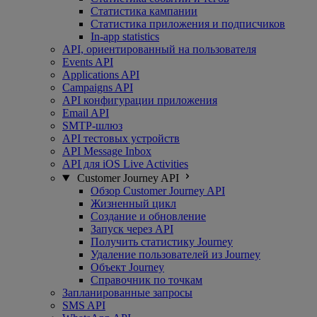
Статистика кампании
Статистика приложения и подписчиков
In-app statistics
API, ориентированный на пользователя
Events API
Applications API
Campaigns API
API конфигурации приложения
Email API
SMTP-шлюз
API тестовых устройств
API Message Inbox
API для iOS Live Activities
Customer Journey API
Обзор Customer Journey API
Жизненный цикл
Создание и обновление
Запуск через API
Получить статистику Journey
Удаление пользователей из Journey
Объект Journey
Справочник по точкам
Запланированные запросы
SMS API