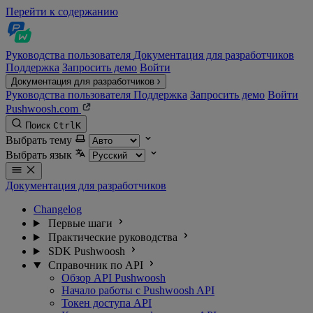
Перейти к содержанию
Руководства пользователя
Документация для разработчиков
Поддержка
Запросить демо
Войти
Документация для разработчиков
Руководства пользователя
Поддержка
Запросить демо
Войти
Pushwoosh.com
Поиск
Ctrl
K
Выбрать тему
Выбрать язык
Документация для разработчиков
Changelog
Первые шаги
Практические руководства
SDK Pushwoosh
Справочник по API
Обзор API Pushwoosh
Начало работы с Pushwoosh API
Токен доступа API