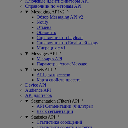
Ключевые идентификаторы API
Справочник по методам API
Messaging API v2
Обзор Messaging API v2
Notify
Отмена
Обновить
Справочник по Payload
Справочник по Email-пейлоаду
Миграция с v1
Messages API
Messages API
Параметры /createMessage
Presets API
API для пресетов
Карта свойств пресета
Device API
Audience API
API для тегов
Segmentation (Filters) API
API Сегментации (Фильтры)
Язык сегментации
Statistics API
Статистика сообщений
Статистика событий и тегов