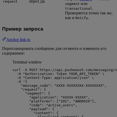
object
Да
request
или
segment
.
transactional
Проверяется точно так же,
как и
.
Notify
Пример запроса
Anchor link to
Перепланировать сообщение для сегмента и изменить его
содержимое:
Terminal window
curl
-X
POST
https://api.pushwoosh.com/messaging/v
-H
"
Authorization: Token YOUR_API_TOKEN
"
\
-H
"
Content-Type: application/json
"
\
-d
'
{
"message_code": "XXXX-XXXXXXXX-XXXXXXXX",
"request": {
"segment": {
"application": "XXXXX-XXXXX",
"platforms": ["IOS", "ANDROID"],
"code": "active_users",
"payload": {
"content": {
"localized_content": {