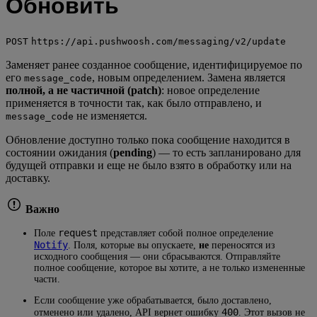
Обновить
POST
https://api.pushwoosh.com/messaging/v2/update
Заменяет ранее созданное сообщение, идентифицируемое по
его
, новым определением. Замена является
message_code
полной, а не частичной (patch)
: новое определение
применяется в точности так, как было отправлено, и
не изменяется.
message_code
Обновление доступно только пока сообщение находится в
состоянии ожидания (
pending
) — то есть запланировано для
будущей отправки и еще не было взято в обработку или на
доставку.
Важно
request
Поле
представляет собой полное определение
Notify
. Поля, которые вы опускаете,
не
переносятся из
исходного сообщения — они сбрасываются. Отправляйте
полное сообщение, которое вы хотите, а не только измененные
части.
Если сообщение уже обрабатывается, было доставлено,
400
отменено или удалено, API вернет ошибку
. Этот вызов не