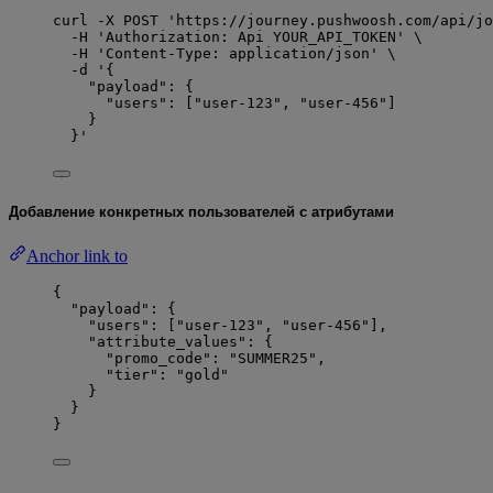
curl
-X
POST
'
https://journey.pushwoosh.com/api/jo
-H
'
Authorization: Api YOUR_API_TOKEN
'
\
-H
'
Content-Type: application/json
'
\
-d
'
{
"payload": {
"users": ["user-123", "user-456"]
}
}
'
Добавление конкретных пользователей с атрибутами
Anchor link to
{
"payload"
: {
"users"
: [
"
user-123
"
, 
"
user-456
"
],
"attribute_values"
: {
"promo_code"
: 
"
SUMMER25
"
,
"tier"
: 
"
gold
"
}
}
}