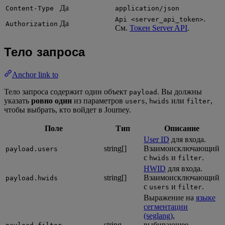
Да
Content-Type
application/json
.
Api <server_api_token>
Да
Authorization
См.
Токен Server API
.
Тело запроса
Anchor link to
Тело запроса содержит один объект
. Вы должны
payload
указать
ровно один
из параметров
,
или
,
users
hwids
filter
чтобы выбрать, кто войдет в Journey.
Поле
Тип
Описание
User ID
для входа.
string[]
Взаимоисключающий
payload.users
с
и
.
hwids
filter
HWID
для входа.
string[]
Взаимоисключающий
payload.hwids
с
и
.
users
filter
Выражение на
языке
сегментации
(seglang)
,
string
выбирающее