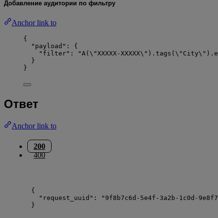
Добавление аудитории по фильтру
Anchor link to
{
"payload"
: {
"filter"
: 
"
A(
\"
XXXXX-XXXXX
\"
).tags(
\"
City
\"
).e
}
}
Ответ
Anchor link to
200
400
{
"request_uuid"
: 
"
9f8b7c6d-5e4f-3a2b-1c0d-9e8f7
}