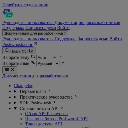
Перейти к содержанию
Руководства пользователя
Документация для разработчиков
Поддержка
Запросить демо
Войти
Документация для разработчиков
Руководства пользователя
Поддержка
Запросить демо
Войти
Pushwoosh.com
Поиск
Ctrl
K
Выбрать тему
Выбрать язык
Документация для разработчиков
Changelog
Первые шаги
Практические руководства
SDK Pushwoosh
Справочник по API
Обзор API Pushwoosh
Начало работы с Pushwoosh API
Токен доступа API