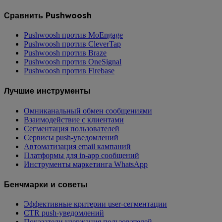
Сравнить Pushwoosh
Pushwoosh против MoEngage
Pushwoosh против CleverTap
Pushwoosh против Braze
Pushwoosh против OneSignal
Pushwoosh против Firebase
Лучшие инструменты
Омниканальный обмен сообщениями
Взаимодействие с клиентами
Сегментация пользователей
Сервисы push-уведомлений
Автоматизация email кампаний
Платформы для in-app сообщений
Инструменты маркетинга WhatsApp
Бенчмарки и советы
Эффективные критерии user-сегментации
CTR push-уведомлений
Показатели удержания пользователей