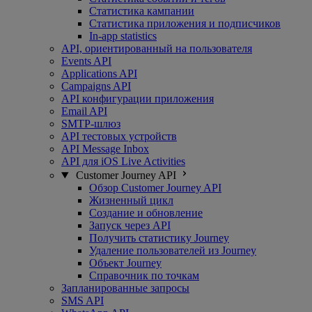
Статистика кампании
Статистика приложения и подписчиков
In-app statistics
API, ориентированный на пользователя
Events API
Applications API
Campaigns API
API конфигурации приложения
Email API
SMTP-шлюз
API тестовых устройств
API Message Inbox
API для iOS Live Activities
Customer Journey API
Обзор Customer Journey API
Жизненный цикл
Создание и обновление
Запуск через API
Получить статистику Journey
Удаление пользователей из Journey
Объект Journey
Справочник по точкам
Запланированные запросы
SMS API