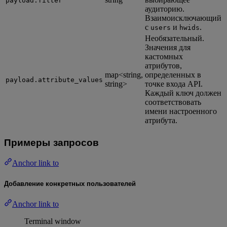
payload.filter
аудиторию.
Взаимоисключающий
с
и
.
users
hwids
Необязательный.
Значения для
кастомных
атрибутов,
map<string,
определенных в
payload.attribute_values
string>
точке входа API.
Каждый ключ должен
соответствовать
имени настроенного
атрибута.
Примеры запросов
Anchor link to
Добавление конкретных пользователей
Anchor link to
Terminal window