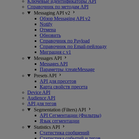
Ключевые идентификаторы API
Справочник по методам API
Messaging API v2
Обзор Messaging API v2
Notify
Отмена
Обновить
Справочник по Payload
Справочник по Email-пейлоаду
Миграция с v1
Messages API
Messages API
Параметры /createMessage
Presets API
API для пресетов
Карта свойств пресета
Device API
Audience API
API для тегов
Segmentation (Filters) API
API Сегментации (Фильтры)
Язык сегментации
Statistics API
Статистика сообщений
Статистика событий и тегов