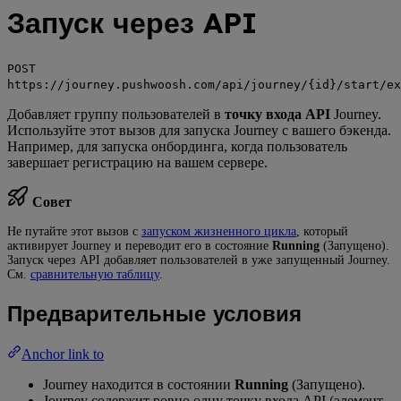
Запуск через API
POST
https://journey.pushwoosh.com/api/journey/{id}/start/ex
Добавляет группу пользователей в
точку входа API
Journey.
Используйте этот вызов для запуска Journey с вашего бэкенда.
Например, для запуска онбординга, когда пользователь
завершает регистрацию на вашем сервере.
Совет
Не путайте этот вызов с
запуском жизненного цикла
, который
активирует Journey и переводит его в состояние
Running
(Запущено).
Запуск через API добавляет пользователей в уже запущенный Journey.
См.
сравнительную таблицу
.
Предварительные условия
Anchor link to
Journey находится в состоянии
Running
(Запущено).
Journey содержит ровно одну точку входа API (элемент