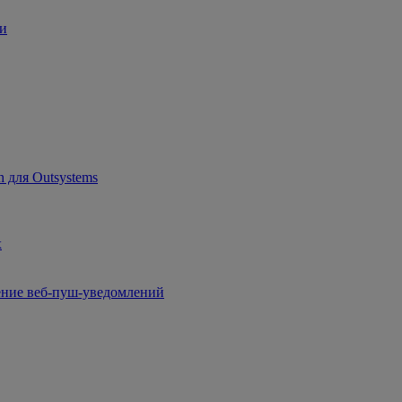
ии
 для Outsystems
x
чение веб-пуш-уведомлений