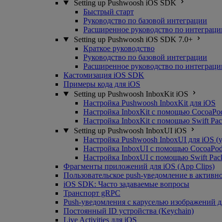
Setting up Pushwoosh iOS SDK
Быстрый старт
Руководство по базовой интеграции
Расширенное руководство по интеграци
Setting up Pushwoosh iOS SDK 7.0+
Краткое руководство
Руководство по базовой интеграции
Расширенное руководство по интеграци
Кастомизация iOS SDK
Примеры кода для iOS
Setting up Pushwoosh InboxKit iOS
Настройка Pushwoosh InboxKit для iOS
Настройка InboxKit с помощью CocoaPo
Настройка InboxKit с помощью Swift Pa
Setting up Pushwoosh InboxUI iOS
Настройка Pushwoosh InboxUI для iOS (
Настройка InboxUI с помощью CocoaPo
Настройка InboxUI с помощью Swift Pac
Фрагменты приложений для iOS (App Clips)
Пользовательское push-уведомление в активн
iOS SDK: Часто задаваемые вопросы
Транспорт gRPC
Push-уведомления с каруселью изображений д
Постоянный ID устройства (Keychain)
Live Activities для iOS