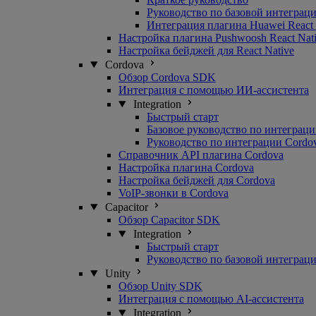
Руководство по базовой интеграц
Интеграция плагина Huawei React 
Настройка плагина Pushwoosh React Nat
Настройка бейджей для React Native
Cordova
Обзор Cordova SDK
Интеграция с помощью ИИ-ассистента
Integration
Быстрый старт
Базовое руководство по интеграц
Руководство по интеграции Cordo
Справочник API плагина Cordova
Настройка плагина Cordova
Настройка бейджей для Cordova
VoIP-звонки в Cordova
Capacitor
Обзор Capacitor SDK
Integration
Быстрый старт
Руководство по базовой интеграц
Unity
Обзор Unity SDK
Интеграция с помощью AI-ассистента
Integration