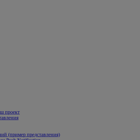
аш проект
тавления
ний (пример представления)