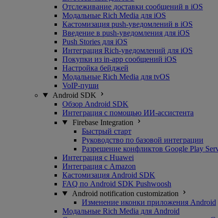
Отслеживание доставки сообщений в iOS
Модальные Rich Media для iOS
Кастомизация push-уведомлений в iOS
Введение в push-уведомления для iOS
Push Stories для iOS
Интеграция Rich-уведомлений для iOS
Покупки из in-app сообщений iOS
Настройка бейджей
Модальные Rich Media для tvOS
VoIP-пуши
Android SDK
Обзор Android SDK
Интеграция с помощью ИИ-ассистента
Firebase Integration
Быстрый старт
Руководство по базовой интеграции
Разрешение конфликтов Google Play Serv
Интеграция с Huawei
Интеграция с Amazon
Кастомизация Android SDK
FAQ по Android SDK Pushwoosh
Android notification customization
Изменение иконки приложения Android
Модальные Rich Media для Android