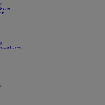
ии
Native
ive
ии
va для Huawei
ии