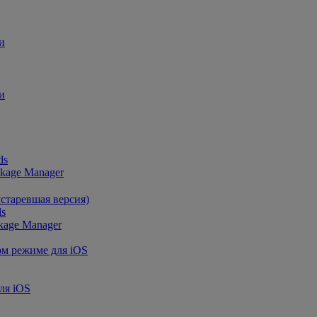
и
и
ds
ckage Manager
устаревшая версия)
ds
kage Manager
ом режиме для iOS
ля iOS