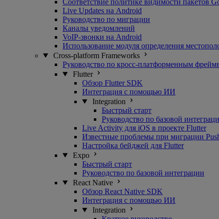
Соответствие политике видимости пакетов G
Live Updates на Android
Руководство по миграции
Каналы уведомлений
VoIP-звонки на Android
Использование модуля определения местопол
Cross-platform Frameworks
Руководство по кросс-платформенным фрейм
Flutter
Обзор Flutter SDK
Интеграция с помощью ИИ
Integration
Быстрый старт
Руководство по базовой интеграц
Live Activity для iOS в проекте Flutter
Известные проблемы при миграции Pushwo
Настройка бейджей для Flutter
Expo
Быстрый старт
Руководство по базовой интеграции
React Native
Обзор React Native SDK
Интеграция с помощью ИИ
Integration
Краткое руководство