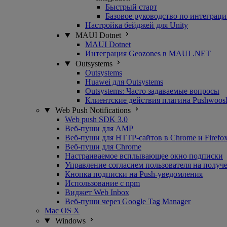
Быстрый старт
Базовое руководство по интеграц
Настройка бейджей для Unity
MAUI Dotnet
MAUI Dotnet
Интеграция Geozones в MAUI .NET
Outsystems
Outsystems
Huawei для Outsystems
Outsystems: Часто задаваемые вопросы
Клиентские действия плагина Pushwoosh
Web Push Notifications
Web push SDK 3.0
Веб-пуши для AMP
Веб-пуши для HTTP-сайтов в Chrome и Firefo
Веб-пуши для Chrome
Настраиваемое всплывающее окно подписки
Управление согласием пользователя на полу
Кнопка подписки на Push-уведомления
Использование с npm
Виджет Web Inbox
Веб-пуши через Google Tag Manager
Mac OS X
Windows