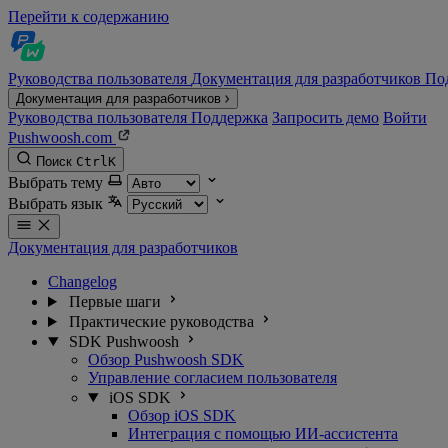
Перейти к содержанию
Руководства пользователя
Документация для разработчиков
По
Документация для разработчиков
Руководства пользователя
Поддержка
Запросить демо
Войти
Pushwoosh.com
Поиск
Ctrl
K
Выбрать тему
Выбрать язык
Документация для разработчиков
Changelog
Первые шаги
Практические руководства
SDK Pushwoosh
Обзор Pushwoosh SDK
Управление согласием пользователя
iOS SDK
Обзор iOS SDK
Интеграция с помощью ИИ-ассистента