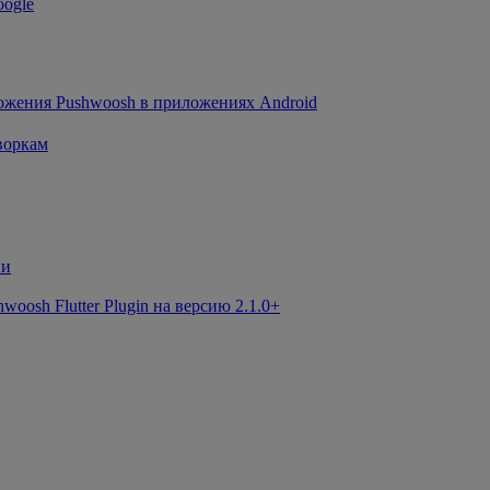
oogle
ожения Pushwoosh в приложениях Android
воркам
ии
osh Flutter Plugin на версию 2.1.0+