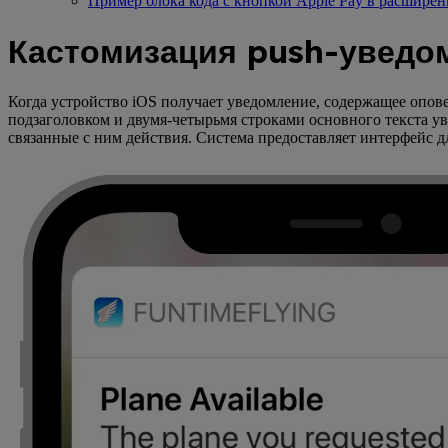
Пример блока кода с кнопкой Apple Pay в расширени
Кастомизация push-уведо
Когда устройство iOS получает уведомление, содержащее опове
подзаголовком и двумя-четырьмя строками основного текста у
связанные с ним действия. Система предоставляет интерфейс 