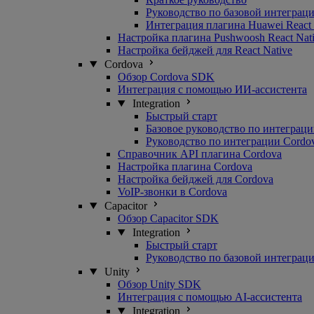
Руководство по базовой интеграц
Интеграция плагина Huawei React 
Настройка плагина Pushwoosh React Nat
Настройка бейджей для React Native
Cordova
Обзор Cordova SDK
Интеграция с помощью ИИ-ассистента
Integration
Быстрый старт
Базовое руководство по интеграц
Руководство по интеграции Cordo
Справочник API плагина Cordova
Настройка плагина Cordova
Настройка бейджей для Cordova
VoIP-звонки в Cordova
Capacitor
Обзор Capacitor SDK
Integration
Быстрый старт
Руководство по базовой интеграц
Unity
Обзор Unity SDK
Интеграция с помощью AI-ассистента
Integration