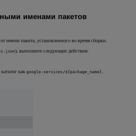
жными именами пакетов
 от имени пакета, установленного во время сборки.
), выполните следующие действия:
es.json
й каталог как
.
google-services/${package_name}