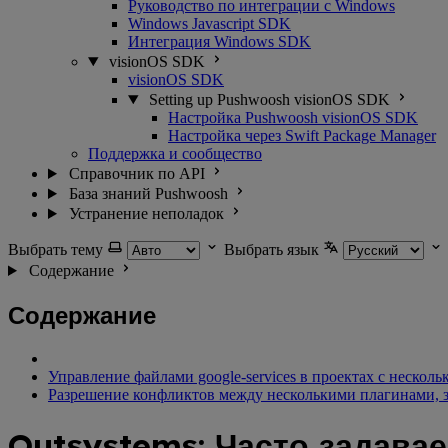
Руководство по интеграции с Windows
Windows Javascript SDK
Интеграция Windows SDK
visionOS SDK
visionOS SDK
Setting up Pushwoosh visionOS SDK
Настройка Pushwoosh visionOS SDK
Настройка через Swift Package Manager
Поддержка и сообщество
Справочник по API
База знаний Pushwoosh
Устранение неполадок
Выбрать тему
Выбрать язык
Содержание
Содержание
Управление файлами google-services в проектах с неско
Разрешение конфликтов между несколькими плагинами, за
Outsystems: Часто задав