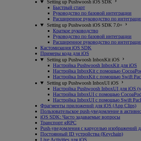
Setting up Pushwoosh iOS SDK
Быстрый старт
Руководство по базовой интеграции
Расширенное руководство по интеграци
Setting up Pushwoosh iOS SDK 7.0+
Краткое руководство
Руководство по базовой интеграции
Расширенное руководство по интеграци
Кастомизация iOS SDK
Примеры кода для iOS
Setting up Pushwoosh InboxKit iOS
Настройка Pushwoosh InboxKit для iOS
Настройка InboxKit с помощью CocoaPo
Настройка InboxKit с помощью Swift Pa
Setting up Pushwoosh InboxUI iOS
Настройка Pushwoosh InboxUI для iOS (
Настройка InboxUI с помощью CocoaPo
Настройка InboxUI с помощью Swift Pac
Фрагменты приложений для iOS (App Clips)
Пользовательское push-уведомление в активн
iOS SDK: Часто задаваемые вопросы
Транспорт gRPC
Push-уведомления с каруселью изображений д
Постоянный ID устройства (Keychain)
Live Activities для iOS