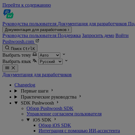
Перейти к содержанию
Руководства пользователя
Документация для разработчиков
По
Документация для разработчиков
Руководства пользователя
Поддержка
Запросить демо
Войти
Pushwoosh.com
Поиск
Ctrl
K
Выбрать тему
Выбрать язык
Документация для разработчиков
Changelog
Первые шаги
Практические руководства
SDK Pushwoosh
Обзор Pushwoosh SDK
Управление согласием пользователя
iOS SDK
Обзор iOS SDK
Интеграция с помощью ИИ-ассистента