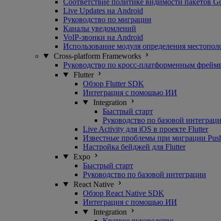
Соответствие политике видимости пакетов G
Live Updates на Android
Руководство по миграции
Каналы уведомлений
VoIP-звонки на Android
Использование модуля определения местопол
Cross-platform Frameworks
Руководство по кросс-платформенным фрейм
Flutter
Обзор Flutter SDK
Интеграция с помощью ИИ
Integration
Быстрый старт
Руководство по базовой интеграц
Live Activity для iOS в проекте Flutter
Известные проблемы при миграции Pushwo
Настройка бейджей для Flutter
Expo
Быстрый старт
Руководство по базовой интеграции
React Native
Обзор React Native SDK
Интеграция с помощью ИИ
Integration
Краткое руководство