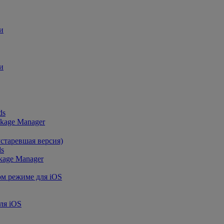
и
и
ds
ckage Manager
устаревшая версия)
ds
kage Manager
ом режиме для iOS
ля iOS