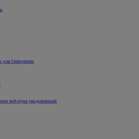
ии
 для Outsystems
x
чение веб-пуш-уведомлений