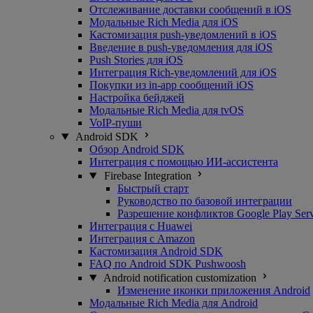
Отслеживание доставки сообщений в iOS
Модальные Rich Media для iOS
Кастомизация push-уведомлений в iOS
Введение в push-уведомления для iOS
Push Stories для iOS
Интеграция Rich-уведомлений для iOS
Покупки из in-app сообщений iOS
Настройка бейджей
Модальные Rich Media для tvOS
VoIP-пуши
Android SDK
Обзор Android SDK
Интеграция с помощью ИИ-ассистента
Firebase Integration
Быстрый старт
Руководство по базовой интеграции
Разрешение конфликтов Google Play Serv
Интеграция с Huawei
Интеграция с Amazon
Кастомизация Android SDK
FAQ по Android SDK Pushwoosh
Android notification customization
Изменение иконки приложения Android
Модальные Rich Media для Android