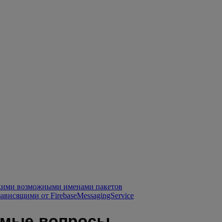
лькими возможными именами пакетов
висящими от FirebaseMessagingService
аемые вопросы