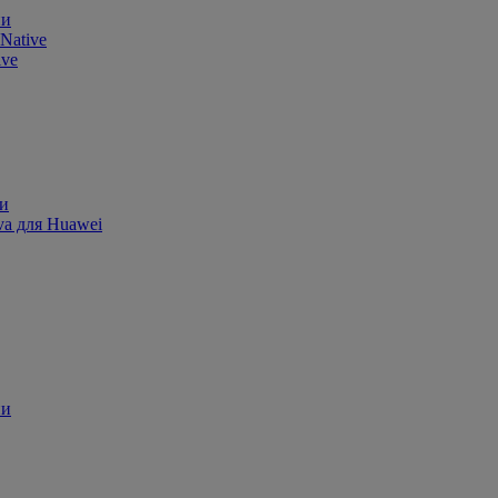
ии
Native
ive
ии
va для Huawei
ии