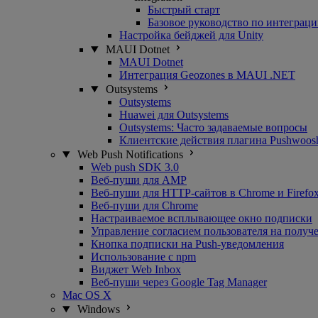
Быстрый старт
Базовое руководство по интеграц
Настройка бейджей для Unity
MAUI Dotnet
MAUI Dotnet
Интеграция Geozones в MAUI .NET
Outsystems
Outsystems
Huawei для Outsystems
Outsystems: Часто задаваемые вопросы
Клиентские действия плагина Pushwoosh
Web Push Notifications
Web push SDK 3.0
Веб-пуши для AMP
Веб-пуши для HTTP-сайтов в Chrome и Firefo
Веб-пуши для Chrome
Настраиваемое всплывающее окно подписки
Управление согласием пользователя на полу
Кнопка подписки на Push-уведомления
Использование с npm
Виджет Web Inbox
Веб-пуши через Google Tag Manager
Mac OS X
Windows