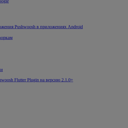
oogle
ожения Pushwoosh в приложениях Android
воркам
ии
osh Flutter Plugin на версию 2.1.0+