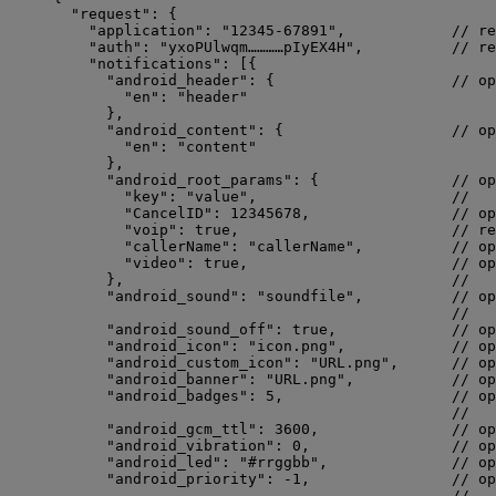
"request"
: {
"application"
: 
"
12345-67891
"
,            
// re
"auth"
: 
"
yxoPUlwqm…………pIyEX4H
"
,          
// re
"notifications"
: [{
"android_header"
: {                    
// op
"en"
: 
"
header
"
},
"android_content"
: {                   
// op
"en"
: 
"
content
"
},
"android_root_params"
: {               
// op
"key"
: 
"
value
"
,                      
//   
"CancelID"
: 
12345678
,                
// op
"voip"
: 
true
,                        
// re
"callerName"
: 
"
callerName
"
,          
// op
"video"
: 
true
,                       
// op
},                                     
//   
"android_sound"
: 
"
soundfile
"
,          
// op
//   
"android_sound_off"
: 
true
,             
// op
"android_icon"
: 
"
icon.png
"
,            
// op
"android_custom_icon"
: 
"
URL.png
"
,      
// op
"android_banner"
: 
"
URL.png
"
,           
// op
"android_badges"
: 
5
,                   
// op
//   
"android_gcm_ttl"
: 
3600
,               
// op
"android_vibration"
: 
0
,                
// op
"android_led"
: 
"
#rrggbb
"
,              
// op
"android_priority"
: 
-1
,                
// op
//   