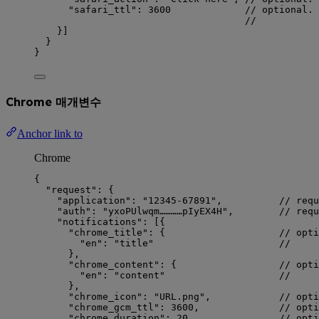
"safari_ttl"
: 
3600
// optional. 
//          
}]
}
}
Chrome 매개변수
Anchor link to
Chrome
{
"request"
: {
"application"
: 
"
12345-67891
"
,          
// requ
"auth"
: 
"
yxoPUlwqm…………pIyEX4H
"
,        
// requ
"notifications"
: [{
"chrome_title"
: {                    
// opti
"en"
: 
"
title
"
//     
},
"chrome_content"
: {                  
// opti
"en"
: 
"
content
"
//     
},
"chrome_icon"
: 
"
URL.png
"
,            
// opti
"chrome_gcm_ttl"
: 
3600
,              
// opti
"chrome_duration"
: 
20
,               
// opti