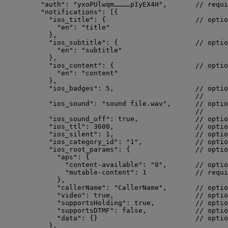
"auth"
: 
"
yxoPUlwqm…………pIyEX4H
"
,       
// requi
"notifications"
: [{
"ios_title"
: {                      
// optio
"en"
: 
"
title
"
},
"ios_subtitle"
: {                   
// optio
"en"
: 
"
subtitle
"
},
"ios_content"
: {                    
// optio
"en"
: 
"
content
"
},
"ios_badges"
: 
5
,                    
// optio
//      
"ios_sound"
: 
"
sound file.wav
"
,      
// optio
//      
"ios_sound_off"
: 
true
,              
// optio
"ios_ttl"
: 
3600
,                    
// optio
"ios_silent"
: 
1
,                    
// optio
"ios_category_id"
: 
"
1
"
,             
// optio
"ios_root_params"
: {                
// optio
"aps"
: {
"content-available"
: 
"
0
"
,       
// optio
"mutable-content"
: 
1
// requi
},
"callerName"
: 
"
CallerName
"
,       
// optio
"video"
: 
true
,                    
// optio
"supportsHolding"
: 
true
,          
// optio
"supportsDTMF"
: 
false
,            
// optio
"data"
: {}                        
// optio
},