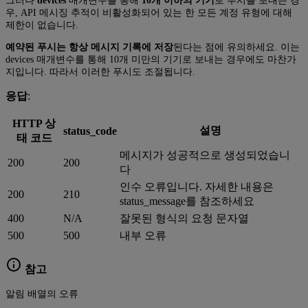
그러나
devices
매개변수를 통해
10개 이하의 기기
로 푸시를 보내는 경
우, API 메시징 추적이 비활성화되어 있는 한 모든 계정 유형에 대해
제한이 없습니다.
예약된 푸시는 항상 메시지 기록에 저장
된다는 점에 유의하세요. 이는
devices 매개변수를 통해 10개 미만의 기기로 보내는 경우에도 마찬가
지입니다. 따라서 이러한 푸시도 조절됩니다.
응답
:
HTTP 상
설명
status_code
태 코드
메시지가 성공적으로 생성되었습니
200
200
다
인수 오류입니다. 자세한 내용은
200
210
status_message를 참조하세요
400
N/A
잘못된 형식의 요청 문자열
500
500
내부 오류
참고
알림 배열의 오류