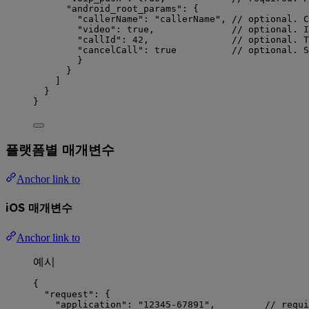
"android_root_params"
: {
"callerName"
: 
"
callerName
"
, 
// optional. C
"video"
: 
true
,              
// optional. I
"callId"
: 
42
,               
// optional. T
"cancelCall"
: 
true
// optional. S
}
}
]
}
}
플랫폼별 매개변수
Anchor link to
iOS 매개변수
Anchor link to
예시
{
"request"
: {
"application"
: 
"
12345-67891
"
,         
// requi