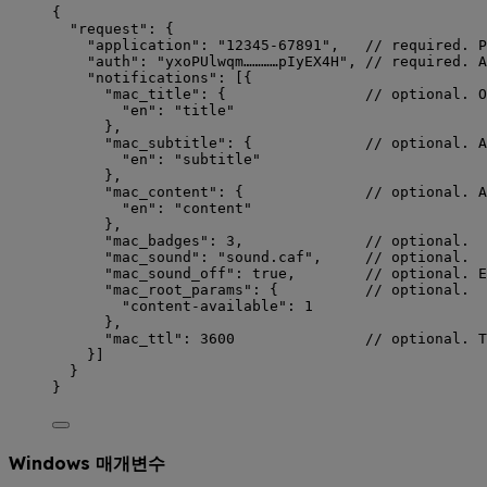
{
"request"
: {
"application"
: 
"
12345-67891
"
,   
// required. P
"auth"
: 
"
yxoPUlwqm…………pIyEX4H
"
, 
// required. A
"notifications"
: [{
"mac_title"
: {                
// optional. O
"en"
: 
"
title
"
},
"mac_subtitle"
: {             
// optional. A
"en"
: 
"
subtitle
"
},
"mac_content"
: {              
// optional. A
"en"
: 
"
content
"
},
"mac_badges"
: 
3
,              
// optional.
"mac_sound"
: 
"
sound.caf
"
,     
// optional.
"mac_sound_off"
: 
true
,        
// optional. E
"mac_root_params"
: {          
// optional.
"content-available"
: 
1
},
"mac_ttl"
: 
3600
// optional. T
}]
}
}
Windows 매개변수