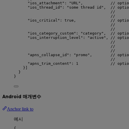
"ios_attachment"
: 
"
URL
"
,            
// optio
"ios_thread_id"
: 
"
some thread id
"
,  
// optio
//      
//      
"ios_critical"
: 
true
,               
// optio
//      
//      
"ios_category_custom"
: 
"
category
"
,  
// optio
"ios_interruption_level"
: 
"
active
"
, 
// optio
//      
//      
//      
"apns_collapse_id"
: 
"
promo
"
,        
// optio
//      
"apns_trim_content"
: 
1
// optio
}]
}
}
Android 매개변수
Anchor link to
예시
{