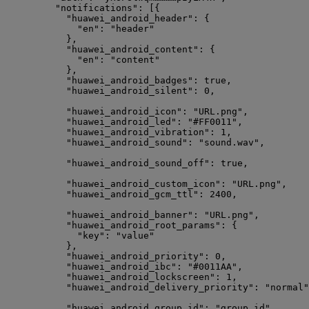
"notifications"
: [{
"huawei_android_header"
: {                  
"en"
: 
"
header
"
},
"huawei_android_content"
: {                 
"en"
: 
"
content
"
},
"huawei_android_badges"
: 
true
,              
"huawei_android_silent"
: 
0
,                 
"huawei_android_icon"
: 
"
URL.png
"
,           
"huawei_android_led"
: 
"
#FF0011
"
,            
"huawei_android_vibration"
: 
1
,              
"huawei_android_sound"
: 
"
sound.wav
"
,        
"huawei_android_sound_off"
: 
true
,           
"huawei_android_custom_icon"
: 
"
URL.png
"
,    
"huawei_android_gcm_ttl"
: 
2400
,             
"huawei_android_banner"
: 
"
URL.png
"
,         
"huawei_android_root_params"
: {             
"key"
: 
"
value
"
},
"huawei_android_priority"
: 
0
,               
"huawei_android_ibc"
: 
"
#0011AA
"
,            
"huawei_android_lockscreen"
: 
1
,             
"huawei_android_delivery_priority"
: 
"
normal
"
"huawei_android_group_id"
: 
"
group_id
"