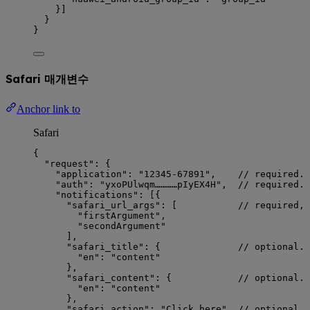
}]
}
}
Safari 매개변수
Anchor link to
Safari
{
"request"
: {
"application"
: 
"
12345-67891
"
,    
// required. 
"auth"
: 
"
yxoPUlwqm…………pIyEX4H
"
,  
// required. 
"notifications"
: [{
"safari_url_args"
: [           
// required, 
"
firstArgument
"
,
"
secondArgument
"
],
"safari_title"
: {              
// optional. 
"en"
: 
"
content
"
},
"safari_content"
: {            
// optional. 
"en"
: 
"
content
"
},
"safari_action"
: 
"
Click here
"
, 
// optional.