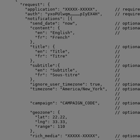
"request"
: {
"application"
: 
"
XXXXX-XXXXX
"
,       
// require
"auth"
: 
"
yxoPUlwqm…………pIyEX4H
"
,     
// require
"notifications"
: [{
"send_date"
: 
"
now
"
,               
// optiona
"content"
: {                      
// optiona
"en"
: 
"
English
"
,                
//        
"fr"
: 
"
French
"
},
"title"
: {                        
// optiona
"en"
: 
"
Title
"
,                  
//        
"fr"
: 
"
Titre
"
//        
},                                
//        
"subtitle"
:{                      
// optiona
"en"
: 
"
Subtitle
"
,               
//        
"fr"
: 
"
Sous-titre
"
//        
},                                
//        
"ignore_user_timezone"
: 
true
,     
// optiona
"timezone"
: 
"
America/New_York
"
,   
// optiona
//        
//        
"campaign"
: 
"
CAMPAIGN_CODE
"
,      
// optiona
//        
"geozone"
: {                      
// optiona
"lat"
: 
22.22
,
"lng"
: 
33.33
,
"range"
: 
110
},
"rich_media"
: 
"
XXXXX-XXXXX
"
,      
// optiona