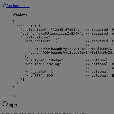
Anchor link to
Windows
{
"request"
: {
"application"
: 
"
12345-67891
"
,   
// required. P
"auth"
: 
"
yxoPUlwqm…………pIyEX4H
"
, 
// required. A
"notifications"
: [{
"wns_content"
: {              
// required. C
//           i
"en"
: 
"
PD94bWwgdmVyc2lvbj0iMS4wIiBlbmNvZGl
"de"
: 
"
PD94bWwgdmVyc2lvbj0iMS4wIiBlbmNvZGl
},
"wns_type"
: 
"
Badge
"
,          
// optional. '
"wns_tag"
: 
"
myTag
"
,           
// optional. U
//           A
"wns_cache"
: 
1
,               
// optional. (
"wns_ttl"
: 
600
// optional. E
}]
}
}
참고