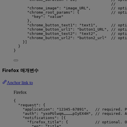
//     
"chrome_image"
: 
"
image_URL
"
,         
// opti
"chrome_root_params"
: {              
// opti
"key"
: 
"
value
"
},
"chrome_button_text1"
: 
"
text1
"
,      
// opti
"chrome_button_url1"
: 
"
button1_URL
"
, 
// opt
"chrome_button_text2"
: 
"
text2
"
,      
// opti
"chrome_button_url2"
: 
"
button2_url
"
// opt
}]
}
}
Firefox 매개변수
Anchor link to
Firefox
{
"request"
: {
"application"
: 
"
12345-67891
"
,   
// required. P
"auth"
: 
"
yxoPUlwqm…………pIyEX4H
"
, 
// required. A
"notifications"
: [{
"firefox_title"
: {            
// optional. O
"en"
: 
"
title
"