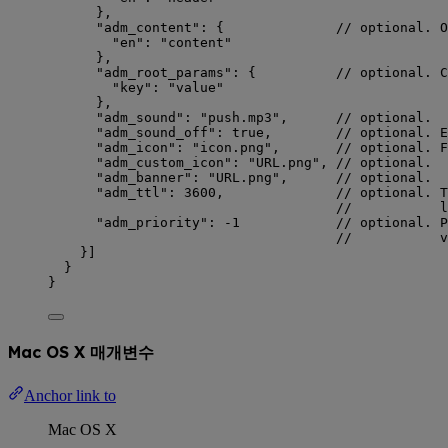
},
"adm_content"
: {              
// optional. O
"en"
: 
"
content
"
},
"adm_root_params"
: {          
// optional. C
"key"
: 
"
value
"
},
"adm_sound"
: 
"
push.mp3
"
,      
// optional.
"adm_sound_off"
: 
true
,        
// optional. E
"adm_icon"
: 
"
icon.png
"
,       
// optional. F
"adm_custom_icon"
: 
"
URL.png
"
, 
// optional.
"adm_banner"
: 
"
URL.png
"
,      
// optional.
"adm_ttl"
: 
3600
,              
// optional. T
//           l
"adm_priority"
: 
-1
// optional. P
//           v
}]
}
}
Mac OS X 매개변수
Anchor link to
Mac OS X