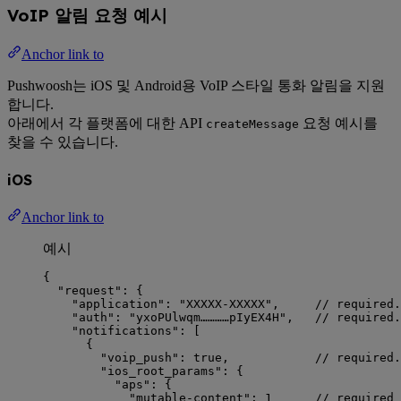
VoIP 알림 요청 예시
Anchor link to
Pushwoosh는 iOS 및 Android용 VoIP 스타일 통화 알림을 지원
합니다.
아래에서 각 플랫폼에 대한 API
요청 예시를
createMessage
찾을 수 있습니다.
iOS
Anchor link to
예시
{
"request"
: {
"application"
: 
"
XXXXX-XXXXX
"
,     
// required.
"auth"
: 
"
yxoPUlwqm…………pIyEX4H
"
,   
// required.
"notifications"
: [
{
"voip_push"
: 
true
,            
// required.
"ios_root_params"
: {
"aps"
: {
"mutable-content"
: 
1
// required 