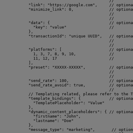
//        
"link"
: 
"
https://google.com
"
,     
// optiona
"minimize_link"
: 
0
,               
// optiona
//        
//        
"data"
: {                         
// optiona
"key"
: 
"
value
"
//        
},
"transactionId"
: 
"
unique UUID
"
,   
// optiona
//        
//        
"platforms"
: [                    
// optiona
1
, 
3
, 
7
, 
8
, 
9
, 
10
,              
//        
11
, 
12
, 
17
//        
],
"preset"
: 
"
XXXXX-XXXXX
"
,          
// optiona
//        
//        
"send_rate"
: 
100
,                 
// optiona
"send_rate_avoid"
: 
true
,          
// optiona
//        
// Templating related, please refer to the T
"template_bindings"
: {            
// optiona
"TemplatePlaceholder"
: 
"
Value
"
},
"dynamic_content_placeholders"
: { 
// optiona
"firstname"
: 
"
John
"
,
"lastname"
: 
"
Doe
"
},
"message_type"
: 
"
marketing
"
,       
// option