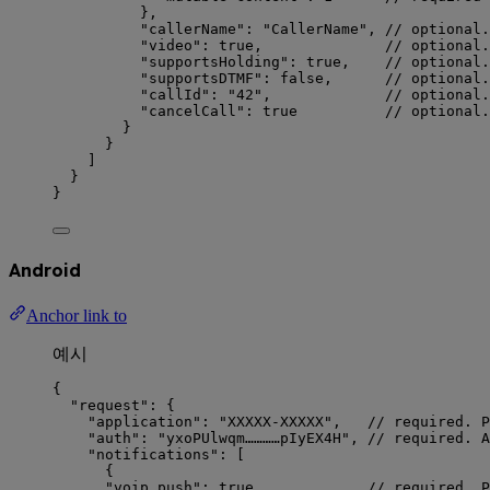
},
"callerName"
: 
"
CallerName
"
, 
// optional.
"video"
: 
true
,              
// optional.
"supportsHolding"
: 
true
,    
// optional.
"supportsDTMF"
: 
false
,      
// optional.
"callId"
: 
"
42
"
,             
// optional.
"cancelCall"
: 
true
// optional.
}
}
]
}
}
Android
Anchor link to
예시
{
"request"
: {
"application"
: 
"
XXXXX-XXXXX
"
,   
// required. P
"auth"
: 
"
yxoPUlwqm…………pIyEX4H
"
, 
// required. A
"notifications"
: [
{
"voip_push"
: 
true
,            
// required. P