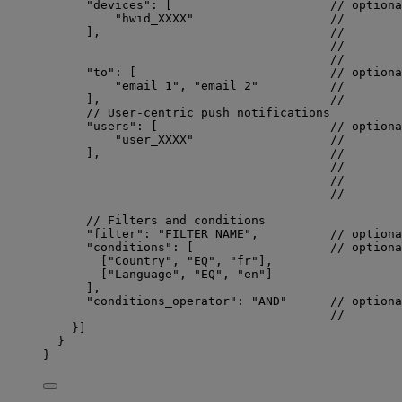
"devices"
: [                      
// optiona
"
hwid_XXXX
"
//        
],                                
//        
//        
//        
"to"
: [                           
// optiona
"
email_1
"
, 
"
email_2
"
//        
],                                
//        
// User-centric push notifications
"users"
: [                        
// optiona
"
user_XXXX
"
//        
],                                
//        
//        
//        
//        
// Filters and conditions
"filter"
: 
"
FILTER_NAME
"
,          
// optiona
"conditions"
: [                   
// optiona
[
"
Country
"
, 
"
EQ
"
, 
"
fr
"
],
[
"
Language
"
, 
"
EQ
"
, 
"
en
"
]
],
"conditions_operator"
: 
"
AND
"
// optiona
//        
}]
}
}