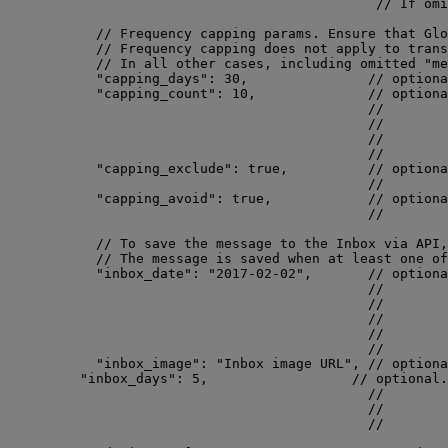
// If omi
// Frequency capping params. Ensure that Glo
// Frequency capping does not apply to trans
// In all other cases, including omitted "me
"capping_days"
: 
30
,               
// optiona
"capping_count"
: 
10
,              
// optiona
//        
//        
//        
//        
"capping_exclude"
: 
true
,          
// optiona
//        
"capping_avoid"
: 
true
,            
// optiona
//        
// To save the message to the Inbox via API,
// The message is saved when at least one of
"inbox_date"
: 
"
2017-02-02
"
,       
// optiona
//        
//        
//        
//        
//        
"inbox_image"
: 
"
Inbox image URL
"
, 
// optiona
"inbox_days"
: 
5
,                  
// optional.
//        
//        
//        