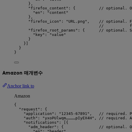
},
"firefox_content"
: {          
// optional. O
"en"
: 
"
content
"
},
"firefox_icon"
: 
"
URL.png
"
,    
// optional. F
//           f
"firefox_root_params"
: {      
// optional. S
"key"
: 
"
value
"
}
}]
}
}
Amazon 매개변수
Anchor link to
Amazon
{
"request"
: {
"application"
: 
"
12345-67891
"
,   
// required. P
"auth"
: 
"
yxoPUlwqm…………pIyEX4H
"
, 
// required. A
"notifications"
: [{
"adm_header"
: {               
// optional. O
"en"
: 
"
header
"