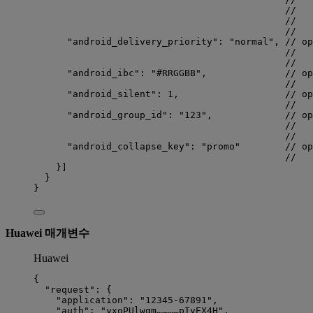
//   
//   
//   
"android_delivery_priority"
: 
"
normal
"
, 
// op
//   
//   
"android_ibc"
: 
"
#RRGGBB
"
,              
// op
//   
"android_silent"
: 
1
,                   
// op
//   
"android_group_id"
: 
"
123
"
,             
// op
//   
//   
"android_collapse_key"
: 
"
promo
"
// op
//   
}]
}
}
Huawei 매개변수
Huawei
{
"request"
: {
"application"
: 
"
12345-67891
"
,                 
"auth"
: 
"
yxoPUlwqm…………pIyEX4H
"
,               