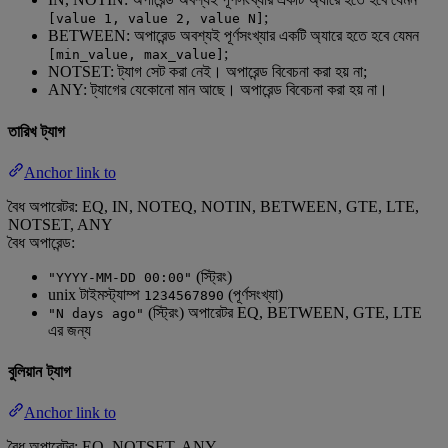
;
[value 1, value 2, value N]
BETWEEN: অপারেন্ড অবশ্যই পূর্ণসংখ্যার একটি অ্যারে হতে হবে যেমন
;
[min_value, max_value]
NOTSET: ট্যাগ সেট করা নেই। অপারেন্ড বিবেচনা করা হয় না;
ANY: ট্যাগের যেকোনো মান আছে। অপারেন্ড বিবেচনা করা হয় না।
তারিখ ট্যাগ
Anchor link to
বৈধ অপারেটর: EQ, IN, NOTEQ, NOTIN, BETWEEN, GTE, LTE,
NOTSET, ANY
বৈধ অপারেন্ড:
(স্ট্রিং)
"YYYY-MM-DD 00:00"
unix টাইমস্ট্যাম্প
(পূর্ণসংখ্যা)
1234567890
(স্ট্রিং) অপারেটর EQ, BETWEEN, GTE, LTE
"N days ago"
এর জন্য
বুলিয়ান ট্যাগ
Anchor link to
বৈধ অপারেটর: EQ, NOTSET, ANY