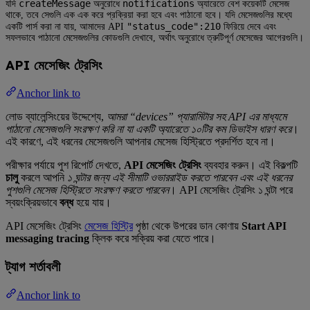
createMessage
notifications
যদি
অনুরোধে
অ্যারেতে বেশ কয়েকটি মেসেজ
থাকে, তবে সেগুলি এক এক করে প্রক্রিয়া করা হবে এবং পাঠানো হবে। যদি মেসেজগুলির মধ্যে
"status_code":210
একটি পার্স করা না যায়, আমাদের API
ফিরিয়ে দেবে এবং
সফলভাবে পাঠানো মেসেজগুলির কোডগুলি দেখাবে, অর্থাৎ অনুরোধে ত্রুটিপূর্ণ মেসেজের আগেরগুলি।
API মেসেজিং ট্রেসিং
Anchor link to
লোড ব্যালেন্সিংয়ের উদ্দেশ্যে,
আমরা “devices” প্যারামিটার সহ API এর মাধ্যমে
পাঠানো মেসেজগুলি সংরক্ষণ করি না যা একটি অ্যারেতে ১০টির কম ডিভাইস ধারণ করে
।
এই কারণে, এই ধরনের মেসেজগুলি আপনার মেসেজ হিস্ট্রিতে প্রদর্শিত হবে না।
পরীক্ষার পর্যায়ে পুশ রিপোর্ট দেখতে,
API মেসেজিং ট্রেসিং
ব্যবহার করুন। এই বিকল্পটি
চালু
করলে আপনি
১ ঘন্টার জন্য এই সীমাটি ওভাররাইড করতে পারবেন এবং এই ধরনের
পুশগুলি মেসেজ হিস্ট্রিতে সংরক্ষণ করতে পারবেন
। API মেসেজিং ট্রেসিং ১ ঘন্টা পরে
স্বয়ংক্রিয়ভাবে
বন্ধ
হয়ে যায়।
API মেসেজিং ট্রেসিং
মেসেজ হিস্ট্রি
পৃষ্ঠা থেকে উপরের ডান কোণায়
Start API
messaging tracing
ক্লিক করে সক্রিয় করা যেতে পারে।
ট্যাগ শর্তাবলী
Anchor link to