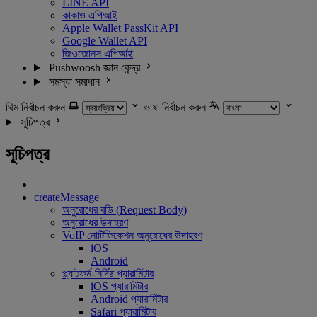
LINE API
কাকাও এপিআই
Apple Wallet PassKit API
Google Wallet API
জিওজোনস এপিআই
Pushwoosh জ্ঞান কেন্দ্র
সমস্যা সমাধান
থিম নির্বাচন করুন
ভাষা নির্বাচন করুন
সূচিপত্র
সূচিপত্র
createMessage
অনুরোধের বডি (Request Body)
অনুরোধের উদাহরণ
VoIP নোটিফিকেশন অনুরোধের উদাহরণ
iOS
Android
প্ল্যাটফর্ম-নির্দিষ্ট প্যারামিটার
iOS প্যারামিটার
Android প্যারামিটার
Safari প্যারামিটার