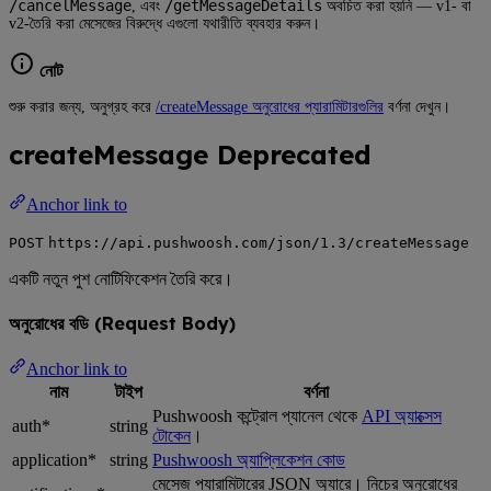
/cancelMessage
/getMessageDetails
, এবং
অবচিত করা হয়নি — v1- বা
v2-তৈরি করা মেসেজের বিরুদ্ধে এগুলো যথারীতি ব্যবহার করুন।
নোট
শুরু করার জন্য, অনুগ্রহ করে
/createMessage অনুরোধের প্যারামিটারগুলির
বর্ণনা দেখুন।
createMessage
Deprecated
Anchor link to
POST
https://api.pushwoosh.com/json/1.3/createMessage
একটি নতুন পুশ নোটিফিকেশন তৈরি করে।
অনুরোধের বডি (Request Body)
Anchor link to
নাম
টাইপ
বর্ণনা
Pushwoosh কন্ট্রোল প্যানেল থেকে
API অ্যাক্সেস
auth*
string
টোকেন
।
application*
string
Pushwoosh অ্যাপ্লিকেশন কোড
মেসেজ প্যারামিটারের JSON অ্যারে। নিচের অনুরোধের