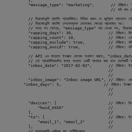
},
"message_type"
: 
"
marketing
"
,       
// ঐচ্ছিক
// যদি বাদ 
// ফ্রিকোয়েন্সি ক্যাপিং প্যারামিটার। নিশ্চিত করুন যে কন্ট্রোল প্যানেলে 
// ফ্রিকোয়েন্সি ক্যাপিং লেনদেনমূলক মেসেজের ক্ষেত্রে প্রযোজ্য নয়।
// অন্য সব ক্ষেত্রে, "message_type" বাদ দেওয়া সহ, ফ্রিকোয়েন্
"capping_days"
: 
30
,               
// ঐচ্ছিক। ফ্রিক
"capping_count"
: 
10
,              
// ঐচ্ছিক। একট
"capping_exclude"
: 
true
,          
// ঐচ্ছিক। যদি
"capping_avoid"
: 
true
,            
// ঐচ্ছিক। যদি
// API এর মাধ্যমে ইনবক্সে মেসেজ সংরক্ষণ করতে, "inbox_da
// এই প্যারামিটারগুলির মধ্যে অন্তত একটি ব্যবহার করা হলে মেসেজটি সং
"inbox_date"
: 
"
2017-02-02
"
,       
// ঐচ্ছিক। ইন
//           ন
//           
"inbox_image"
: 
"
Inbox image URL
"
, 
// ঐচ্ছিক। মে
"inbox_days"
: 
5
,                  
// ঐচ্ছিক। ইনবক্
//           
//           
"devices"
: [                      
// ঐচ্ছিক। টার
"
hwid_XXXX
"
//          
],                                
//           য
"to"
: [                           
// ঐচ্ছিক। ইমে
"
email_1
"
, 
"
email_2
"
//          
],                                
//          
// ব্যবহারকারী-কেন্দ্রিক পুশ নোটিফিকেশন