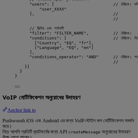
"users"
: [                        
// ঐচ্ছিক। যদি
"
user_XXXX
"
],                                
//          
//           প
// ফিল্টার এবং শর্তাবলী
"filter"
: 
"
FILTER_NAME
"
,          
// ঐচ্ছিক।
"conditions"
: [                   
// ঐচ্ছিক। নিচ
[
"
Country
"
, 
"
EQ
"
, 
"
fr
"
],
[
"
Language
"
, 
"
EQ
"
, 
"
en
"
]
],
"conditions_operator"
: 
"
AND
"
// ঐচ্ছিক। শর্
//         
}]
}
}
VoIP নোটিফিকেশন অনুরোধের উদাহরণ
Anchor link to
Pushwoosh iOS এবং Android এর জন্য VoIP-স্টাইল কল নোটিফিকেশন সমর্থন
করে।
নিচে আপনি প্রতিটি প্ল্যাটফর্মের জন্য API
অনুরোধের উদাহরণ
createMessage
খুঁজে পেতে পারেন।