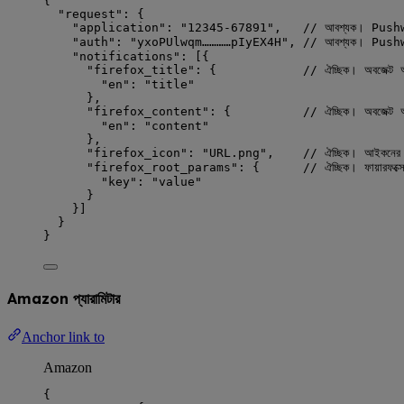
{
"request"
: {
"application"
: 
"
12345-67891
"
,   
// আবশ্যক। Pushwo
"auth"
: 
"
yxoPUlwqm…………pIyEX4H
"
, 
// আবশ্যক। Pushwoo
"notifications"
: [{
"firefox_title"
: {            
// ঐচ্ছিক। অবজেক্ট 
"en"
: 
"
title
"
},
"firefox_content"
: {          
// ঐচ্ছিক। অবজেক্ট অ
"en"
: 
"
content
"
},
"firefox_icon"
: 
"
URL.png
"
,    
// ঐচ্ছিক। আইকনের সম
"firefox_root_params"
: {      
// ঐচ্ছিক। ফায়ারফক্সে
"key"
: 
"
value
"
}
}]
}
}
Amazon প্যারামিটার
Anchor link to
Amazon
{