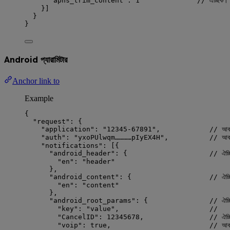
"apns_trim_content"
: 
1
// ঐচ্ছিক। (
}]
}
}
Android প্যারামিটার
Anchor link to
Example
{
"request"
: {
"application"
: 
"
12345-67891
"
,            
// আবশ
"auth"
: 
"
yxoPUlwqm…………pIyEX4H
"
,          
// আবশ
"notifications"
: [{
"android_header"
: {                    
// ঐচ্
"en"
: 
"
header
"
},
"android_content"
: {                   
// ঐচ্
"en"
: 
"
content
"
},
"android_root_params"
: {               
// ঐচ্ছ
"key"
: 
"
value
"
,                      
//     
"CancelID"
: 
12345678
,                
// ঐচ্ছ
"voip"
: 
true
,                        
// আবশ্