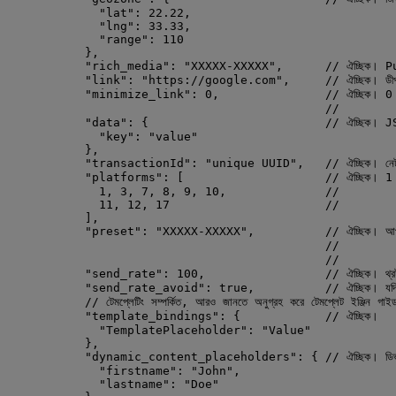
"lat"
: 
22.22
,
"lng"
: 
33.33
,
"range"
: 
110
},
"rich_media"
: 
"
XXXXX-XXXXX
"
,      
// ঐচ্ছিক। Pus
"link"
: 
"
https://google.com
"
,     
// ঐচ্ছিক। ড
"minimize_link"
: 
0
,               
// ঐচ্ছিক। 0
//           দ
"data"
: {                         
// ঐচ্ছিক। JSO
"key"
: 
"
value
"
},
"transactionId"
: 
"
unique UUID
"
,   
// ঐচ্ছিক। নেট
"platforms"
: [                    
// ঐচ্ছিক।
1
, 
3
, 
7
, 
8
, 
9
, 
10
,              
//        
11
, 
12
, 
17
//        
],
"preset"
: 
"
XXXXX-XXXXX
"
,          
// ঐচ্ছিক। আপন
//           অ
//           ত
"send_rate"
: 
100
,                 
// ঐচ্ছিক। থ্র
"send_rate_avoid"
: 
true
,          
// ঐচ্ছিক। যদি
// টেমপ্লেটিং সম্পর্কিত, আরও জানতে অনুগ্রহ করে টেমপ্লেট ইঞ্জিন গাইড
"template_bindings"
: {            
// ঐচ্ছিক।
"TemplatePlaceholder"
: 
"
Value
"
},
"dynamic_content_placeholders"
: { 
// ঐচ্ছিক। ডিভাই
"firstname"
: 
"
John
"
,
"lastname"
: 
"
Doe
"