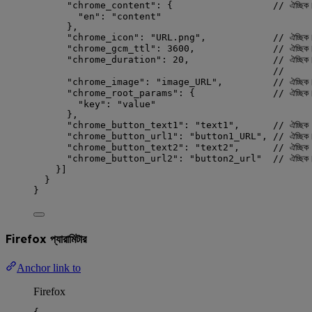
"chrome_content"
: {                  
// ঐচ্ছিক।
"en"
: 
"
content
"
},
"chrome_icon"
: 
"
URL.png
"
,            
// ঐচ্ছিক।
"chrome_gcm_ttl"
: 
3600
,              
// ঐচ্ছিক।
"chrome_duration"
: 
20
,               
// ঐচ্ছিক।
//        
"chrome_image"
: 
"
image_URL
"
,         
// ঐচ্ছি
"chrome_root_params"
: {              
// ঐচ্ছিক।
"key"
: 
"
value
"
},
"chrome_button_text1"
: 
"
text1
"
,      
// ঐচ্ছিক
"chrome_button_url1"
: 
"
button1_URL
"
, 
// ঐচ্ছি
"chrome_button_text2"
: 
"
text2
"
,      
// ঐচ্ছিক
"chrome_button_url2"
: 
"
button2_url
"
// ঐচ্ছি
}]
}
}
Firefox প্যারামিটার
Anchor link to
Firefox