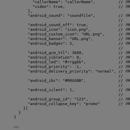
"callerName"
: 
"
callerName
"
,          
// ঐচ্
"video"
: 
true
,                       
// ঐচ্ছ
},
"android_sound"
: 
"
soundfile
"
,          
// ঐচ্
//    
"android_sound_off"
: 
true
,             
// ঐচ্ছ
"android_icon"
: 
"
icon.png
"
,            
// ঐচ্
"android_custom_icon"
: 
"
URL.png
"
,      
// ঐচ্
"android_banner"
: 
"
URL.png
"
,           
// ঐচ্
"android_badges"
: 
5
,                   
// ঐচ্
//    
"android_gcm_ttl"
: 
3600
,               
// ঐচ্ছ
"android_vibration"
: 
0
,                
// ঐচ্ছ
"android_led"
: 
"
#rrggbb
"
,              
// ঐচ্
"android_priority"
: 
-1
,                
// ঐচ্
"android_delivery_priority"
: 
"
normal
"
, 
// ঐচ
//    
"android_ibc"
: 
"
#RRGGBB
"
,              
// ঐচ্
//   
"android_silent"
: 
1
,                   
// ঐচ্ছ
//     
"android_group_id"
: 
"
123
"
,             
// ঐচ্ছ
"android_collapse_key"
: 
"
promo
"
// ঐচ্
}]
}
}