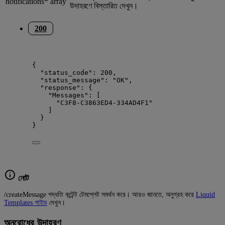
notifications*
array
উদাহরণে বিস্তারিত দেখুন।
200
{
"status_code"
: 
200
,
"status_message"
: 
"
OK
"
,
"response"
: {
"Messages"
: [
"
C3F8-C3863ED4-334AD4F1
"
]
}
}
নোট
/createMessage পদ্ধতি কন্টেন্ট টেমপ্লেট সমর্থন করে। আরও জানতে, অনুগ্রহ করে
Liquid
Templates গাইড
দেখুন।
অনুরোধের উদাহরণ