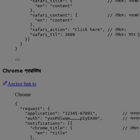
"safari_title"
: {              
// ঐচ্ছিক। অবজেক্ট 
"en"
: 
"
content
"
},
"safari_content"
: {            
// ঐচ্ছিক। অবজেক্ট অ
"en"
: 
"
content
"
},
"safari_action"
: 
"
Click here
"
, 
// ঐচ্ছিক।
"safari_ttl"
: 
3600
// ঐচ্ছিক। টাইম টু 
}]
}
}
Chrome প্যারামিটার
Anchor link to
Chrome
{
"request"
: {
"application"
: 
"
12345-67891
"
,          
// আবশ্য
"auth"
: 
"
yxoPUlwqm…………pIyEX4H
"
,        
// আবশ্যক
"notifications"
: [{
"chrome_title"
: {                    
// ঐচ্ছিক।
"en"
: 
"
title
"
},