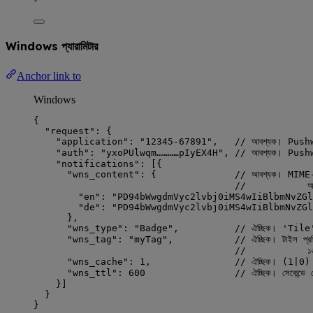
Windows প্যারামিটার
Anchor link to
Windows
{
"request"
: {
"application"
: 
"
12345-67891
"
,   
// আবশ্যক। Pushwo
"auth"
: 
"
yxoPUlwqm…………pIyEX4H
"
, 
// আবশ্যক। Pushwoo
"notifications"
: [{
"wns_content"
: {              
// আবশ্যক। MIME-এ
//           অবজেক
"en"
: 
"
PD94bWwgdmVyc2lvbj0iMS4wIiBlbmNvZGl
"de"
: 
"
PD94bWwgdmVyc2lvbj0iMS4wIiBlbmNvZGl
},
"wns_type"
: 
"
Badge
"
,          
// ঐচ্ছিক। 'Ti
"wns_tag"
: 
"
myTag
"
,           
// ঐচ্ছিক। টাইল প্রতি
//           ১৬ অক
"wns_cache"
: 
1
,               
// ঐচ্ছিক। (1|0)
"wns_ttl"
: 
600
// ঐচ্ছিক। সেকেন্ডে 
}]
}
}