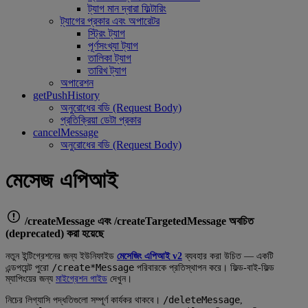
ট্যাগ মান দ্বারা ফিল্টারিং
ট্যাগের প্রকার এবং অপারেটর
স্ট্রিং ট্যাগ
পূর্ণসংখ্যা ট্যাগ
তালিকা ট্যাগ
তারিখ ট্যাগ
অপারেশন
getPushHistory
অনুরোধের বডি (Request Body)
প্রতিক্রিয়া ডেটা প্রকার
cancelMessage
অনুরোধের বডি (Request Body)
মেসেজ এপিআই
/createMessage এবং /createTargetedMessage অবচিত
(deprecated) করা হয়েছে
নতুন ইন্টিগ্রেশনের জন্য ইউনিফাইড
মেসেজিং এপিআই v2
ব্যবহার করা উচিত — একটি
/create*Message
এন্ডপয়েন্ট পুরো
পরিবারকে প্রতিস্থাপন করে। ফিল্ড-বাই-ফিল্ড
ম্যাপিংয়ের জন্য
মাইগ্রেশন গাইড
দেখুন।
/deleteMessage
নিচের লিগ্যাসি পদ্ধতিগুলো সম্পূর্ণ কার্যকর থাকবে।
,