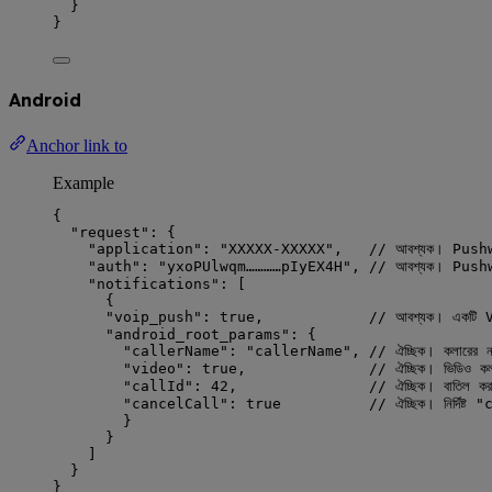
}
}
Android
Anchor link to
Example
{
"request"
: {
"application"
: 
"
XXXXX-XXXXX
"
,   
// আবশ্যক। Pushw
"auth"
: 
"
yxoPUlwqm…………pIyEX4H
"
, 
// আবশ্যক। Pushwoo
"notifications"
: [
{
"voip_push"
: 
true
,            
// আবশ্যক। একটি VoI
"android_root_params"
: {
"callerName"
: 
"
callerName
"
, 
// ঐচ্ছিক। কলারের
"video"
: 
true
,              
// ঐচ্ছিক। ভিডিও কল 
"callId"
: 
42
,               
// ঐচ্ছিক। বাতিল কর
"cancelCall"
: 
true
// ঐচ্ছিক। নির্দিষ
}
}
]
}
}