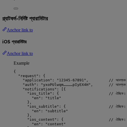
প্ল্যাটফর্ম-নির্দিষ্ট প্যারামিটার
Anchor link to
iOS প্যারামিটার
Anchor link to
Example
{
"request"
: {
"application"
: 
"
12345-67891
"
,         
// আবশ্যক
"auth"
: 
"
yxoPUlwqm…………pIyEX4H
"
,       
// আবশ্যক।
"notifications"
: [{
"ios_title"
: {                      
// ঐচ্ছিক। 
"en"
: 
"
title
"
},
"ios_subtitle"
: {                   
// ঐচ্ছিক। অ
"en"
: 
"
subtitle
"
},
"ios_content"
: {                    
// ঐচ্ছিক। অ
"en"
: 
"
content
"