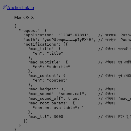
Anchor link to
Mac OS X
{
"request"
: {
"application"
: 
"
12345-67891
"
,   
// আবশ্যক। Pushwo
"auth"
: 
"
yxoPUlwqm…………pIyEX4H
"
, 
// আবশ্যক। Pushwoo
"notifications"
: [{
"mac_title"
: {                
// ঐচ্ছিক। অবজেক্ট অ
"en"
: 
"
title
"
},
"mac_subtitle"
: {             
// ঐচ্ছিক। পুশ নোটি
"en"
: 
"
subtitle
"
},
"mac_content"
: {              
// ঐচ্ছিক। পুশ নোটিফ
"en"
: 
"
content
"
},
"mac_badges"
: 
3
,              
// ঐচ্ছিক।
"mac_sound"
: 
"
sound.caf
"
,     
// ঐচ্ছিক।
"mac_sound_off"
: 
true
,        
// ঐচ্ছিক। "mac_sound
"mac_root_params"
: {          
// ঐচ্ছিক।
"content-available"
: 
1
},
"mac_ttl"
: 
3600
// ঐচ্ছিক। টাইম টু লি
}]
}
}