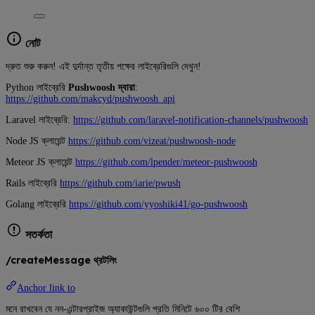
নোট
দ্রুত শুরু করুন! এই দুর্দান্ত তৃতীয় পক্ষের লাইব্রেরিগুলি দেখুন!
Python লাইব্রেরি
Pushwoosh দ্বারা
:
https://github.com/makcyd/pushwoosh_api
Laravel লাইব্রেরি:
https://github.com/laravel-notification-channels/pushwoosh
Node JS ক্লায়েন্ট
https://github.com/vizeat/pushwoosh-node
Meteor JS ক্লায়েন্ট
https://github.com/lpender/meteor-pushwoosh
Rails লাইব্রেরি
https://github.com/iarie/pwush
Golang লাইব্রেরি
https://github.com/yyoshiki41/go-pushwoosh
সতর্কতা
/createMessage থ্রটলিং
Anchor link to
মনে রাখবেন যে নন-এন্টারপ্রাইজ অ্যাকাউন্টগুলি প্রতি মিনিটে ৬০০ টির বেশি