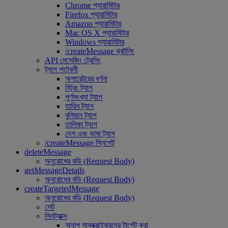
Chrome প্যারামিটার
Firefox প্যারামিটার
Amazon প্যারামিটার
Mac OS X প্যারামিটার
Windows প্যারামিটার
/createMessage থ্রটলিং
API মেসেজিং ট্রেসিং
ট্যাগ শর্তাবলী
অপারেটরের বর্ণনা
স্ট্রিং ট্যাগ
পূর্ণসংখ্যা ট্যাগ
তারিখ ট্যাগ
বুলিয়ান ট্যাগ
তালিকা ট্যাগ
দেশ এবং ভাষা ট্যাগ
/createMessage স্নিপেট
deleteMessage
অনুরোধের বডি (Request Body)
getMessageDetails
অনুরোধের বডি (Request Body)
createTargetedMessage
অনুরোধের বডি (Request Body)
সেট
সিনট্যাক্স
অ্যাপ সাবস্ক্রাইবারদের টার্গেট করা