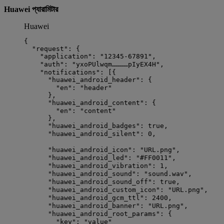
Huawei প্যারামিটার
Huawei
{
"request"
: {
"application"
: 
"
12345-67891
"
,                 
"auth"
: 
"
yxoPUlwqm…………pIyEX4H
"
,               
"notifications"
: [{
"huawei_android_header"
: {                  
"en"
: 
"
header
"
},
"huawei_android_content"
: {                 
"en"
: 
"
content
"
},
"huawei_android_badges"
: 
true
,              
"huawei_android_silent"
: 
0
,                 
"huawei_android_icon"
: 
"
URL.png
"
,           
"huawei_android_led"
: 
"
#FF0011
"
,            
"huawei_android_vibration"
: 
1
,              
"huawei_android_sound"
: 
"
sound.wav
"
,        
"huawei_android_sound_off"
: 
true
,           
"huawei_android_custom_icon"
: 
"
URL.png
"
,    
"huawei_android_gcm_ttl"
: 
2400
,             
"huawei_android_banner"
: 
"
URL.png
"
,         
"huawei_android_root_params"
: {             
"key"
: 
"
value
"