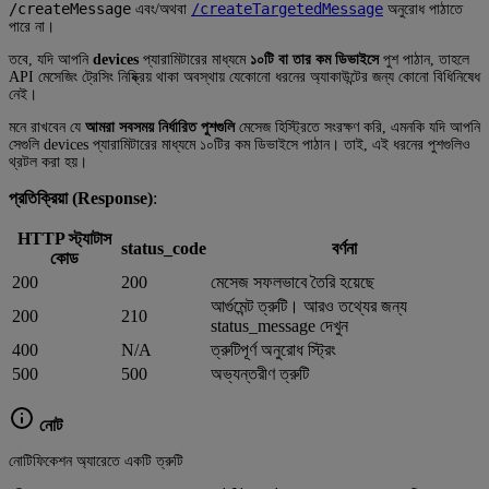
/createMessage
/createTargetedMessage
এবং/অথবা
অনুরোধ পাঠাতে
পারে না।
তবে, যদি আপনি
devices
প্যারামিটারের মাধ্যমে
১০টি বা তার কম ডিভাইসে
পুশ পাঠান, তাহলে
API মেসেজিং ট্রেসিং নিষ্ক্রিয় থাকা অবস্থায় যেকোনো ধরনের অ্যাকাউন্টের জন্য কোনো বিধিনিষেধ
নেই।
মনে রাখবেন যে
আমরা সবসময় নির্ধারিত পুশগুলি
মেসেজ হিস্ট্রিতে সংরক্ষণ করি, এমনকি যদি আপনি
সেগুলি devices প্যারামিটারের মাধ্যমে ১০টির কম ডিভাইসে পাঠান। তাই, এই ধরনের পুশগুলিও
থ্রটল করা হয়।
প্রতিক্রিয়া (Response)
:
HTTP স্ট্যাটাস
status_code
বর্ণনা
কোড
200
200
মেসেজ সফলভাবে তৈরি হয়েছে
আর্গুমেন্ট ত্রুটি। আরও তথ্যের জন্য
200
210
status_message দেখুন
400
N/A
ত্রুটিপূর্ণ অনুরোধ স্ট্রিং
500
500
অভ্যন্তরীণ ত্রুটি
নোট
নোটিফিকেশন অ্যারেতে একটি ত্রুটি