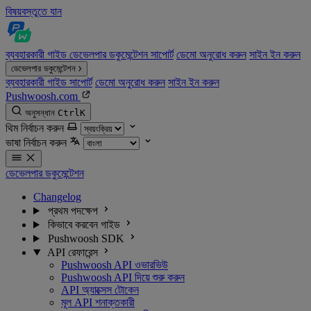
বিষয়বস্তুতে যান
ব্যবহারকারী গাইড
ডেভেলপার ডকুমেন্টেশন
সাপোর্ট
ডেমো অনুরোধ করুন
সাইন ইন করুন
ডেভেলপার ডকুমেন্টেশন
ব্যবহারকারী গাইড
সাপোর্ট
ডেমো অনুরোধ করুন
সাইন ইন করুন
Pushwoosh.com
অনুসন্ধান
Ctrl
K
থিম নির্বাচন করুন
ভাষা নির্বাচন করুন
ডেভেলপার ডকুমেন্টেশন
Changelog
প্রথম পদক্ষেপ
কিভাবে করবেন গাইড
Pushwoosh SDK
API রেফারেন্স
Pushwoosh API ওভারভিউ
Pushwoosh API দিয়ে শুরু করুন
API অ্যাক্সেস টোকেন
মূল API শনাক্তকারী