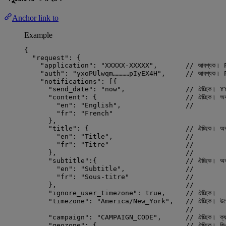
Anchor link to
Example
{
"request"
: {
"application"
: 
"
XXXXX-XXXXX
"
,       
// আবশ্যক। P
"auth"
: 
"
yxoPUlwqm…………pIyEX4H
"
,     
// আবশ্যক। Pu
"notifications"
: [{
"send_date"
: 
"
now
"
,               
// ঐচ্ছিক। 
"content"
: {                      
// ঐচ্ছিক। অবজে
"en"
: 
"
English
"
,                
//         
"fr"
: 
"
French
"
},
"title"
: {                        
// ঐচ্ছিক। অবজে
"en"
: 
"
Title
"
,                  
//           প্
"fr"
: 
"
Titre
"
//        
},                                
//           নিচ
"subtitle"
:{                      
// ঐচ্ছিক। অবজে
"en"
: 
"
Subtitle
"
,               
//           প্
"fr"
: 
"
Sous-titre
"
//        
},                                
//           নিচ
"ignore_user_timezone"
: 
true
,     
// ঐচ্ছিক।
"timezone"
: 
"
America/New_York
"
,   
// ঐচ্ছিক। উ
//         
"campaign"
: 
"
CAMPAIGN_CODE
"
,      
// ঐচ্ছিক। ক্য
"geozone"
: {                      
// ঐচ্ছিক। জি