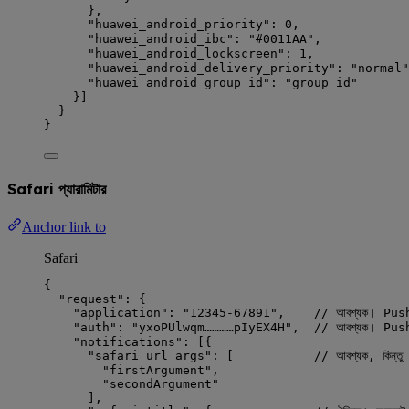
},
"huawei_android_priority"
: 
0
,               
"huawei_android_ibc"
: 
"
#0011AA
"
,            
"huawei_android_lockscreen"
: 
1
,             
"huawei_android_delivery_priority"
: 
"
normal
"
"huawei_android_group_id"
: 
"
group_id
"
}]
}
}
Safari প্যারামিটার
Anchor link to
Safari
{
"request"
: {
"application"
: 
"
12345-67891
"
,    
// আবশ্যক। Push
"auth"
: 
"
yxoPUlwqm…………pIyEX4H
"
,  
// আবশ্যক। Pushwo
"notifications"
: [{
"safari_url_args"
: [           
// আবশ্যক, কিন্তু 
"
firstArgument
"
,
"
secondArgument
"
],