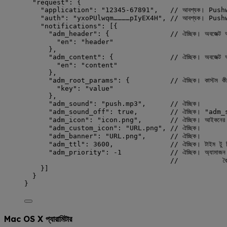
"request"
: {
"application"
: 
"
12345-67891
"
,   
// আবশ্যক। Pushwo
"auth"
: 
"
yxoPUlwqm…………pIyEX4H
"
, 
// আবশ্যক। Pushwoo
"notifications"
: [{
"adm_header"
: {               
// ঐচ্ছিক। অবজেক্ট 
"en"
: 
"
header
"
},
"adm_content"
: {              
// ঐচ্ছিক। অবজেক্ট অ
"en"
: 
"
content
"
},
"adm_root_params"
: {          
// ঐচ্ছিক। কাস্টম কী-
"key"
: 
"
value
"
},
"adm_sound"
: 
"
push.mp3
"
,      
// ঐচ্ছিক।
"adm_sound_off"
: 
true
,        
// ঐচ্ছিক। "adm_sound
"adm_icon"
: 
"
icon.png
"
,       
// ঐচ্ছিক। আইকনের স
"adm_custom_icon"
: 
"
URL.png
"
, 
// ঐচ্ছিক।
"adm_banner"
: 
"
URL.png
"
,      
// ঐচ্ছিক।
"adm_ttl"
: 
3600
,              
// ঐচ্ছিক। টাইম টু লি
"adm_priority"
: 
-1
// ঐচ্ছিক। অ্যামাজন প
//           বৈ
}]
}
}
Mac OS X প্যারামিটার