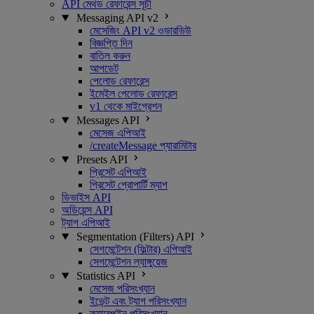
API মেথড রেফারেন্স সূচী
Messaging API v2
মেসেজিং API v2 ওভারভিউ
বিজ্ঞপ্তি দিন
বাতিল করুন
আপডেট
পেলোড রেফারেন্স
ইমেইল পেলোড রেফারেন্স
v1 থেকে মাইগ্রেশন
Messages API
মেসেজ এপিআই
/createMessage প্যারামিটার
Presets API
প্রিসেট এপিআই
প্রিসেট প্রোপার্টি ম্যাপ
ডিভাইস API
অডিয়েন্স API
ট্যাগ এপিআই
Segmentation (Filters) API
সেগমেন্টেশন (ফিল্টার) এপিআই
সেগমেন্টেশন ল্যাঙ্গুয়েজ
Statistics API
মেসেজ পরিসংখ্যান
ইভেন্ট এবং ট্যাগ পরিসংখ্যান
ক্যাম্পেইন পরিসংখ্যান