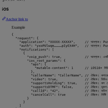
iOS
Anchor link to
Example
{
"request"
: {
"application"
: 
"
XXXXX-XXXXX
"
,     
// আবশ্যক। Pus
"auth"
: 
"
yxoPUlwqm…………pIyEX4H
"
,   
// আবশ্যক। Push
"notifications"
: [
{
"voip_push"
: 
true
,            
// আবশ্যক। একটি 
"ios_root_params"
: {
"aps"
: {
"mutable-content"
: 
1
// iOS10+ মিডিয়া
},
"callerName"
: 
"
CallerName
"
, 
// ঐচ্ছিক। কলার
"video"
: 
true
,              
// ঐচ্ছিক। ভিডিও 
"supportsHolding"
: 
true
,    
// ঐচ্ছিক। কল হোল্ড
"supportsDTMF"
: 
false
,      
// ঐচ্ছিক। ডুয়াল-টো
"callId"
: 
"
42
"
,             
// ঐচ্ছিক। বাতিল
"cancelCall"
: 
true
// ঐচ্ছিক। নির্
}
}
]