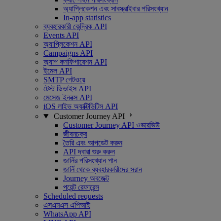
অ্যাপ্লিকেশন এবং সাবস্ক্রাইবার পরিসংখ্যান
In-app statistics
ব্যবহারকারী কেন্দ্রিক API
Events API
অ্যাপ্লিকেশন API
Campaigns API
অ্যাপ কনফিগারেশন API
ইমেল API
SMTP গেটওয়ে
টেস্ট ডিভাইস API
মেসেজ ইনবক্স API
iOS লাইভ অ্যাক্টিভিটিস API
Customer Journey API
Customer Journey API ওভারভিউ
জীবনচক্র
তৈরি এবং আপডেট করুন
API দ্বারা শুরু করুন
জার্নির পরিসংখ্যান পান
জার্নি থেকে ব্যবহারকারীদের সরান
Journey অবজেক্ট
পয়েন্ট রেফারেন্স
Scheduled requests
এসএমএস এপিআই
WhatsApp API