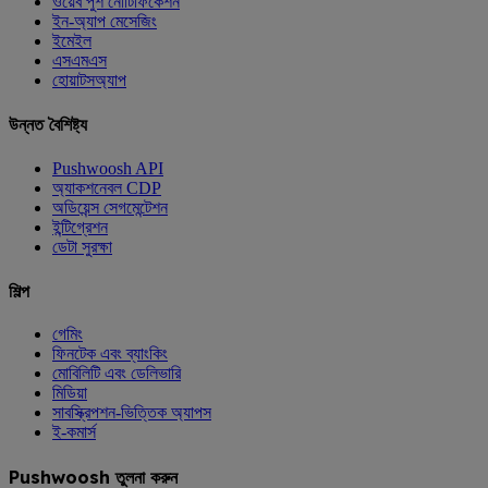
ওয়েব পুশ নোটিফিকেশন
ইন-অ্যাপ মেসেজিং
ইমেইল
এসএমএস
হোয়াটসঅ্যাপ
উন্নত বৈশিষ্ট্য
Pushwoosh API
অ্যাকশনেবল CDP
অডিয়েন্স সেগমেন্টেশন
ইন্টিগ্রেশন
ডেটা সুরক্ষা
শিল্প
গেমিং
ফিনটেক এবং ব্যাংকিং
মোবিলিটি এবং ডেলিভারি
মিডিয়া
সাবস্ক্রিপশন-ভিত্তিক অ্যাপস
ই-কমার্স
Pushwoosh তুলনা করুন