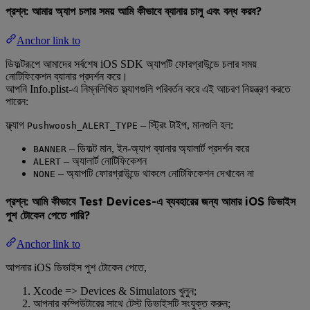
প্রশ্ন: আমার অ্যাপ চলার সময় আমি কীভাবে ব্যানার চালু এবং বন্ধ করব?
Anchor link to
ডিফল্টরূপে আমাদের সর্বশেষ iOS SDK অ্যাপটি ফোরগ্রাউন্ডে চলার সময়
নোটিফিকেশন ব্যানার প্রদর্শন করে।
আপনি Info.plist-এ নিম্নলিখিত ফ্ল্যাগগুলি পরিবর্তন করে এই আচরণ নিয়ন্ত্রণ করতে
পারেন:
ফ্ল্যাগ
– স্ট্রিং টাইপ, মানগুলি হল:
Pushwoosh_ALERT_TYPE
– ডিফল্ট মান, ইন-অ্যাপ ব্যানার অ্যালার্ট প্রদর্শন করে
BANNER
– অ্যালার্ট নোটিফিকেশন
ALERT
– অ্যাপটি ফোরগ্রাউন্ডে থাকলে নোটিফিকেশন দেখাবেন না
NONE
প্রশ্ন: আমি কীভাবে Test Devices-এ ব্যবহারের জন্য আমার iOS ডিভাইস
পুশ টোকেন পেতে পারি?
Anchor link to
আপনার iOS ডিভাইস পুশ টোকেন পেতে,
Xcode => Devices & Simulators খুলুন;
আপনার কম্পিউটারের সাথে টেস্ট ডিভাইসটি সংযুক্ত করুন;