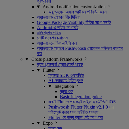
প্রশ্নাবলী
Android notification customization
অ্যান্ড্রয়েড অ্যাপ আইকন পরিবর্তন করুন
অ্যান্ড্রয়েড মোডাল রিচ মিডিয়া
Google Package Visibility নীতির সাথে সঙ্গতি
Android-এ লাইভ আপডেট
মাইগ্রেশন গাইড
নোটিফিকেশন চ্যানেল
অ্যান্ড্রয়েডে ভিওআইপি কল
অ্যান্ড্রয়েড অ্যাপে Pushwoosh লোকেশন মডিউল ব্যবহার
করা
Cross-platform Frameworks
ক্রস-প্ল্যাটফর্ম ফ্রেমওয়ার্ক গাইড
Flutter
ফ্লাটার SDK ওভারভিউ
AI-সহায়তায় ইন্টিগ্রেশন
Integration
দ্রুত শুরু
Basic integration guide
একটি Flutter প্রজেক্টে লাইভ অ্যাক্টিভিটি iOS
Pushwoosh Flutter Plugin v2.1.0+ এ
মাইগ্রেট করার সময় পরিচিত সমস্যা
Flutter-এর জন্য ব্যাজ সেট আপ করা
Expo
দ্রুত শুরু