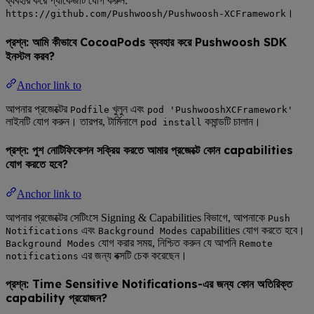
ব্যবহার করে প্যাকেজটি যোগ করুন:
।
https://github.com/Pushwoosh/Pushwoosh-XCFramework
প্রশ্ন: আমি কীভাবে CocoaPods ব্যবহার করে Pushwoosh SDK
ইনস্টল করব?
Anchor link to
আপনার প্রজেক্টের
খুলুন এবং
Podfile
pod 'PushwooshXCFramework'
লাইনটি যোগ করুন। তারপর, টার্মিনালে
কমান্ডটি চালান।
pod install
প্রশ্ন: পুশ নোটিফিকেশন সক্রিয় করতে আমার প্রজেক্টে কোন capabilities
যোগ করতে হবে?
Anchor link to
আপনার প্রজেক্টের সেটিংসে Signing & Capabilities বিভাগে, আপনাকে
Push
এবং
capabilities যোগ করতে হবে।
Notifications
Background Modes
যোগ করার সময়, নিশ্চিত করুন যে আপনি
Background Modes
Remote
এর জন্য বক্সটি চেক করেছেন।
notifications
প্রশ্ন: Time Sensitive Notifications-এর জন্য কোন অতিরিক্ত
capability প্রয়োজন?