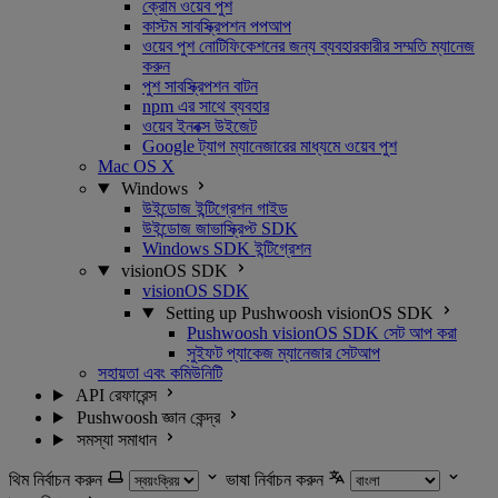
ক্রোম ওয়েব পুশ
কাস্টম সাবস্ক্রিপশন পপআপ
ওয়েব পুশ নোটিফিকেশনের জন্য ব্যবহারকারীর সম্মতি ম্যানেজ
করুন
পুশ সাবস্ক্রিপশন বাটন
npm এর সাথে ব্যবহার
ওয়েব ইনবক্স উইজেট
Google ট্যাগ ম্যানেজারের মাধ্যমে ওয়েব পুশ
Mac OS X
Windows
উইন্ডোজ ইন্টিগ্রেশন গাইড
উইন্ডোজ জাভাস্ক্রিপ্ট SDK
Windows SDK ইন্টিগ্রেশন
visionOS SDK
visionOS SDK
Setting up Pushwoosh visionOS SDK
Pushwoosh visionOS SDK সেট আপ করা
সুইফট প্যাকেজ ম্যানেজার সেটআপ
সহায়তা এবং কমিউনিটি
API রেফারেন্স
Pushwoosh জ্ঞান কেন্দ্র
সমস্যা সমাধান
থিম নির্বাচন করুন
ভাষা নির্বাচন করুন