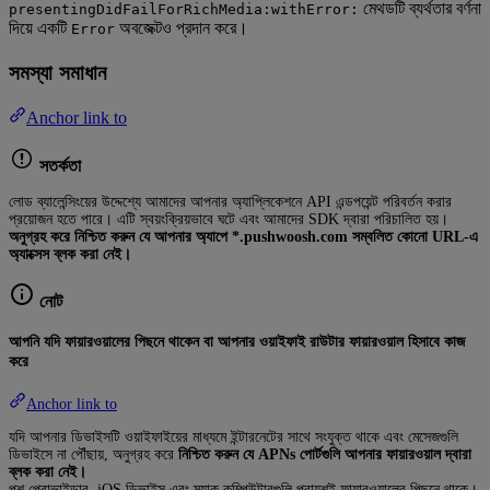
মেথডটি ব্যর্থতার বর্ণনা
presentingDidFailForRichMedia:withError:
দিয়ে একটি
অবজেক্টও প্রদান করে।
Error
সমস্যা সমাধান
Anchor link to
সতর্কতা
লোড ব্যালেন্সিংয়ের উদ্দেশ্যে আমাদের আপনার অ্যাপ্লিকেশনে API এন্ডপয়েন্ট পরিবর্তন করার
প্রয়োজন হতে পারে। এটি স্বয়ংক্রিয়ভাবে ঘটে এবং আমাদের SDK দ্বারা পরিচালিত হয়।
অনুগ্রহ করে নিশ্চিত করুন যে আপনার অ্যাপে *.pushwoosh.com সম্বলিত কোনো URL-এ
অ্যাক্সেস ব্লক করা নেই।
নোট
আপনি যদি ফায়ারওয়ালের পিছনে থাকেন বা আপনার ওয়াইফাই রাউটার ফায়ারওয়াল হিসাবে কাজ
করে
Anchor link to
যদি আপনার ডিভাইসটি ওয়াইফাইয়ের মাধ্যমে ইন্টারনেটের সাথে সংযুক্ত থাকে এবং মেসেজগুলি
ডিভাইসে না পৌঁছায়, অনুগ্রহ করে
নিশ্চিত করুন যে APNs পোর্টগুলি আপনার ফায়ারওয়াল দ্বারা
ব্লক করা নেই।
পুশ প্রোভাইডার, iOS ডিভাইস এবং ম্যাক কম্পিউটারগুলি প্রায়শই ফায়ারওয়ালের পিছনে থাকে।