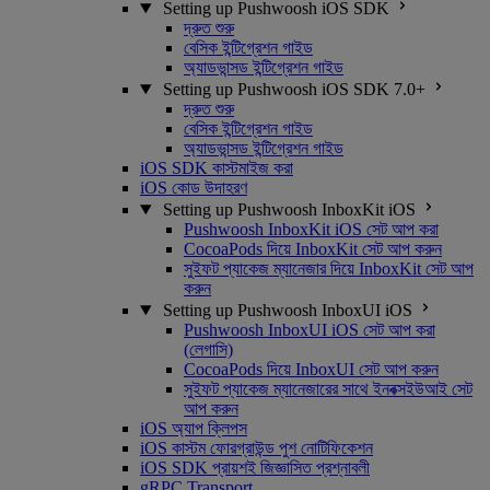
Setting up Pushwoosh iOS SDK
দ্রুত শুরু
বেসিক ইন্টিগ্রেশন গাইড
অ্যাডভান্সড ইন্টিগ্রেশন গাইড
Setting up Pushwoosh iOS SDK 7.0+
দ্রুত শুরু
বেসিক ইন্টিগ্রেশন গাইড
অ্যাডভান্সড ইন্টিগ্রেশন গাইড
iOS SDK কাস্টমাইজ করা
iOS কোড উদাহরণ
Setting up Pushwoosh InboxKit iOS
Pushwoosh InboxKit iOS সেট আপ করা
CocoaPods দিয়ে InboxKit সেট আপ করুন
সুইফট প্যাকেজ ম্যানেজার দিয়ে InboxKit সেট আপ
করুন
Setting up Pushwoosh InboxUI iOS
Pushwoosh InboxUI iOS সেট আপ করা
(লেগাসি)
CocoaPods দিয়ে InboxUI সেট আপ করুন
সুইফট প্যাকেজ ম্যানেজারের সাথে ইনবক্সইউআই সেট
আপ করুন
iOS অ্যাপ ক্লিপস
iOS কাস্টম ফোরগ্রাউন্ড পুশ নোটিফিকেশন
iOS SDK প্রায়শই জিজ্ঞাসিত প্রশ্নাবলী
gRPC Transport