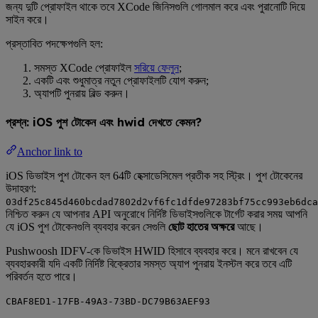
জন্য দুটি প্রোফাইল থাকে তবে XCode জিনিসগুলি গোলমাল করে এবং পুরানোটি দিয়ে
সাইন করে।
প্রস্তাবিত পদক্ষেপগুলি হল:
সমস্ত XCode প্রোফাইল
সরিয়ে ফেলুন
;
একটি এবং শুধুমাত্র নতুন প্রোফাইলটি যোগ করুন;
অ্যাপটি পুনরায় বিল্ড করুন।
প্রশ্ন: iOS পুশ টোকেন এবং hwid দেখতে কেমন?
Anchor link to
iOS ডিভাইস পুশ টোকেন হল 64টি হেক্সাডেসিমেল প্রতীক সহ স্ট্রিং। পুশ টোকেনের
উদাহরণ:
03df25c845d460bcdad7802d2vf6fc1dfde97283bf75cc993eb6dca
নিশ্চিত করুন যে আপনার API অনুরোধে নির্দিষ্ট ডিভাইসগুলিকে টার্গেট করার সময় আপনি
যে iOS পুশ টোকেনগুলি ব্যবহার করেন সেগুলি
ছোট হাতের অক্ষরে
আছে।
Pushwoosh IDFV-কে ডিভাইস HWID হিসাবে ব্যবহার করে। মনে রাখবেন যে
ব্যবহারকারী যদি একটি নির্দিষ্ট বিক্রেতার সমস্ত অ্যাপ পুনরায় ইনস্টল করে তবে এটি
পরিবর্তন হতে পারে।
CBAF8ED1-17FB-49A3-73BD-DC79B63AEF93