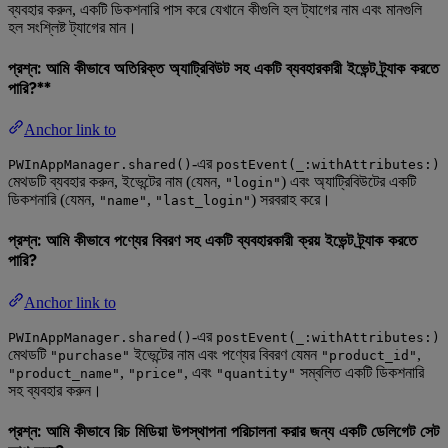
ব্যবহার করুন, একটি ডিকশনারি পাস করে যেখানে কীগুলি হল ট্যাগের নাম এবং মানগুলি
হল সংশ্লিষ্ট ট্যাগের মান।
প্রশ্ন: আমি কীভাবে অতিরিক্ত অ্যাট্রিবিউট সহ একটি ব্যবহারকারী ইভেন্ট ট্র্যাক করতে
পারি?**
Anchor link to
-এর
PWInAppManager.shared()
postEvent(_:withAttributes:)
মেথডটি ব্যবহার করুন, ইভেন্টের নাম (যেমন,
) এবং অ্যাট্রিবিউটের একটি
"login"
ডিকশনারি (যেমন,
,
) সরবরাহ করে।
"name"
"last_login"
প্রশ্ন: আমি কীভাবে পণ্যের বিবরণ সহ একটি ব্যবহারকারী ক্রয় ইভেন্ট ট্র্যাক করতে
পারি?
Anchor link to
-এর
PWInAppManager.shared()
postEvent(_:withAttributes:)
মেথডটি
ইভেন্টের নাম এবং পণ্যের বিবরণ যেমন
,
"purchase"
"product_id"
,
, এবং
সম্বলিত একটি ডিকশনারি
"product_name"
"price"
"quantity"
সহ ব্যবহার করুন।
প্রশ্ন: আমি কীভাবে রিচ মিডিয়া উপস্থাপনা পরিচালনা করার জন্য একটি ডেলিগেট সেট