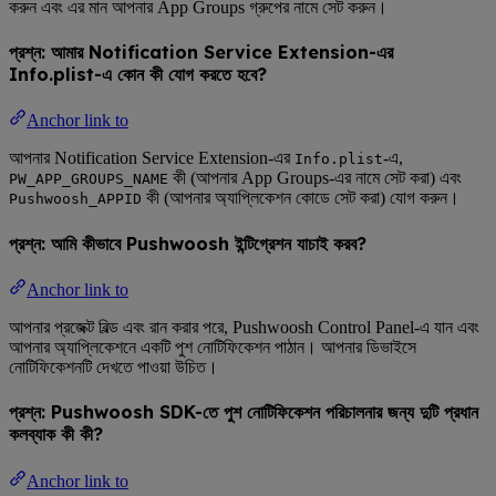
করুন এবং এর মান আপনার App Groups গ্রুপের নামে সেট করুন।
প্রশ্ন: আমার Notification Service Extension-এর
Info.plist-এ কোন কী যোগ করতে হবে?
Anchor link to
আপনার Notification Service Extension-এর
-এ,
Info.plist
কী (আপনার App Groups-এর নামে সেট করা) এবং
PW_APP_GROUPS_NAME
কী (আপনার অ্যাপ্লিকেশন কোডে সেট করা) যোগ করুন।
Pushwoosh_APPID
প্রশ্ন: আমি কীভাবে Pushwoosh ইন্টিগ্রেশন যাচাই করব?
Anchor link to
আপনার প্রজেক্ট বিল্ড এবং রান করার পরে, Pushwoosh Control Panel-এ যান এবং
আপনার অ্যাপ্লিকেশনে একটি পুশ নোটিফিকেশন পাঠান। আপনার ডিভাইসে
নোটিফিকেশনটি দেখতে পাওয়া উচিত।
প্রশ্ন: Pushwoosh SDK-তে পুশ নোটিফিকেশন পরিচালনার জন্য দুটি প্রধান
কলব্যাক কী কী?
Anchor link to