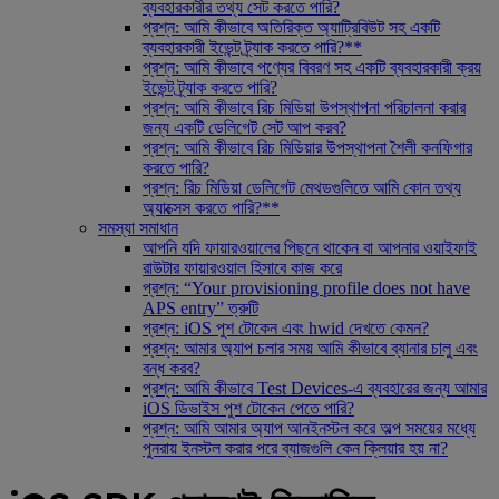
ব্যবহারকারীর তথ্য সেট করতে পারি?
প্রশ্ন: আমি কীভাবে অতিরিক্ত অ্যাট্রিবিউট সহ একটি
ব্যবহারকারী ইভেন্ট ট্র্যাক করতে পারি?**
প্রশ্ন: আমি কীভাবে পণ্যের বিবরণ সহ একটি ব্যবহারকারী ক্রয়
ইভেন্ট ট্র্যাক করতে পারি?
প্রশ্ন: আমি কীভাবে রিচ মিডিয়া উপস্থাপনা পরিচালনা করার
জন্য একটি ডেলিগেট সেট আপ করব?
প্রশ্ন: আমি কীভাবে রিচ মিডিয়ার উপস্থাপনা শৈলী কনফিগার
করতে পারি?
প্রশ্ন: রিচ মিডিয়া ডেলিগেট মেথডগুলিতে আমি কোন তথ্য
অ্যাক্সেস করতে পারি?**
সমস্যা সমাধান
আপনি যদি ফায়ারওয়ালের পিছনে থাকেন বা আপনার ওয়াইফাই
রাউটার ফায়ারওয়াল হিসাবে কাজ করে
প্রশ্ন: “Your provisioning profile does not have
APS entry” ত্রুটি
প্রশ্ন: iOS পুশ টোকেন এবং hwid দেখতে কেমন?
প্রশ্ন: আমার অ্যাপ চলার সময় আমি কীভাবে ব্যানার চালু এবং
বন্ধ করব?
প্রশ্ন: আমি কীভাবে Test Devices-এ ব্যবহারের জন্য আমার
iOS ডিভাইস পুশ টোকেন পেতে পারি?
প্রশ্ন: আমি আমার অ্যাপ আনইনস্টল করে অল্প সময়ের মধ্যে
পুনরায় ইনস্টল করার পরে ব্যাজগুলি কেন ক্লিয়ার হয় না?