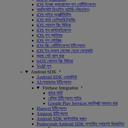
iOS ইমেজ ক্যারোসেল পুশ নোটিফিকেশন
পারসিস্টেন্ট ডিভাইস আইডি (কিচেইন)
iOS লাইভ অ্যাক্টিভিটিস
iOS বার্তা ডেলিভারি ট্র্যাকিং
iOS মোডাল রিচ মিডিয়া
iOS পুশ কাস্টমাইজেশন
iOS পুশ প্রাইমার
iOS পুশ স্টোরিজ
iOS রিচ নোটিফিকেশন ইন্টিগ্রেশন
iOS ইন-অ্যাপ মেসেজ থেকে কেনাকাটা
ব্যাজ সেট আপ করা
tvOS মোডাল রিচ মিডিয়া
VoIP পুশ
Android SDK
Android SDK ওভারভিউ
AI-সহায়তায় ইন্টিগ্রেশন
Firebase Integration
কুইক স্টার্ট
বেসিক ইন্টিগ্রেশন গাইড
Google Play Services কনফ্লিক্ট সমাধান করা
Huawei ইন্টিগ্রেশন
Amazon ইন্টিগ্রেশন
Android SDK কাস্টমাইজ করুন
Pushwoosh Android SDK সম্পর্কিত প্রায়শই জিজ্ঞাসিত