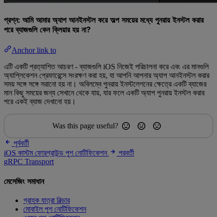
প্রশ্ন: আমি আমার অ্যাপ আনইনস্টল করে অল্প সময়ের মধ্যে পুনরায় ইনস্টল করার
পরে ব্যাজগুলি কেন ক্লিয়ার হয় না?
Anchor link to
এটি একটি প্রত্যাশিত আচরণ - ব্যাজগুলি iOS নিজেই পরিচালনা করে এবং এর মানগুলি
অ্যাপ্লিকেশন প্রেফারেন্সে সংরক্ষণ করা হয়, যা আপনি আপনার অ্যাপ আনইনস্টল করার
সময় সঙ্গে সঙ্গে সরানো হয় না। অবিলম্বে পুনরায় ইনস্টলেশনের ক্ষেত্রে একটি ব্যাজের
মান কিছু সময়ের জন্য সেখানে থেকে যায়, যার ফলে একটি অ্যাপ পুনরায় ইনস্টল করার
পরে একই ব্যাজ দেখানো হয়।
Was this page useful?
পূর্ববর্তী
iOS কাস্টম ফোরগ্রাউন্ড পুশ নোটিফিকেশন
পরবর্তী
gRPC Transport
মেসেজিং সমাধান
গ্রাহক যাত্রা বিল্ডার
মোবাইল পুশ নোটিফিকেশন