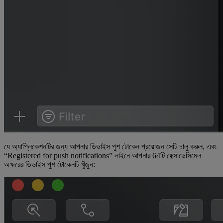
যে অ্যাপ্লিকেশনটির জন্য আপনার ডিভাইস পুশ টোকেন প্রয়োজন সেটি চালু করুন, এবং
“Registered for push notifications” লাইনে আপনার 64টি হেক্সাডেসিমেল
অক্ষরের ডিভাইস পুশ টোকেনটি খুঁজুন: