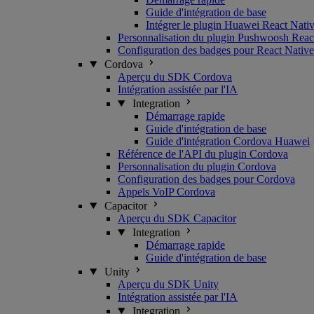
Guide d'intégration de base
Intégrer le plugin Huawei React Nati
Personnalisation du plugin Pushwoosh Reac
Configuration des badges pour React Native
Cordova
Aperçu du SDK Cordova
Intégration assistée par l'IA
Integration
Démarrage rapide
Guide d'intégration de base
Guide d'intégration Cordova Huawei
Référence de l'API du plugin Cordova
Personnalisation du plugin Cordova
Configuration des badges pour Cordova
Appels VoIP Cordova
Capacitor
Aperçu du SDK Capacitor
Integration
Démarrage rapide
Guide d'intégration de base
Unity
Aperçu du SDK Unity
Intégration assistée par l'IA
Integration