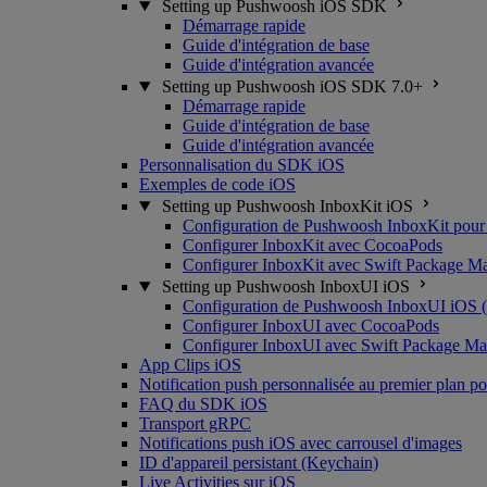
Setting up Pushwoosh iOS SDK
Démarrage rapide
Guide d'intégration de base
Guide d'intégration avancée
Setting up Pushwoosh iOS SDK 7.0+
Démarrage rapide
Guide d'intégration de base
Guide d'intégration avancée
Personnalisation du SDK iOS
Exemples de code iOS
Setting up Pushwoosh InboxKit iOS
Configuration de Pushwoosh InboxKit pour
Configurer InboxKit avec CocoaPods
Configurer InboxKit avec Swift Package M
Setting up Pushwoosh InboxUI iOS
Configuration de Pushwoosh InboxUI iOS (
Configurer InboxUI avec CocoaPods
Configurer InboxUI avec Swift Package Ma
App Clips iOS
Notification push personnalisée au premier plan p
FAQ du SDK iOS
Transport gRPC
Notifications push iOS avec carrousel d'images
ID d'appareil persistant (Keychain)
Live Activities sur iOS