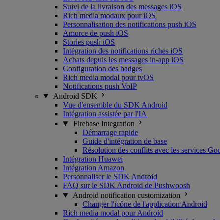
Suivi de la livraison des messages iOS
Rich media modaux pour iOS
Personnalisation des notifications push iOS
Amorce de push iOS
Stories push iOS
Intégration des notifications riches iOS
Achats depuis les messages in-app iOS
Configuration des badges
Rich media modal pour tvOS
Notifications push VoIP
Android SDK
Vue d'ensemble du SDK Android
Intégration assistée par l'IA
Firebase Integration
Démarrage rapide
Guide d'intégration de base
Résolution des conflits avec les services Go
Intégration Huawei
Intégration Amazon
Personnaliser le SDK Android
FAQ sur le SDK Android de Pushwoosh
Android notification customization
Changer l'icône de l'application Android
Rich media modal pour Android