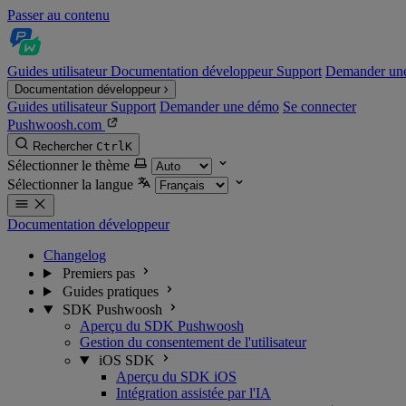
Passer au contenu
Guides utilisateur
Documentation développeur
Support
Demander un
Documentation développeur
Guides utilisateur
Support
Demander une démo
Se connecter
Pushwoosh.com
Rechercher
Ctrl
K
Sélectionner le thème
Sélectionner la langue
Documentation développeur
Changelog
Premiers pas
Guides pratiques
SDK Pushwoosh
Aperçu du SDK Pushwoosh
Gestion du consentement de l'utilisateur
iOS SDK
Aperçu du SDK iOS
Intégration assistée par l'IA