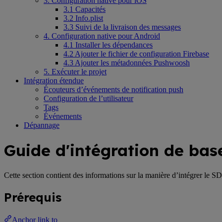
3. Configuration native pour iOS
3.1 Capacités
3.2 Info.plist
3.3 Suivi de la livraison des messages
4. Configuration native pour Android
4.1 Installer les dépendances
4.2 Ajouter le fichier de configuration Firebase
4.3 Ajouter les métadonnées Pushwoosh
5. Exécuter le projet
Intégration étendue
Écouteurs d’événements de notification push
Configuration de l’utilisateur
Tags
Événements
Dépannage
Guide d'intégration de ba
Cette section contient des informations sur la manière d’intégrer le
Prérequis
Anchor link to