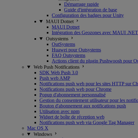
Démarrage rapide
Guide d'intégration de base
Configuration des badges pour Unity
MAUI Dotnet
MAUI Dotnet
Intégration des Geozones avec MAUI .NET
Outsystems
OutSystems
Huawei pour Outsystems
FAQ Outsystems
Actions client du plugin Pushwoosh pour O
Web Push Notifications
SDK Web Push 3.0
Push web AMP
Notifications push web pour les sites HTTP sur C
Notifications push web pour Chrome
Popup d'abonnement personnalisé
Gestion du consentement utilisateur pour les notif
Bouton d'abonnement aux notifications push
Utilisation avec npm
Widget de boîte de réception web
Notifications push web via Google Tag Manager
Mac OS X
Windows