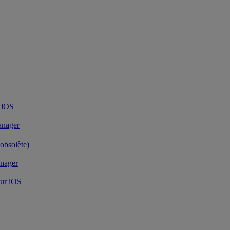
 iOS
anager
obsolète)
nager
our iOS