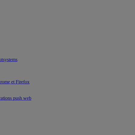
utsystems
hrome et Firefox
ications push web