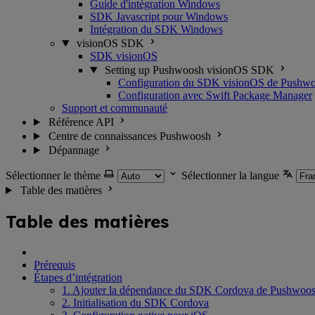
Guide d'intégration Windows
SDK Javascript pour Windows
Intégration du SDK Windows
visionOS SDK
SDK visionOS
Setting up Pushwoosh visionOS SDK
Configuration du SDK visionOS de Pushw
Configuration avec Swift Package Manager
Support et communauté
Référence API
Centre de connaissances Pushwoosh
Dépannage
Sélectionner le thème
Sélectionner la langue
Table des matières
Table des matières
Prérequis
Étapes d’intégration
1. Ajouter la dépendance du SDK Cordova de Pushwoo
2. Initialisation du SDK Cordova