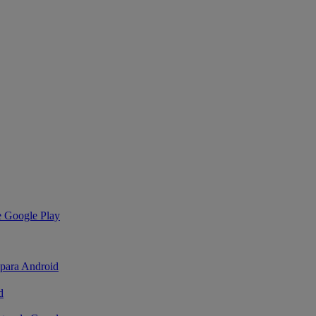
de Google Play
 para Android
d