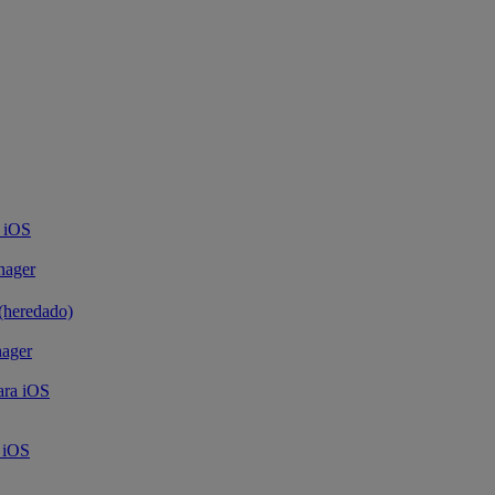
 iOS
nager
(heredado)
nager
ara iOS
a iOS