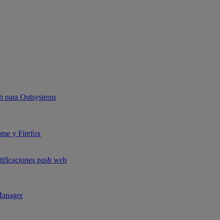
sh para Outsystems
ome y Firefox
otificaciones push web
Manager