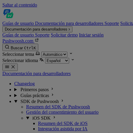
Saltar al contenido
Guías de usuario
Documentación para desarrolladores
Soporte
Solici
Documentación para desarrolladores
Guías de usuario
Soporte
Solicitar demo
Iniciar sesión
Pushwoosh.com
Buscar
Ctrl
K
Seleccionar tema
Seleccionar idioma
Documentación para desarrolladores
Changelog
Primeros pasos
Guías prácticas
SDK de Pushwoosh
Resumen del SDK de Pushwoosh
Gestión del consentimiento del usuario
iOS SDK
Resumen del SDK de iOS
Integración asistida por IA