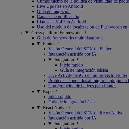
Cumplimiento de la política de visibilidad de paq
Live Updates en Android
Guía de migración
Canales de notificación
Llamadas VoIP en Android
Uso del módulo de localización de Pushwoosh en 
Cross-platform Frameworks
Guía de frameworks multiplataforma
Flutter
Visión General del SDK de Flutter
Integración asistida por IA
Integration
Inicio rápido
Guía de integración básica
Live Activity de iOS en un proyecto Flutter
Problemas conocidos al migrar el plugin de 
Configuración de badges para Flutter
Expo
Inicio rápido
Guía de integración básica
React Native
Visión General del SDK de React Native
Integración asistida por IA
Integration
Inicio rápido