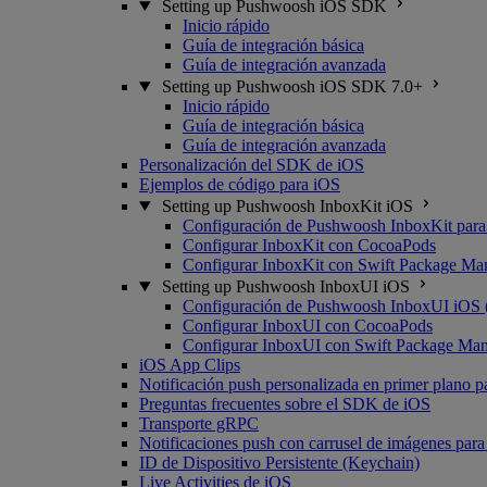
Setting up Pushwoosh iOS SDK
Inicio rápido
Guía de integración básica
Guía de integración avanzada
Setting up Pushwoosh iOS SDK 7.0+
Inicio rápido
Guía de integración básica
Guía de integración avanzada
Personalización del SDK de iOS
Ejemplos de código para iOS
Setting up Pushwoosh InboxKit iOS
Configuración de Pushwoosh InboxKit para
Configurar InboxKit con CocoaPods
Configurar InboxKit con Swift Package Ma
Setting up Pushwoosh InboxUI iOS
Configuración de Pushwoosh InboxUI iOS 
Configurar InboxUI con CocoaPods
Configurar InboxUI con Swift Package Ma
iOS App Clips
Notificación push personalizada en primer plano p
Preguntas frecuentes sobre el SDK de iOS
Transporte gRPC
Notificaciones push con carrusel de imágenes par
ID de Dispositivo Persistente (Keychain)
Live Activities de iOS