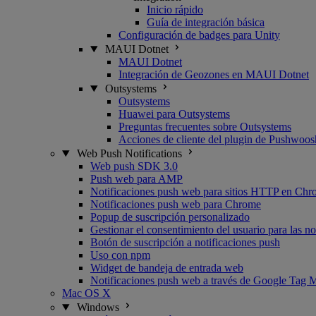
Inicio rápido
Guía de integración básica
Configuración de badges para Unity
MAUI Dotnet
MAUI Dotnet
Integración de Geozones en MAUI Dotnet
Outsystems
Outsystems
Huawei para Outsystems
Preguntas frecuentes sobre Outsystems
Acciones de cliente del plugin de Pushwoo
Web Push Notifications
Web push SDK 3.0
Push web para AMP
Notificaciones push web para sitios HTTP en Chr
Notificaciones push web para Chrome
Popup de suscripción personalizado
Gestionar el consentimiento del usuario para las n
Botón de suscripción a notificaciones push
Uso con npm
Widget de bandeja de entrada web
Notificaciones push web a través de Google Tag 
Mac OS X
Windows