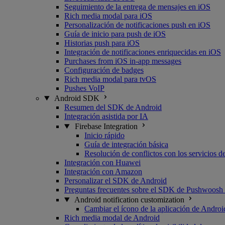
Seguimiento de la entrega de mensajes en iOS
Rich media modal para iOS
Personalización de notificaciones push en iOS
Guía de inicio para push de iOS
Historias push para iOS
Integración de notificaciones enriquecidas en iOS
Purchases from iOS in-app messages
Configuración de badges
Rich media modal para tvOS
Pushes VoIP
Android SDK
Resumen del SDK de Android
Integración asistida por IA
Firebase Integration
Inicio rápido
Guía de integración básica
Resolución de conflictos con los servicios 
Integración con Huawei
Integración con Amazon
Personalizar el SDK de Android
Preguntas frecuentes sobre el SDK de Pushwoosh
Android notification customization
Cambiar el ícono de la aplicación de Androi
Rich media modal de Android