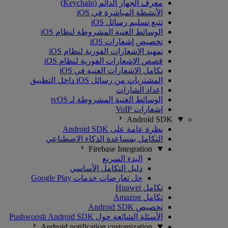
معرف الجهاز الدائم (Keychain)
الأنشطة المباشرة في iOS
تتبع تسليم رسائل iOS
الوسائط الغنية المشروطة لنظام iOS
تخصيص إشعارات iOS
تمهيد الإشعارات الفورية لنظام iOS
قصص الإشعارات الفورية لنظام iOS
تكامل الإشعارات الغنية في iOS
المشتريات من رسائل iOS داخل التطبيق
إعداد الشارات
الوسائط الغنية المشروطة لـ tvOS
إشعارات VoIP
Android SDK
نظرة عامة على Android SDK
التكامل بمساعدة الذكاء الاصطناعي
Firebase Integration
البدء السريع
دليل التكامل الأساسي
حل تعارضات خدمات Google Play
تكامل Huawei
تكامل Amazon
تخصيص Android SDK
الأسئلة الشائعة حول Pushwoosh Android SDK
Android notification customization