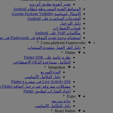
تغيير أيقونة تطبيق أندرويد
الوسائط الغنية المشروطة لنظام Android
الامتثال لسياسة Google Package Visibility
التحديثات المباشرة على Android
دليل الترحيل
قنوات الإشعارات
مكالمات VoIP على Android
استخدام وحدة تحديد الموقع في Pushwoosh في تطبيقات Android
Cross-platform Frameworks
دليل أطر العمل متعددة المنصات
Flutter
نظرة عامة على Flutter SDK
التكامل بمساعدة الذكاء الاصطناعي
Integration
البدء السريع
دليل التكامل الأساسي
Live Activity iOS في مشروع Flutter
مشكلات معروفة عند ترحيل إضافة Pushwoosh Flutter إلى الإصدار 2.1.0+
إعداد الشارات لتطبيق Flutter
Expo
بداية سريعة
دليل التكامل الأساسي
React Native