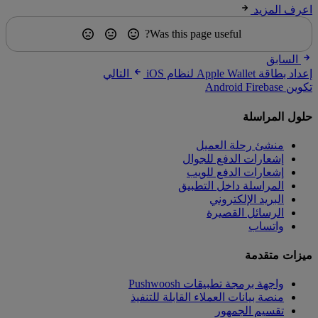
اعرف المزيد
Was this page useful?
السابق
إعداد بطاقة Apple Wallet لنظام iOS
التالي
تكوين Android Firebase
حلول المراسلة
منشئ رحلة العميل
إشعارات الدفع للجوال
إشعارات الدفع للويب
المراسلة داخل التطبيق
البريد الإلكتروني
الرسائل القصيرة
واتساب
ميزات متقدمة
واجهة برمجة تطبيقات Pushwoosh
منصة بيانات العملاء القابلة للتنفيذ
تقسيم الجمهور