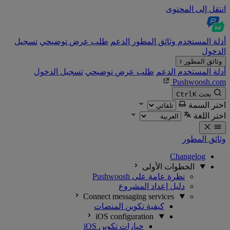
انتقل إلى المحتوى
أدلة المستخدم
وثائق المطور
الدعم
طلب عرض توضيحي
تسجيل
الدخول
وثائق المطور
أدلة المستخدم
الدعم
طلب عرض توضيحي
تسجيل الدخول
Pushwoosh.com
بحث
K
Ctrl
اختر السمة
اختر اللغة
وثائق المطور
Changelog
الخطوات الأولى
نظرة عامة على Pushwoosh
دليل إعداد المشروع
Connect messaging services
كيفية تكوين المنصات
iOS configuration
خيارات تكوين iOS