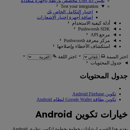
تعيين User ID مخصص وربطه بأجهزة متعددة
Test your integration
اختبار التكامل الخاص بك
إضافة أجهزة اختبار الإشعارات
أدلة كيفية الاستخدام
Pushwoosh SDK
مرجع API
مركز معرفة Pushwoosh
استكشاف الأخطاء وإصلاحها
اختر السمة
اختر اللغة
جدول المحتويات
جدول المحتويات
تكوين Android Firebase
تكوين بطاقة Google Wallet لنظام Android
خيارات تكوين Android
يقدم هذا القسم إرشادات خطوة بخطوة لتكوين تطبيق Android