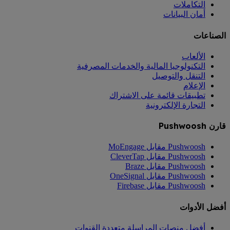
التكاملات
أمان البيانات
الصناعات
الألعاب
التكنولوجيا المالية والخدمات المصرفية
التنقل والتوصيل
الإعلام
تطبيقات قائمة على الاشتراك
التجارة الإلكترونية
قارن Pushwoosh
Pushwoosh مقابل MoEngage
Pushwoosh مقابل CleverTap
Pushwoosh مقابل Braze
Pushwoosh مقابل OneSignal
Pushwoosh مقابل Firebase
أفضل الأدوات
أفضل منصات المراسلة متعددة القنوات