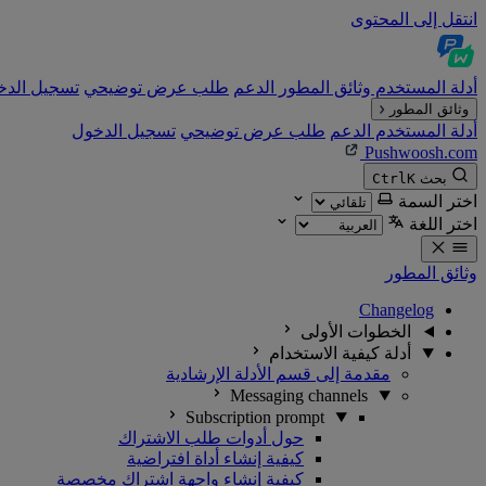
انتقل إلى المحتوى
أدلة المستخدم
وثائق المطور
الدعم
طلب عرض توضيحي
تسجيل الدخ
وثائق المطور
أدلة المستخدم
الدعم
طلب عرض توضيحي
تسجيل الدخول
Pushwoosh.com
بحث
K
Ctrl
اختر السمة
اختر اللغة
وثائق المطور
Changelog
الخطوات الأولى
أدلة كيفية الاستخدام
مقدمة إلى قسم الأدلة الإرشادية
Messaging channels
Subscription prompt
حول أدوات طلب الاشتراك
كيفية إنشاء أداة افتراضية
كيفية إنشاء واجهة اشتراك مخصصة