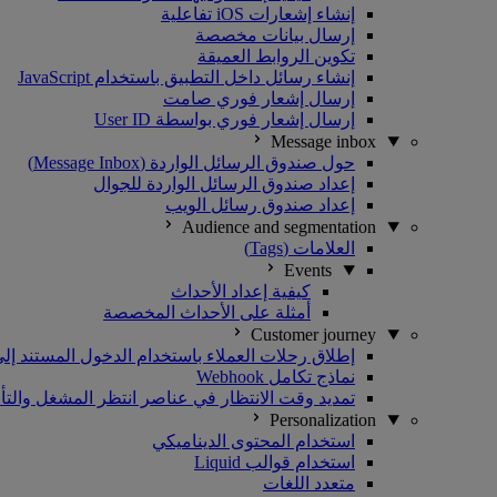
إنشاء إشعارات iOS تفاعلية
إرسال بيانات مخصصة
تكوين الروابط العميقة
إنشاء رسائل داخل التطبيق باستخدام JavaScript
إرسال إشعار فوري صامت
إرسال إشعار فوري بواسطة User ID
Message inbox
حول صندوق الرسائل الواردة (Message Inbox)
إعداد صندوق الرسائل الواردة للجوال
إعداد صندوق رسائل الويب
Audience and segmentation
العلامات (Tags)
Events
كيفية إعداد الأحداث
أمثلة على الأحداث المخصصة
Customer journey
إطلاق رحلات العملاء باستخدام الدخول المستند إلى PI
نماذج تكامل Webhook
تمديد وقت الانتظار في عناصر انتظر المشغل والتأ
Personalization
استخدام المحتوى الديناميكي
استخدام قوالب Liquid
متعدد اللغات