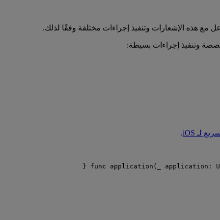
 مع هذه الإشعارات وتنفيذ إجراءات مختلفة وفقًا لذلك.
خصصة وتنفيذ إجراءات بسيطة:
يع لـ iOS
.
 {
func
application
(
_
application
: U