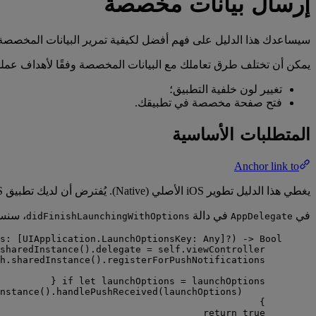
إرسال بيانات مخصصة
سيساعدك هذا الدليل على فهم أفضل لكيفية تمرير البيانات المخصصة إ
يمكن أن تختلف طرق تعاملك مع البيانات المخصصة وفقًا لأهداف عملك
تغيير لون خلفية التطبيق؛
فتح صفحة مخصصة في تطبيقك.
المتطلبات الأساسية
Anchor link to
يغطي هذا الدليل تطوير iOS الأصلي (Native). يُفترض أن لديك تطبيق iOS نموذجي تم تكوينه ويستقبل الإشعارات الفورية وفقًا لـ
في
في دالة
، سنس
didFinishLaunchingWithOptions
AppDelegate
s
: [UIApplication.LaunchOptionsKey: 
Any
]
?
)
->
Bool
sharedInstance
().
delegate
=
self
.
viewController
h.
sharedInstance
().
registerForPushNotifications
if
let
 launchOptions 
=
 launchOptions {
nstance
().
handlePushReceived
(
launchOptions
)
}
return
true