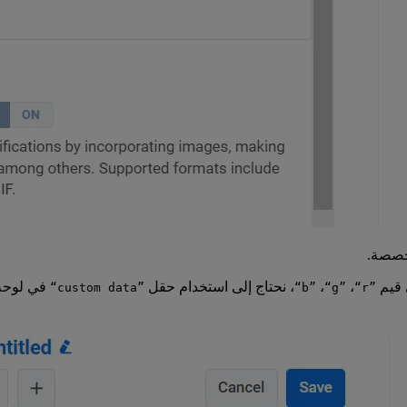
،
،
، نحتاج إلى استخدام حقل
في لوحة ال
“custom data”
“b”
“g”
“r”