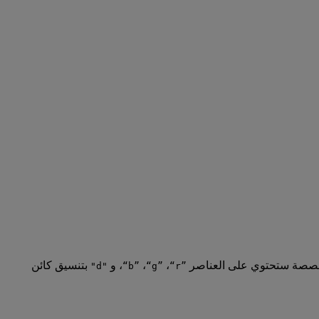
لمخصصة ستحتوي على العناصر
،
،
، و
بتنسيق كائن
"d"
“b”
“g”
“r”