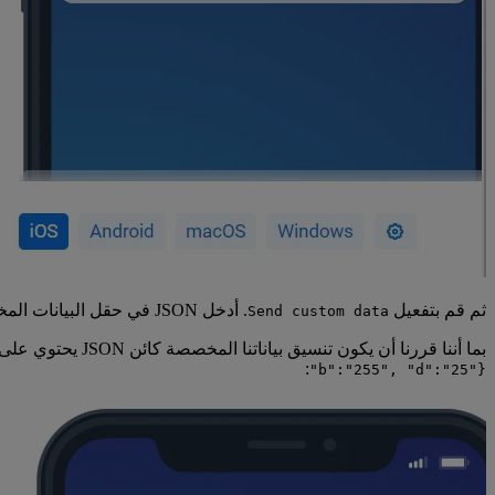
ثم قم بتفعيل
. أدخل JSON في حقل البيانات المخصصة.
Send custom data
بما أننا قررنا أن يكون تنسيق بياناتنا المخصصة كائن JSON يحتوي على قيم
:
"b":"255", "d":"25"}