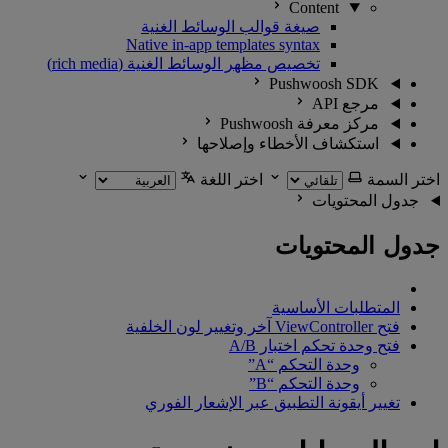
Content
صيغة قوالب الوسائط الغنية
Native in-app templates syntax
تخصيص مظهر الوسائط الغنية (rich media)
Pushwoosh SDK
مرجع API
مركز معرفة Pushwoosh
استكشاف الأخطاء وإصلاحها
اختر السمة
اختر اللغة
جدول المحتويات
جدول المحتويات
المتطلبات الأساسية
فتح ViewController آخر وتغيير لون الخلفية
فتح وحدة تحكم اختبار A/B
وحدة التحكم “A”
وحدة التحكم “B”
تغيير أيقونة التطبيق عبر الإشعار الفوري