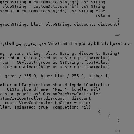
greenString 
=
 customDataJson[
"
g
"
] 
as?
String
 blueString 
=
 customDataJson[
"
b
"
] 
as?
String
scount 
=
 customDataJson[
"
d
"
] 
as?
String
else
return
}
greenString, 
blue
: blueString, 
discount
: discount
)
سنستخدم الدالة التالية لفتح ViewController جديد وتعيين لون الخلفية ونسبة الخصم:
ng
, 
green
: 
String
, 
blue
: 
String
, 
discount
: 
String
)
et
 red 
=
CGFloat
(
(red 
as
 NSString).
floatValue
)
reen 
=
CGFloat
(
(green 
as
 NSString).
floatValue
)
 blue 
=
CGFloat
(
(blue 
as
 NSString).
floatValue
)
: green 
/
255.0
, 
blue
: blue 
/
255.0
, 
alpha
: 
1
)
oller 
=
 UIApplication.shared.
topMostController
 
=
UIStoryboard
(
name
: 
"
Main
"
, 
bundle
: nil
)
custom_page
"
) 
as?
 CustomPageViewController {
stomViewController.
discount
=
 discount
customViewController.
bgColor
=
 color
ller, 
animated
: 
true
, 
completion
: nil
)
}
}
}