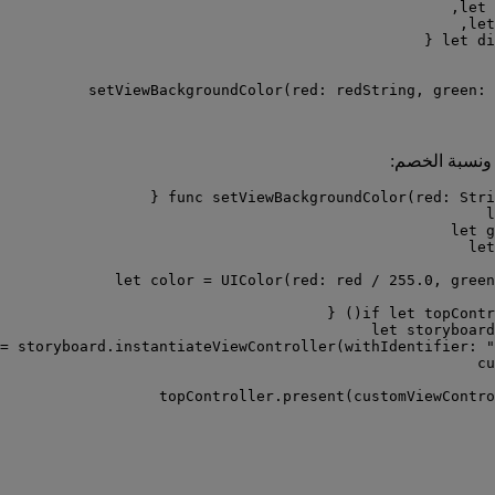
,
let
 
,
let
 {
let
 di
setViewBackgroundColor
(
red
: redString, 
green
: 
 {
func
setViewBackgroundColor
(
red
: 
Stri
l
let
 g
let
let
 color 
=
UIColor
(
red
: red 
/
255.0
, 
green
() {
if
let
 topContr
let
 storyboard
=
 storyboard.
instantiateViewController
(
withIdentifier
: 
"
cu
topController.
present
(
customViewContro