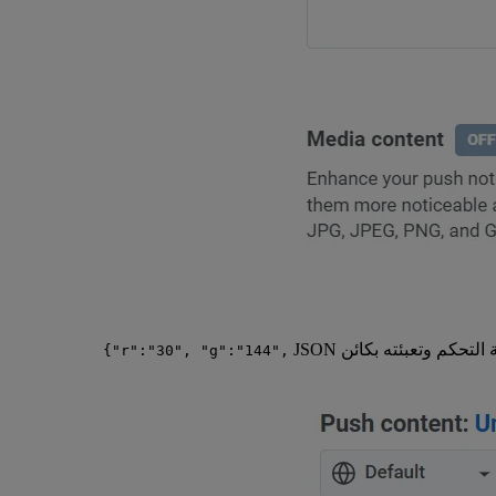
تحكم وتعبئته بكائن JSON
{"r":"30", "g":"144",