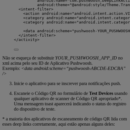
android:name="com.pushwoosh.DeepLinkActi
android:theme="@android:style/Theme.Tran
<intent-filter>
<action android:name="android.intent.action.VI
<category android:name="android.intent.categor
<category android:name="android.intent.categor
<data android:scheme="pushwoosh-YOUR_PUSHWOOSH
</intent-filter>
</activity>
Não se esqueça de substituir
YOUR_PUSHWOOSH_APP_ID
no
xml acima pelo seu ID de Aplicativo Pushwoosh.
Exemplo:
<data android:scheme=“pushwoosh-ABCDE-EDCBA”
/>
Inicie o aplicativo para se inscrever para notificações push.
Escaneie o Código QR no formulário de
Test Devices
usando
qualquer aplicativo de scanner de Código QR apropriado*.
Uma mensagem toast aparecerá indicando o status do registro
do dispositivo de teste.
* a maioria dos aplicativos de escaneamento de código QR lida com
esses deep links corretamente, aqui estão apenas alguns deles: