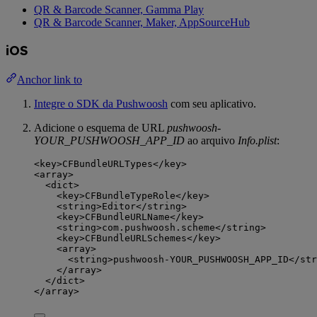
QR & Barcode Scanner, Gamma Play
QR & Barcode Scanner, Maker, AppSourceHub
iOS
Anchor link to
Integre o SDK da Pushwoosh
com seu aplicativo.
Adicione o esquema de URL
pushwoosh-
YOUR_PUSHWOOSH_APP_ID
ao arquivo
Info.plist
:
<
key
>
CFBundleURLTypes
</
key
>
<
array
>
<
dict
>
<
key
>
CFBundleTypeRole
</
key
>
<
string
>
Editor
</
string
>
<
key
>
CFBundleURLName
</
key
>
<
string
>
com.pushwoosh.scheme
</
string
>
<
key
>
CFBundleURLSchemes
</
key
>
<
array
>
<
string
>
pushwoosh-YOUR_PUSHWOOSH_APP_ID
</
str
</
array
>
</
dict
>
</
array
>