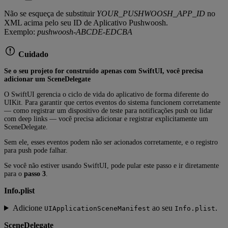
Não se esqueça de substituir
YOUR_PUSHWOOSH_APP_ID
no
XML acima pelo seu ID de Aplicativo Pushwoosh.
Exemplo:
pushwoosh-ABCDE-EDCBA
Cuidado
Se o seu projeto for construído apenas com SwiftUI, você precisa
adicionar um SceneDelegate
O SwiftUI gerencia o ciclo de vida do aplicativo de forma diferente do
UIKit. Para garantir que certos eventos do sistema funcionem corretamente
— como registrar um dispositivo de teste para notificações push ou lidar
com deep links — você precisa adicionar e registrar explicitamente um
SceneDelegate.
Sem ele, esses eventos podem não ser acionados corretamente, e o registro
para push pode falhar.
Se você não estiver usando SwiftUI, pode pular este passo e ir diretamente
para o
passo 3
.
Info.plist
Adicione
ao seu
.
UIApplicationSceneManifest
Info.plist
SceneDelegate