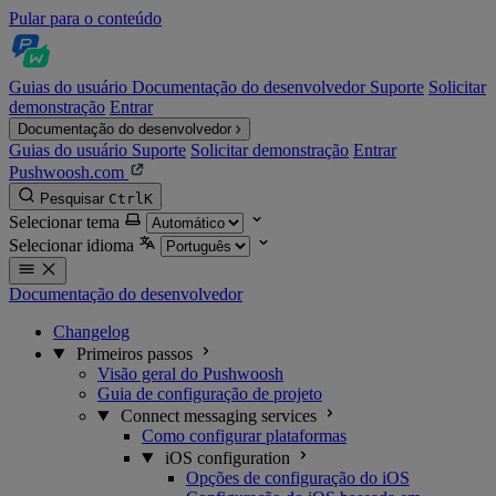
Pular para o conteúdo
Guias do usuário
Documentação do desenvolvedor
Suporte
Solicitar
demonstração
Entrar
Documentação do desenvolvedor
Guias do usuário
Suporte
Solicitar demonstração
Entrar
Pushwoosh.com
Pesquisar
Ctrl
K
Selecionar tema
Selecionar idioma
Documentação do desenvolvedor
Changelog
Primeiros passos
Visão geral do Pushwoosh
Guia de configuração de projeto
Connect messaging services
Como configurar plataformas
iOS configuration
Opções de configuração do iOS