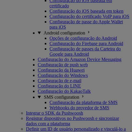
Configuração do iOS baseada em
certificado
Configuração do iOS baseada em token
Configuração do certificado VoIP para iOS
Configuração de passe do Apple Wallet
para iOS
Android configuration
Opções de configuração do Android
Configuração do Firebase para Android
Configuração de passes da Carteira do
Google para Android
Configuração do Amazon Device Messaging
Configuração de push web
Configuração da Huawei
Configuração do Windows
Configuração de e-mail
Configuração do LINE
Configuração do KakaoTalk
SMS configuration
Configuração da plataforma de SMS
Webhooks do provedor de SMS
Integrar o SDK da Pushwoosh
Registrar dispositivos no Pushwoosh e sincronizar
dados com a plataforma
Definir um ID de usuário personalizado e vinculá-lo a