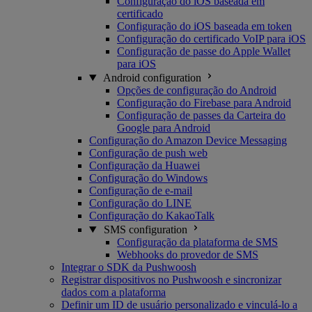
Configuração do iOS baseada em
certificado
Configuração do iOS baseada em token
Configuração do certificado VoIP para iOS
Configuração de passe do Apple Wallet
para iOS
Android configuration
Opções de configuração do Android
Configuração do Firebase para Android
Configuração de passes da Carteira do
Google para Android
Configuração do Amazon Device Messaging
Configuração de push web
Configuração da Huawei
Configuração do Windows
Configuração de e-mail
Configuração do LINE
Configuração do KakaoTalk
SMS configuration
Configuração da plataforma de SMS
Webhooks do provedor de SMS
Integrar o SDK da Pushwoosh
Registrar dispositivos no Pushwoosh e sincronizar
dados com a plataforma
Definir um ID de usuário personalizado e vinculá-lo a