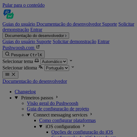
Pular para o conteúdo
Guias do usuário
Documentação do desenvolvedor
Suporte
Solicitar
demonstração
Entrar
Documentação do desenvolvedor
Guias do usuário
Suporte
Solicitar demonstração
Entrar
Pushwoosh.com
Pesquisar
Ctrl
K
Selecionar tema
Selecionar idioma
Documentação do desenvolvedor
Changelog
Primeiros passos
Visão geral do Pushwoosh
Guia de configuração de projeto
Connect messaging services
Como configurar plataformas
iOS configuration
Opções de configuração do iOS