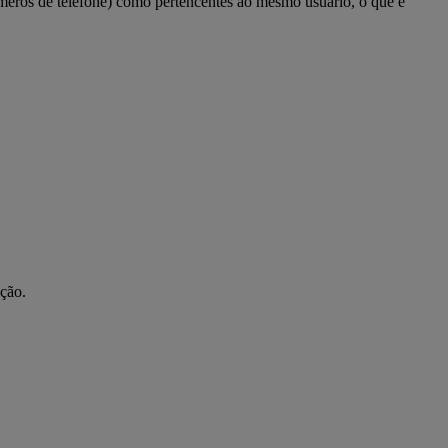
úmeros de telefone) como pertencentes ao mesmo usuário, o que é
ção.