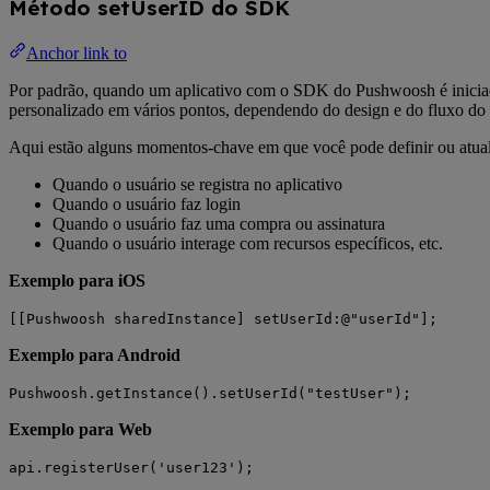
Método setUserID do SDK
Anchor link to
Por padrão, quando um aplicativo com o SDK do Pushwoosh é iniciado
personalizado em vários pontos, dependendo do design e do fluxo do 
Aqui estão alguns momentos-chave em que você pode definir ou atual
Quando o usuário se registra no aplicativo
Quando o usuário faz login
Quando o usuário faz uma compra ou assinatura
Quando o usuário interage com recursos específicos, etc.
Exemplo para iOS
[[Pushwoosh sharedInstance] setUserId:@"userId"];
Exemplo para Android
Pushwoosh.getInstance().setUserId("testUser");
Exemplo para Web
api.registerUser('user123');