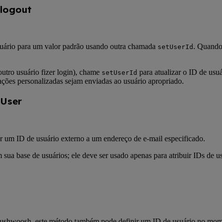
 logout
suário para um valor padrão usando outra chamada
. Quando 
setUserId
outro usuário fizer login), chame
para atualizar o ID de usuá
setUserId
cações personalizadas sejam enviadas ao usuário apropriado.
lUser
r um ID de usuário externo a um endereço de e-mail especificado.
sua base de usuários; ele deve ser usado apenas para atribuir IDs de u
Pushwoosh, este método também pode definir um ID de usuário no momen