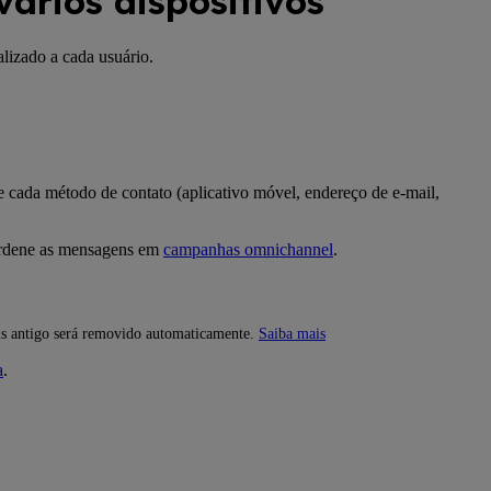
vários dispositivos
alizado a cada usuário.
e cada método de contato (aplicativo móvel, endereço de e-mail,
oordene as mensagens em
campanhas omnichannel
.
ais antigo será removido automaticamente.
Saiba mais
a
.