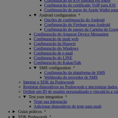
Configuração do iOS baseada em token
Configuração do certificado VoIP para iOS
Configuração de passe do Apple Wallet par
Android configuration
Opções de configuração do Android
Configuração do Firebase para Android
Configuração de passes da Carteira do Goog
Configuração do Amazon Device Messaging
Configuração de push web
Configuração da Huawei
Configuração do Windows
Configuração de e-mail
Configuração do LINE
Configuração do KakaoTalk
SMS configuration
Configuração da plataforma de SMS
Webhooks do provedor de SMS
Integrar o SDK da Pushwoosh
Registrar dispositivos no Pushwoosh e sincronizar dados
Definir um ID de usuário personalizado e vinculá-lo a vár
Test your integration
Teste sua integração
Adicionar dispositivos de teste para push
Guias práticos
SDK Pushwoosh