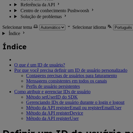
Referência da API
Centro de conhecimento Pushwoosh
Solução de problemas
Selecionar tema
Selecionar idioma
Índice
Índice
O que é um ID de usuário?
Por que você precisa definir um ID de usuário personalizado
Contagens precisas de usuários para faturamento
Mensagens consistentes em todos os canais
Perfis de usuário persistentes
Como atribuir e gerenciar IDs de usuário
Método setUserID do SDK
Gerenciando IDs de usuário durante o login e logout
Método da API registerEmail ou registerEmailUser
Método da API registerDevice
Método da API registerUser