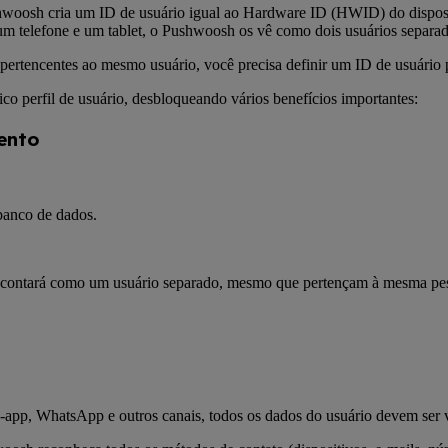
shwoosh cria um ID de usuário igual ao Hardware ID (HWID) do disposit
um telefone e um tablet, o Pushwoosh os vê como dois usuários separad
rtencentes ao mesmo usuário, você precisa definir um ID de usuário per
ico perfil de usuário, desbloqueando vários benefícios importantes:
ento
banco de dados.
o contará como um usuário separado, mesmo que pertençam à mesma pess
n-app, WhatsApp e outros canais, todos os dados do usuário devem ser 