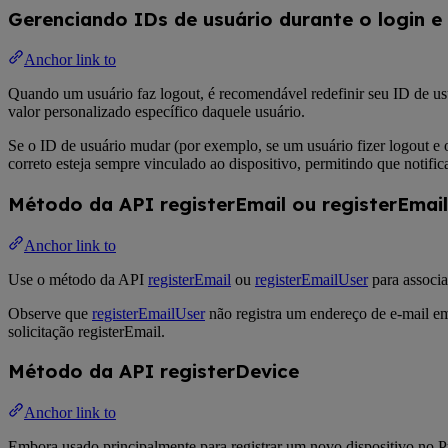
Gerenciando IDs de usuário durante o login e
Anchor link to
Quando um usuário faz logout, é recomendável redefinir seu ID de u
valor personalizado específico daquele usuário.
Se o ID de usuário mudar (por exemplo, se um usuário fizer logout e 
correto esteja sempre vinculado ao dispositivo, permitindo que notifi
Método da API registerEmail ou registerEmai
Anchor link to
Use o método da API
registerEmail
ou
registerEmailUser
para associa
Observe que
registerEmailUser
não registra um endereço de e-mail em 
solicitação registerEmail.
Método da API registerDevice
Anchor link to
Embora usado principalmente para registrar um novo dispositivo no 