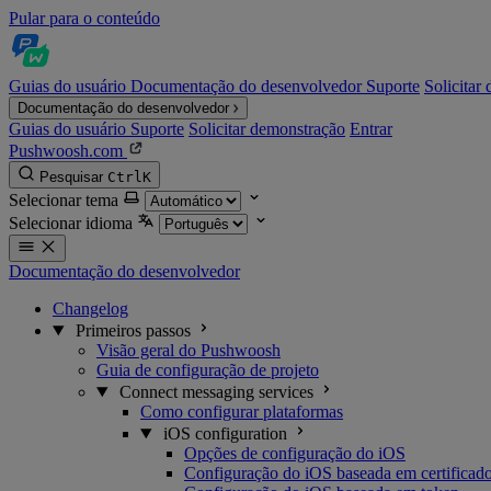
Pular para o conteúdo
Guias do usuário
Documentação do desenvolvedor
Suporte
Solicitar
Documentação do desenvolvedor
Guias do usuário
Suporte
Solicitar demonstração
Entrar
Pushwoosh.com
Pesquisar
Ctrl
K
Selecionar tema
Selecionar idioma
Documentação do desenvolvedor
Changelog
Primeiros passos
Visão geral do Pushwoosh
Guia de configuração de projeto
Connect messaging services
Como configurar plataformas
iOS configuration
Opções de configuração do iOS
Configuração do iOS baseada em certificad