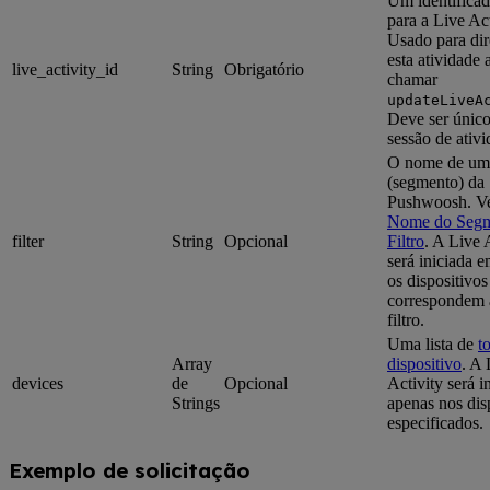
Um identificad
para a Live Act
Usado para dir
esta atividade 
live_activity_id
String
Obrigatório
chamar
updateLiveA
Deve ser único
sessão de ativi
O nome de um 
(segmento) da
Pushwoosh. V
Nome do Segm
filter
String
Opcional
Filtro
. A Live 
será iniciada 
os dispositivos
correspondem 
filtro.
Uma lista de
t
Array
dispositivo
. A 
devices
de
Opcional
Activity será i
Strings
apenas nos dis
especificados.
Exemplo de solicitação