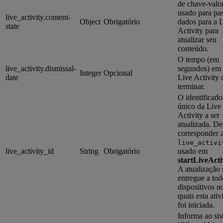
de chave-valo
usado para pa
live_activity.content-
Object
Obrigatório
dados para a 
state
Activity para
atualizar seu
conteúdo.
O tempo (em
live_activity.dismissal-
segundos) em 
Integer
Opcional
date
Live Activity 
terminar.
O identificado
único da Live
Activity a ser
atualizada. D
corresponder 
live_activi
live_activity_id
String
Obrigatório
usado em
startLiveActi
A atualização 
entregue a tod
dispositivos n
quais esta ati
foi iniciada.
Informa ao si