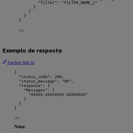
"filter"
: 
"
FILTER_NAME_1
"
}
]
}
}
Exemplo de resposta
Anchor link to
{
"status_code"
: 
200
,
"status_message"
: 
"
OK
"
,
"response"
: {
"Messages"
: [
"
XXXXX-XXXXXXXX-XXXXXXXX
"
]
}
}
Nota: