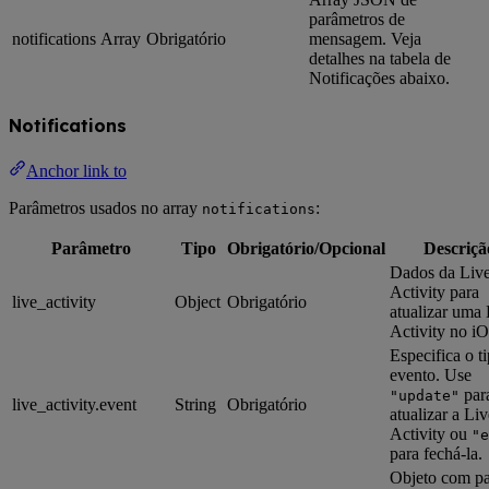
parâmetros de
notifications
Array
Obrigatório
mensagem. Veja
detalhes na tabela de
Notificações abaixo.
Notifications
Anchor link to
Parâmetros usados no array
:
notifications
Parâmetro
Tipo
Obrigatório/Opcional
Descriçã
Dados da Liv
Activity para
live_activity
Object
Obrigatório
atualizar uma 
Activity no iO
Especifica o t
evento. Use
par
"update"
live_activity.event
String
Obrigatório
atualizar a Liv
Activity ou
"e
para fechá-la.
Objeto com pa