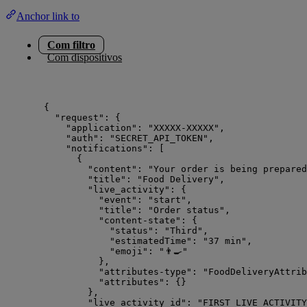
Anchor link to
Com filtro
Com dispositivos
{
"request"
: {
"application"
: 
"
XXXXX-XXXXX
"
,
"auth"
: 
"
SECRET_API_TOKEN
"
,
"notifications"
: [
{
"content"
: 
"
Your order is being prepared
"title"
: 
"
Food Delivery
"
,
"live_activity"
: {
"event"
: 
"
start
"
,
"title"
: 
"
Order status
"
,
"content-state"
: {
"status"
: 
"
Third
"
,
"estimatedTime"
: 
"
37 min
"
,
"emoji"
: 
"
👨‍🍳
"
},
"attributes-type"
: 
"
FoodDeliveryAttrib
"attributes"
: {}
},
"live_activity_id"
: 
"
FIRST_LIVE_ACTIVITY