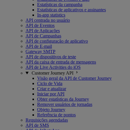
Estatísticas da campanha
Estatísticas de aplicativos e assinantes
In-app statistics
API centrada no usuário
API de Eventos
API de Aplicações
API de Campanhas
API de configuração de aplicativo
API de E-mail
Gateway SMTP
API de dispositivos de teste
API da caixa de entrada de mensagens
API de Live Activities do iOS
Customer Journey API
Visão geral da API de Customer Journey
Ciclo de Vida
Criar e atualizar
Iniciar por API
Obter estatísticas da Journey
Remover usuários de jornadas
Objeto Journey
Referência de pontos
Requisições agendadas
API de SMS