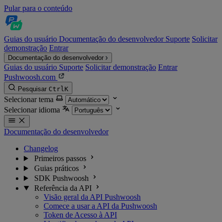
Pular para o conteúdo
Guias do usuário
Documentação do desenvolvedor
Suporte
Solicitar
demonstração
Entrar
Documentação do desenvolvedor
Guias do usuário
Suporte
Solicitar demonstração
Entrar
Pushwoosh.com
Pesquisar
Ctrl
K
Selecionar tema
Selecionar idioma
Documentação do desenvolvedor
Changelog
Primeiros passos
Guias práticos
SDK Pushwoosh
Referência da API
Visão geral da API Pushwoosh
Comece a usar a API da Pushwoosh
Token de Acesso à API