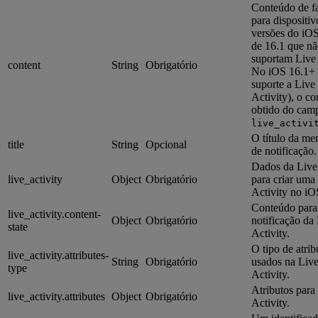
Conteúdo de f
para dispositi
versões do iO
de 16.1 que n
suportam Live 
content
String
Obrigatório
No iOS 16.1+
suporte a Live
Activity), o c
obtido do cam
live_activi
O título da m
title
String
Opcional
de notificação.
Dados da Live 
live_activity
Object
Obrigatório
para criar uma
Activity no iO
Conteúdo para
live_activity.content-
Object
Obrigatório
notificação da
state
Activity.
O tipo de atrib
live_activity.attributes-
String
Obrigatório
usados na Liv
type
Activity.
Atributos para
live_activity.attributes
Object
Obrigatório
Activity.