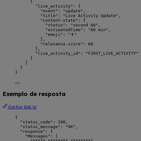
{
"live_activity"
: {
"event"
: 
"
update
"
,
"title"
: 
"
Live Activity Update
"
,
"content-state"
: {
"status"
: 
"
second 66
"
,
"estimatedTime"
: 
"
66 min
"
,
"emoji"
: 
"
👨‍
"
},
"relevance-score"
: 
60
},
"live_activity_id"
: 
"
FIRST_LIVE_ACTIVITY
"
}
]
}
}
Exemplo de resposta
Anchor link to
{
"status_code"
: 
200
,
"status_message"
: 
"
OK
"
,
"response"
: {
"Messages"
: [
"
XXXXX-XXXXXXXX-XXXXXXXX
"