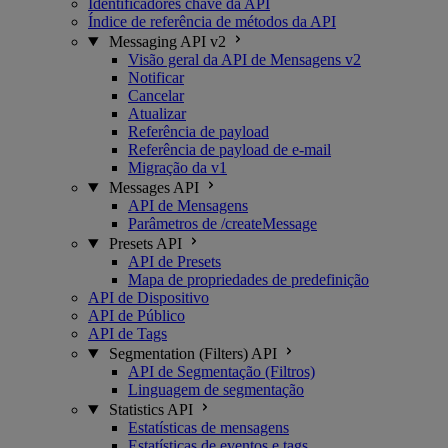
Identificadores chave da API
Índice de referência de métodos da API
Messaging API v2
Visão geral da API de Mensagens v2
Notificar
Cancelar
Atualizar
Referência de payload
Referência de payload de e-mail
Migração da v1
Messages API
API de Mensagens
Parâmetros de /createMessage
Presets API
API de Presets
Mapa de propriedades de predefinição
API de Dispositivo
API de Público
API de Tags
Segmentation (Filters) API
API de Segmentação (Filtros)
Linguagem de segmentação
Statistics API
Estatísticas de mensagens
Estatísticas de eventos e tags