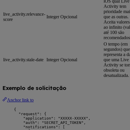
iOS qual Live
Activity tem
prioridade mai
live_activity.relevance-
Integer
Opcional
que as outras.
score
Aceita valores
ao infinito (va
até 100 são
recomendados
O tempo (em
segundos) que
representa a d
live_activity.stale-date
Integer
Opcional
que uma Live
Activity se to
obsoleta ou
desatualizada.
Exemplo de solicitação
Anchor link to
{
"request"
: {
"application"
: 
"
XXXXX-XXXXX
"
,
"auth"
: 
"
SECRET_API_TOKEN
"
,
"notifications"
: [