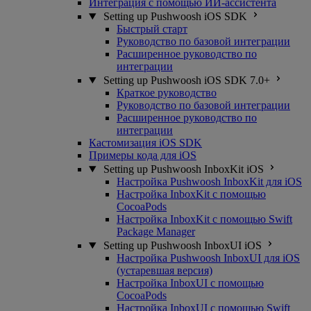
Интеграция с помощью ИИ-ассистента
Setting up Pushwoosh iOS SDK
Быстрый старт
Руководство по базовой интеграции
Расширенное руководство по
интеграции
Setting up Pushwoosh iOS SDK 7.0+
Краткое руководство
Руководство по базовой интеграции
Расширенное руководство по
интеграции
Кастомизация iOS SDK
Примеры кода для iOS
Setting up Pushwoosh InboxKit iOS
Настройка Pushwoosh InboxKit для iOS
Настройка InboxKit с помощью
CocoaPods
Настройка InboxKit с помощью Swift
Package Manager
Setting up Pushwoosh InboxUI iOS
Настройка Pushwoosh InboxUI для iOS
(устаревшая версия)
Настройка InboxUI с помощью
CocoaPods
Настройка InboxUI с помощью Swift