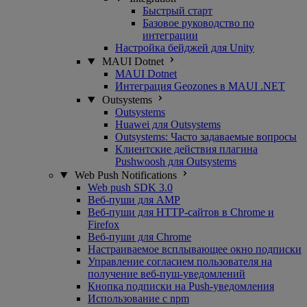
Быстрый старт
Базовое руководство по
интеграции
Настройка бейджей для Unity
MAUI Dotnet
MAUI Dotnet
Интеграция Geozones в MAUI .NET
Outsystems
Outsystems
Huawei для Outsystems
Outsystems: Часто задаваемые вопросы
Клиентские действия плагина
Pushwoosh для Outsystems
Web Push Notifications
Web push SDK 3.0
Веб-пуши для AMP
Веб-пуши для HTTP-сайтов в Chrome и
Firefox
Веб-пуши для Chrome
Настраиваемое всплывающее окно подписки
Управление согласием пользователя на
получение веб-пуш-уведомлений
Кнопка подписки на Push-уведомления
Использование с npm