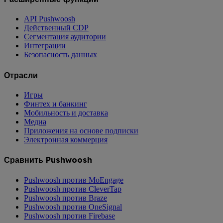
API Pushwoosh
Действенный CDP
Сегментация аудитории
Интеграции
Безопасность данных
Отрасли
Игры
Финтех и банкинг
Мобильность и доставка
Медиа
Приложения на основе подписки
Электронная коммерция
Сравнить Pushwoosh
Pushwoosh против MoEngage
Pushwoosh против CleverTap
Pushwoosh против Braze
Pushwoosh против OneSignal
Pushwoosh против Firebase