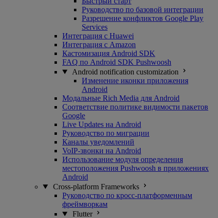
Быстрый старт
Руководство по базовой интеграции
Разрешение конфликтов Google Play
Services
Интеграция с Huawei
Интеграция с Amazon
Кастомизация Android SDK
FAQ по Android SDK Pushwoosh
Android notification customization
Изменение иконки приложения
Android
Модальные Rich Media для Android
Соответствие политике видимости пакетов
Google
Live Updates на Android
Руководство по миграции
Каналы уведомлений
VoIP-звонки на Android
Использование модуля определения
местоположения Pushwoosh в приложениях
Android
Cross-platform Frameworks
Руководство по кросс-платформенным
фреймворкам
Flutter