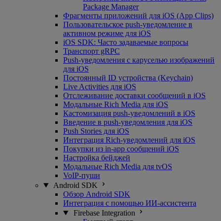
Package Manager
Фрагменты приложений для iOS (App Clips)
Пользовательское push-уведомление в
активном режиме для iOS
iOS SDK: Часто задаваемые вопросы
Транспорт gRPC
Push-уведомления с каруселью изображений
для iOS
Постоянный ID устройства (Keychain)
Live Activities для iOS
Отслеживание доставки сообщений в iOS
Модальные Rich Media для iOS
Кастомизация push-уведомлений в iOS
Введение в push-уведомления для iOS
Push Stories для iOS
Интеграция Rich-уведомлений для iOS
Покупки из in-app сообщений iOS
Настройка бейджей
Модальные Rich Media для tvOS
VoIP-пуши
Android SDK
Обзор Android SDK
Интеграция с помощью ИИ-ассистента
Firebase Integration