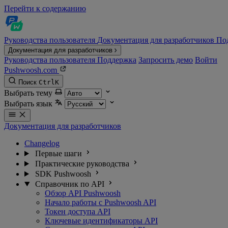
Перейти к содержанию
Руководства пользователя
Документация для разработчиков
По
Документация для разработчиков
Руководства пользователя
Поддержка
Запросить демо
Войти
Pushwoosh.com
Поиск
Ctrl
K
Выбрать тему
Выбрать язык
Документация для разработчиков
Changelog
Первые шаги
Практические руководства
SDK Pushwoosh
Справочник по API
Обзор API Pushwoosh
Начало работы с Pushwoosh API
Токен доступа API
Ключевые идентификаторы API