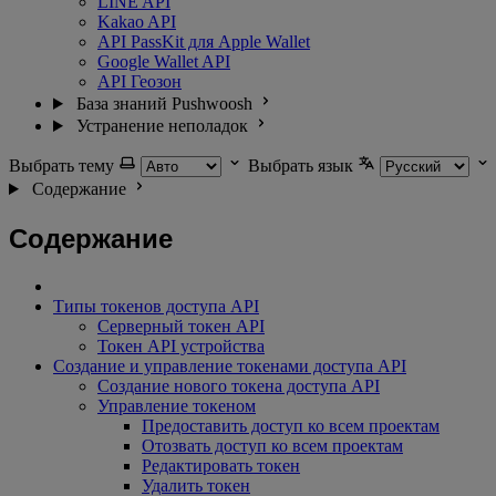
LINE API
Kakao API
API PassKit для Apple Wallet
Google Wallet API
API Геозон
База знаний Pushwoosh
Устранение неполадок
Выбрать тему
Выбрать язык
Содержание
Содержание
Типы токенов доступа API
Серверный токен API
Токен API устройства
Создание и управление токенами доступа API
Создание нового токена доступа API
Управление токеном
Предоставить доступ ко всем проектам
Отозвать доступ ко всем проектам
Редактировать токен
Удалить токен