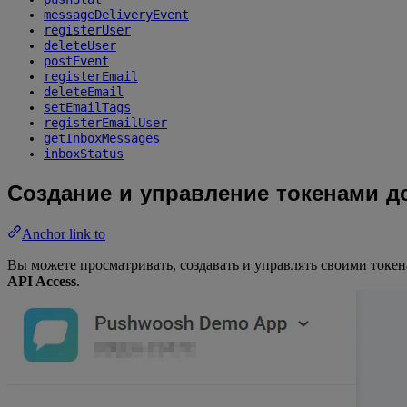
messageDeliveryEvent
registerUser
deleteUser
postEvent
registerEmail
deleteEmail
setEmailTags
registerEmailUser
getInboxMessages
inboxStatus
Создание и управление токенами д
Anchor link to
Вы можете просматривать, создавать и управлять своими токен
API Access
.