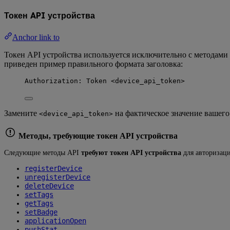
Токен API устройства
Anchor link to
Токен API устройства используется исключительно с методами
приведен пример правильного формата заголовка:
Authorization: Token <device_api_token>
Замените
на фактическое значение вашего
<device_api_token>
Методы, требующие токен API устройства
Следующие методы API
требуют токен API устройства
для авторизац
registerDevice
unregisterDevice
deleteDevice
setTags
getTags
setBadge
applicationOpen
pushStat