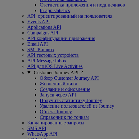
Статистика приложения и подписчиков
In-app statistics
API, ориентированный на пользователя
Events API
Applications API
Campaigns API
API конфигурации приложения
Email API
SMTP-шлюз
API тестовых устройств
API Message Inbox
API для iOS Live Activities
Customer Journey API
Обзор Customer Journey API
Жизненный цикл
Создание и обновление
Запуск через API
Получить статистику Journey
Удаление пользователей из Journey
Объект Journey
Справочник по точкам
Запланированные запросы
SMS API
WhatsApp API