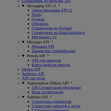
Справочник по методам API
Messaging API v2
Обзор Messaging API v2
Notify
Отмена
Обновить
Справочник по Payload
Справочник по Email-пейлоаду
Миграция с v1
Messages API
Messages API
Параметры /createMessage
Presets API
API для пресетов
Карта свойств пресета
Device API
Audience API
API для тегов
Segmentation (Filters) API
API Сегментации (Фильтры)
Язык сегментации
Statistics API
Статистика сообщений
Статистика событий и тегов
Статистика кампании