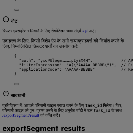
नोट
फ़िल्टर एक्सप्रेशन लिखने के लिए सेगमेंटेशन भाषा संदर्भ
यहां
पाएं।
उदाहरण के लिए, किसी विशेष ऐप के सभी सब्सक्राइबर्स को निर्यात करने के
लिए, निम्नलिखित फ़िल्टर शर्तों का उपयोग करें:
{
"auth"
: 
"
yxoPUlwqm…………pIyEX4H
"
,            
// AP
"filterExpression"
: 
"
A(
\"
AAAAA-BBBBB
\"
)
"
,  
// Fi
"applicationCode"
: 
"
AAAAA-BBBBB
"
// Re
}
सावधानी
task_id
प्रतिक्रिया में, आपको परिणामी फ़ाइल प्राप्त करने के लिए
मिलेगा। फिर,
task_id
परिणामी फ़ाइल को पुनः प्राप्त करने के लिए अनुरोध बॉडी में उस
के साथ
/exportSegment/result
को कॉल करें।
exportSegment results