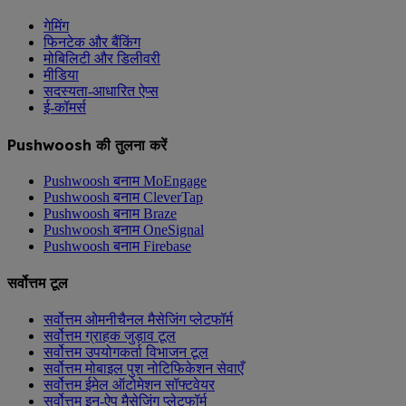
गेमिंग
फिनटेक और बैंकिंग
मोबिलिटी और डिलीवरी
मीडिया
सदस्यता-आधारित ऐप्स
ई-कॉमर्स
Pushwoosh की तुलना करें
Pushwoosh बनाम MoEngage
Pushwoosh बनाम CleverTap
Pushwoosh बनाम Braze
Pushwoosh बनाम OneSignal
Pushwoosh बनाम Firebase
सर्वोत्तम टूल
सर्वोत्तम ओमनीचैनल मैसेजिंग प्लेटफॉर्म
सर्वोत्तम ग्राहक जुड़ाव टूल
सर्वोत्तम उपयोगकर्ता विभाजन टूल
सर्वोत्तम मोबाइल पुश नोटिफिकेशन सेवाएँ
सर्वोत्तम ईमेल ऑटोमेशन सॉफ्टवेयर
सर्वोत्तम इन-ऐप मैसेजिंग प्लेटफॉर्म