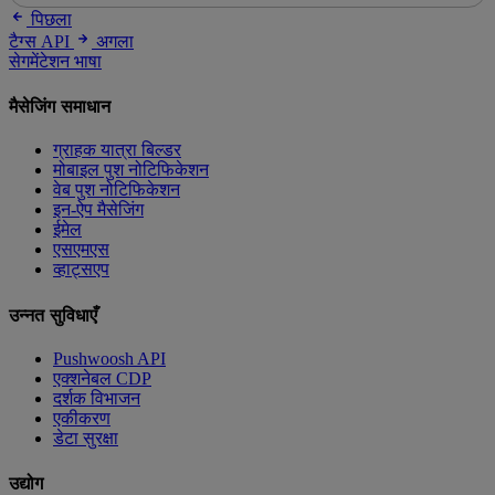
पिछला
टैग्स API
अगला
सेगमेंटेशन भाषा
मैसेजिंग समाधान
ग्राहक यात्रा बिल्डर
मोबाइल पुश नोटिफिकेशन
वेब पुश नोटिफिकेशन
इन-ऐप मैसेजिंग
ईमेल
एसएमएस
व्हाट्सएप
उन्नत सुविधाएँ
Pushwoosh API
एक्शनेबल CDP
दर्शक विभाजन
एकीकरण
डेटा सुरक्षा
उद्योग