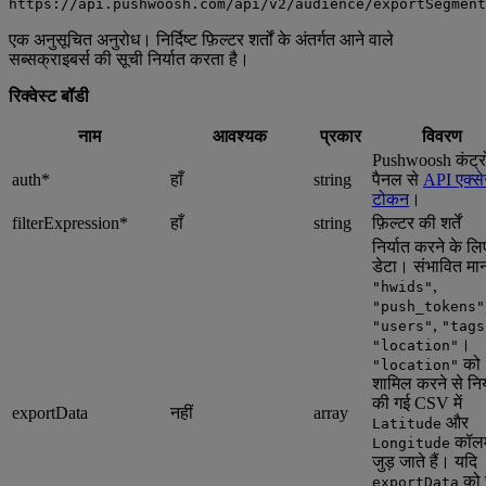
https://api.pushwoosh.com/api/v2/audience/exportSegment
एक अनुसूचित अनुरोध। निर्दिष्ट फ़िल्टर शर्तों के अंतर्गत आने वाले
सब्सक्राइबर्स की सूची निर्यात करता है।
रिक्वेस्ट बॉडी
नाम
आवश्यक
प्रकार
विवरण
Pushwoosh कंट्
auth*
हाँ
string
पैनल से
API एक्स
टोकन
।
filterExpression*
हाँ
string
फ़िल्टर की शर्तें
निर्यात करने के लि
डेटा। संभावित मा
,
"hwids"
"push_tokens"
,
"users"
"tags
।
"location"
को
"location"
शामिल करने से निर
की गई CSV में
exportData
नहीं
array
और
Latitude
कॉल
Longitude
जुड़ जाते हैं। यदि
को 
exportData