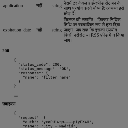
पैरामीटर केवल हाई-स्पीड सेटअप के
application
नहीं
string
साथ प्रयोग करने योग्य है; अन्यथा इसे
छोड़ दें।
फ़िल्टर की समाप्ति। फ़िल्टर निर्दिष्ट
तिथि पर स्वचालित रूप से हटा दिया
expiration_date
नहीं
string
जाएगा, जब तक कि इसका उपयोग
किसी प्रीसेट या RSS फ़ीड में न किया
जाए।
200
{
"status_code"
: 
200
,
"status_message"
: 
"
OK
"
,
"response"
: {
"name"
: 
"
filter name
"
}
}
उदाहरण
{
"request"
: {
"auth"
: 
"
yxoPUlwqm…………pIyEX4H
"
,
"name"
: 
"
City = Madrid
"
,