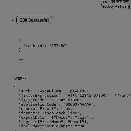
पर सेट करें
true
डिफ़ॉल्ट
ह
false
200 Successful
{
"task_id"
: 
"
177458
"
}
उदाहरण
{
"auth"
: 
"
yxoPUlwqm…………pIyEX4H
"
,                 
"filterExpression"
: 
"
AT(
\"
12345-67890
\"
, 
\"
Name
\
"filterCode"
: 
"
12345-67890
"
,                    
"applicationCode"
: 
"
00000-AAAAA
"
,               
"generateExport"
: 
true
,                         
"format"
: 
"
json_each_line
"
,                     
"exportData"
: [
"
hwids
"
, 
"
tags
"
],                
"tagsList"
: [
"
Name
"
, 
"
Level
"
],                  
"includeWithoutTokens"
: 
true
}