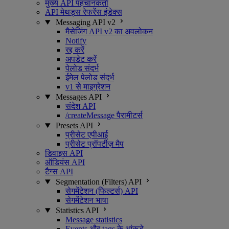
मुख्य API पहचानकर्ता
API मेथड्स रेफरेंस इंडेक्स
Messaging API v2
मैसेजिंग API v2 का अवलोकन
Notify
रद्द करें
अपडेट करें
पेलोड संदर्भ
ईमेल पेलोड संदर्भ
v1 से माइग्रेशन
Messages API
संदेश API
/createMessage पैरामीटर्स
Presets API
प्रीसेट एपीआई
प्रीसेट प्रॉपर्टीज़ मैप
डिवाइस API
ऑडियंस API
टैग्स API
Segmentation (Filters) API
सेगमेंटेशन (फिल्टर्स) API
सेगमेंटेशन भाषा
Statistics API
Message statistics
Events और tags के आंकड़े