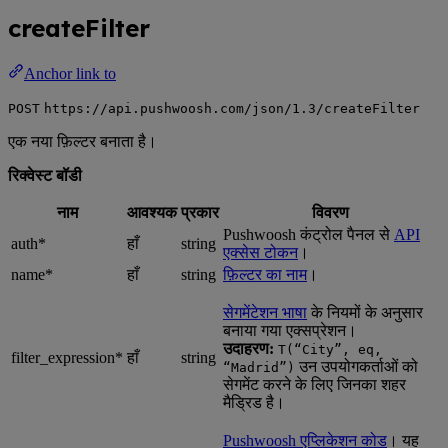
createFilter
Anchor link to
POST
https://api.pushwoosh.com/json/1.3/createFilter
एक नया फ़िल्टर बनाता है।
रिक्वेस्ट बॉडी
नाम
आवश्यक
प्रकार
विवरण
Pushwoosh कंट्रोल पैनल से
API
auth*
हाँ
string
एक्सेस टोकन
।
name*
हाँ
string
फ़िल्टर का नाम
।
सेगमेंटेशन भाषा
के नियमों के अनुसार
बनाया गया एक्सप्रेशन।
उदाहरण:
T(“City”, eq,
filter_expression*
हाँ
string
उन उपयोगकर्ताओं को
“Madrid”)
सेगमेंट करने के लिए जिनका शहर
मैड्रिड है।
Pushwoosh एप्लिकेशन कोड
। यह