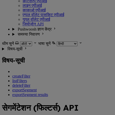
व्हाट्सएप एपीआई
लाइन एपीआई
काकाओ एपीआई
एप्पल वॉलेट पासकिट एपीआई
गूगल वॉलेट एपीआई
जियोज़ोन API
Pushwoosh ज्ञान केंद्र
समस्या निवारण
थीम चुनें
भाषा चुनें
विषय-सूची
विषय-सूची
createFilter
listFilters
deleteFilter
exportSegment
exportSegment results
सेगमेंटेशन (फिल्टर्स) API