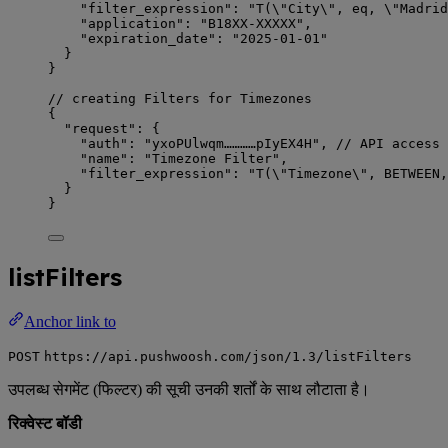
"filter_expression"
: 
"
T(
\"
City
\"
, eq, 
\"
Madrid
"application"
: 
"
B18XX-XXXXX
"
,
"expiration_date"
: 
"
2025-01-01
"
}
}
// creating Filters for Timezones
{
"request"
: {
"auth"
: 
"
yxoPUlwqm…………pIyEX4H
"
, 
// API access 
"name"
: 
"
Timezone Filter
"
,
"filter_expression"
: 
"
T(
\"
Timezone
\"
, BETWEEN,
}
}
listFilters
Anchor link to
POST
https://api.pushwoosh.com/json/1.3/listFilters
उपलब्ध सेगमेंट (फिल्टर) की सूची उनकी शर्तों के साथ लौटाता है।
रिक्वेस्ट बॉडी