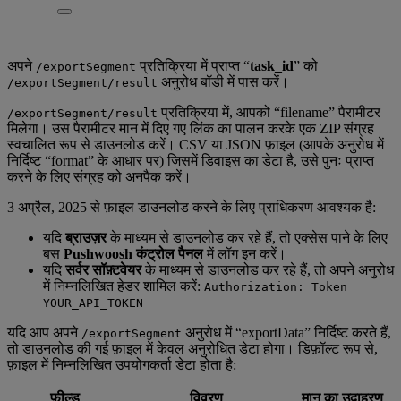
अपने
प्रतिक्रिया में प्राप्त “
task_id
” को
/exportSegment
अनुरोध बॉडी में पास करें।
/exportSegment/result
प्रतिक्रिया में, आपको “filename” पैरामीटर
/exportSegment/result
मिलेगा। उस पैरामीटर मान में दिए गए लिंक का पालन करके एक ZIP संग्रह
स्वचालित रूप से डाउनलोड करें। CSV या JSON फ़ाइल (आपके अनुरोध में
निर्दिष्ट “format” के आधार पर) जिसमें डिवाइस का डेटा है, उसे पुनः प्राप्त
करने के लिए संग्रह को अनपैक करें।
3 अप्रैल, 2025 से फ़ाइल डाउनलोड करने के लिए प्राधिकरण आवश्यक है:
यदि
ब्राउज़र
के माध्यम से डाउनलोड कर रहे हैं, तो एक्सेस पाने के लिए
बस
Pushwoosh कंट्रोल पैनल
में लॉग इन करें।
यदि
सर्वर सॉफ़्टवेयर
के माध्यम से डाउनलोड कर रहे हैं, तो अपने अनुरोध
में निम्नलिखित हेडर शामिल करें:
Authorization: Token
YOUR_API_TOKEN
यदि आप अपने
अनुरोध में “exportData” निर्दिष्ट करते हैं,
/exportSegment
तो डाउनलोड की गई फ़ाइल में केवल अनुरोधित डेटा होगा। डिफ़ॉल्ट रूप से,
फ़ाइल में निम्नलिखित उपयोगकर्ता डेटा होता है:
फ़ील्ड
विवरण
मान का उदाहरण