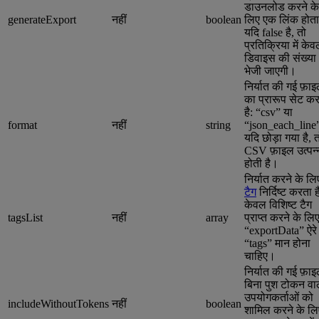
डाउनलोड करने के
generateExport
नहीं
boolean
लिए एक लिंक होता
यदि false है, तो
प्रतिक्रिया में के
डिवाइस की संख्या
भेजी जाएगी।
निर्यात की गई फ़ा
का प्रारूप सेट क
है: “csv” या
format
नहीं
string
“json_each_line
यदि छोड़ा गया है, 
CSV फ़ाइल उत्पन्
होती है।
निर्यात करने के लि
टैग
निर्दिष्ट करता 
केवल विशिष्ट टैग
tagsList
नहीं
array
प्राप्त करने के लिए
“exportData” ऐरे म
“tags” मान होना
चाहिए।
निर्यात की गई फ़ाइल
बिना पुश टोकन वा
उपयोगकर्ताओं को
includeWithoutTokens
नहीं
boolean
शामिल करने के लि