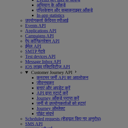
अभियान के आँकड़े
एप्लिकेशन और सब्सक्राइबर आँकड़े
In-app statistics
उपयोगकर्ता केंद्रित एपीआई
Events API
Applications API
Campaigns API
ऐप कॉन्फ़िगरेशन API
ईमेल API
SMTP गेटवे
Test devices API
Message Inbox API
iOS लाइव एक्टिविटीज़ API
Customer Journey API
कस्टमर जर्नी API का अवलोकन
जीवनचक्र
बनाएं और अपडेट करें
API द्वारा स्टार्ट करें
Journey आँकड़े प्राप्त करें
जर्नी से उपयोगकर्ताओं को हटाएं
Journey ऑब्जेक्ट
पॉइंट संदर्भ
Scheduled requests (शेड्यूल किए गए अनुरोध)
SMS API