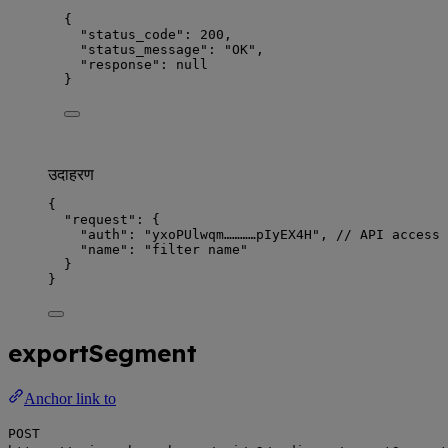
{
"status_code"
: 
200
,
"status_message"
: 
"
OK
"
,
"response"
: 
null
}
उदाहरण
{
"request"
: {
"auth"
: 
"
yxoPUlwqm…………pIyEX4H
"
, 
// API access 
"name"
: 
"
filter name
"
}
}
exportSegment
Anchor link to
POST