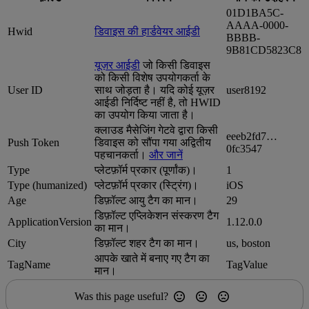
01D1BA5C-
AAAA-0000-
Hwid
डिवाइस की हार्डवेयर आईडी
BBBB-
9B81CD5823C8
यूज़र आईडी
जो किसी डिवाइस
को किसी विशेष उपयोगकर्ता के
User ID
साथ जोड़ता है। यदि कोई यूज़र
user8192
आईडी निर्दिष्ट नहीं है, तो HWID
का उपयोग किया जाता है।
क्लाउड मैसेजिंग गेटवे द्वारा किसी
eeeb2fd7…
Push Token
डिवाइस को सौंपा गया अद्वितीय
0fc3547
पहचानकर्ता।
और जानें
Type
प्लेटफ़ॉर्म प्रकार (पूर्णांक)।
1
Type (humanized)
प्लेटफ़ॉर्म प्रकार (स्ट्रिंग)।
iOS
Age
डिफ़ॉल्ट आयु टैग का मान।
29
डिफ़ॉल्ट एप्लिकेशन संस्करण टैग
ApplicationVersion
1.12.0.0
का मान।
City
डिफ़ॉल्ट शहर टैग का मान।
us, boston
आपके खाते में बनाए गए टैग का
TagName
TagValue
मान।
Was this page useful?