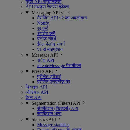
मुख्य API पहचानकर्ता
API मेथड्स रेफरेंस इंडेक्स
Messaging API v2
मैसेजिंग API v2 का अवलोकन
Notify
रद्द करें
अपडेट करें
पेलोड संदर्भ
ईमेल पेलोड संदर्भ
v1 से माइग्रेशन
Messages API
संदेश API
/createMessage पैरामीटर्स
Presets API
प्रीसेट एपीआई
प्रीसेट प्रॉपर्टीज़ मैप
डिवाइस API
ऑडियंस API
टैग्स API
Segmentation (Filters) API
सेगमेंटेशन (फिल्टर्स) API
सेगमेंटेशन भाषा
Statistics API
Message statistics
Events और tags के आंकड़े