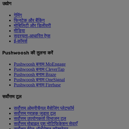
उद्योग
गेमिंग
फिनटेक और बैंकिंग
मोबिलिटी और डिलीवरी
मीडिया
सदस्यता-आधारित ऐप्स
ई-कॉमर्स
Pushwoosh की तुलना करें
Pushwoosh बनाम MoEngage
Pushwoosh बनाम CleverTap
Pushwoosh बनाम Braze
Pushwoosh बनाम OneSignal
Pushwoosh बनाम Firebase
सर्वोत्तम टूल
सर्वोत्तम ओमनीचैनल मैसेजिंग प्लेटफॉर्म
सर्वोत्तम ग्राहक जुड़ाव टूल
सर्वोत्तम उपयोगकर्ता विभाजन टूल
सर्वोत्तम मोबाइल पुश नोटिफिकेशन सेवाएँ
सर्वोत्तम ईमेल ऑटोमेशन सॉफ्टवेयर