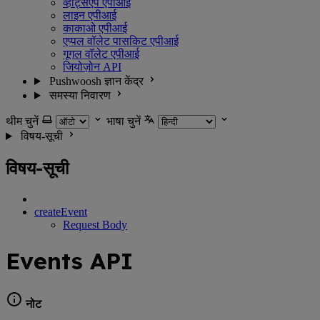
व्हाट्सएप एपीआई
लाइन एपीआई
काकाओ एपीआई
एप्पल वॉलेट पासकिट एपीआई
गूगल वॉलेट एपीआई
जियोज़ोन API
Pushwoosh ज्ञान केंद्र
समस्या निवारण
थीम चुनें
भाषा चुनें
विषय-सूची
विषय-सूची
createEvent
Request Body
Events API
नोट