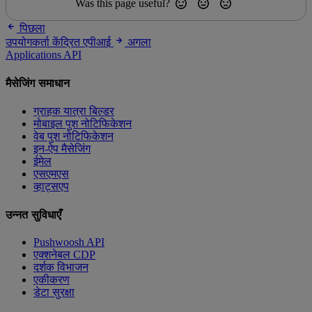
Was this page useful?
पिछला
उपयोगकर्ता केंद्रित एपीआई
अगला
Applications API
मैसेजिंग समाधान
ग्राहक यात्रा बिल्डर
मोबाइल पुश नोटिफिकेशन
वेब पुश नोटिफिकेशन
इन-ऐप मैसेजिंग
ईमेल
एसएमएस
व्हाट्सएप
उन्नत सुविधाएँ
Pushwoosh API
एक्शनेबल CDP
दर्शक विभाजन
एकीकरण
डेटा सुरक्षा