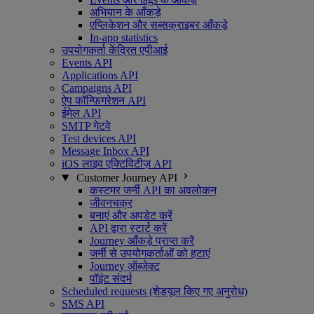
अभियान के आँकड़े
एप्लिकेशन और सब्सक्राइबर आँकड़े
In-app statistics
उपयोगकर्ता केंद्रित एपीआई
Events API
Applications API
Campaigns API
ऐप कॉन्फ़िगरेशन API
ईमेल API
SMTP गेटवे
Test devices API
Message Inbox API
iOS लाइव एक्टिविटीज़ API
Customer Journey API
कस्टमर जर्नी API का अवलोकन
जीवनचक्र
बनाएं और अपडेट करें
API द्वारा स्टार्ट करें
Journey आँकड़े प्राप्त करें
जर्नी से उपयोगकर्ताओं को हटाएं
Journey ऑब्जेक्ट
पॉइंट संदर्भ
Scheduled requests (शेड्यूल किए गए अनुरोध)
SMS API