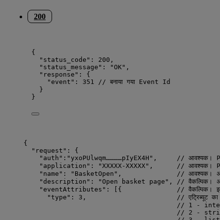
200
{
"status_code": 200,
"status_message": "OK",
"response": {
"event": 351 // बनाया गया Event Id
}
}
{
"request": {
"auth":"yxoPUlwqm…………pIyEX4H",     // आवश्यक। Pu
"application": "XXXXX-XXXXX",      // आवश्यक। Pus
"name": "BasketOpen",              // आवश्यक। अधिक
"description": "Open basket page", // वैकल्पिक। अधिक
"eventAttributes": [{              // वैकल्पिक। इवेंट एट
"type": 3,                       // एट्रिब्यूट का 
// 1 - inte
// 2 - stri
// 3 - list