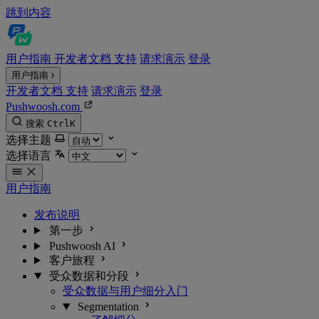
跳到内容
用户指南
开发者文档
支持
请求演示
登录
用户指南
开发者文档
支持
请求演示
登录
Pushwoosh.com
搜索
Ctrl
K
选择主题
选择语言
用户指南
发布说明
第一步
Pushwoosh AI
客户旅程
受众数据和分段
受众数据与用户细分入门
Segmentation