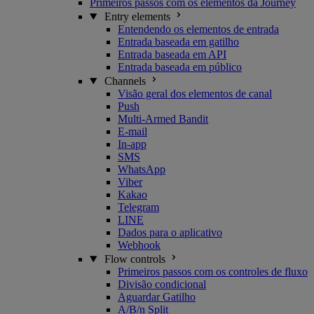
Primeiros passos com os elementos da Journey
Entry elements
Entendendo os elementos de entrada
Entrada baseada em gatilho
Entrada baseada em API
Entrada baseada em público
Channels
Visão geral dos elementos de canal
Push
Multi-Armed Bandit
E-mail
In-app
SMS
WhatsApp
Viber
Kakao
Telegram
LINE
Dados para o aplicativo
Webhook
Flow controls
Primeiros passos com os controles de fluxo
Divisão condicional
Aguardar Gatilho
A/B/n Split