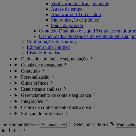
Verificação de alcançabilidade
Atraso de tempo
Atualizar perfil do usuário
Sincronização de público
Saída da jornada
Conteúdo Dinâmico e Liquid Templates em journ
Usando dados de resposta de webhook em sua jor
Configurações da Journey
Editando uma Journey
Lista de Jornadas
Dados de audiência e segmentação
Canais de mensagens
Conteúdo
Personalização
Guias práticos
Estatísticas e análises
Gerenciamento de conta e segurança
Integrações
Centro de conhecimento Pushwoosh
Solução de problemas
Selecionar tema
Selecionar idioma
Índice