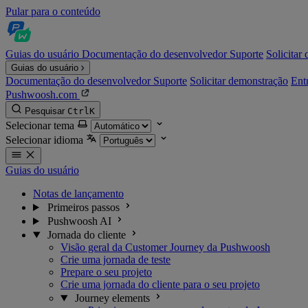
Pular para o conteúdo
Guias do usuário
Documentação do desenvolvedor
Suporte
Solicitar
Guias do usuário
Documentação do desenvolvedor
Suporte
Solicitar demonstração
Ent
Pushwoosh.com
Pesquisar
Ctrl
K
Selecionar tema
Selecionar idioma
Guias do usuário
Notas de lançamento
Primeiros passos
Pushwoosh AI
Jornada do cliente
Visão geral da Customer Journey da Pushwoosh
Crie uma jornada de teste
Prepare o seu projeto
Crie uma jornada do cliente para o seu projeto
Journey elements