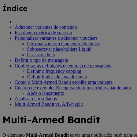
Índice
Adicionar variantes de conteúdo
Escolher a métrica de sucesso
Personalizar variantes e adicionar vouchers
Personalizar com Conteúdo Dinâmico
Sobrescrever placeholders Liquid
Usar vouchers
Definir o tipo de mensagem
Configurar as definições de entrega de mensagens
Definir o frequency capping
Definir limites de taxa de envio
Como o Multi-Armed Bandit escolhe uma variante
Cenário de exemplo: Recuperando um carrinho abandonado
Após o lançamento
Analisar os resultados
Multi-Armed Bandit vs. A/B/n split
Multi-Armed Bandit
O elemento
Multi-Armed Bandit
envia uma notificação push para o